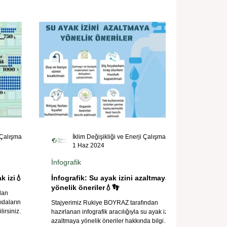
İklim Değişikliği ve Enerji Çalışmaları Merkezi
İklim Değişikliği ve Enerji Çalışmaları Merkezi
1 Haz 2024
İnfografik
k izi💧👣
İnfografik: Su ayak izini azaltmaya
yönelik öneriler💧👣
dan
gıdaların su
Stajyerimiz Rukiye BOYRAZ tarafından
lirsiniz.
hazırlanan infografik aracılığıyla su ayak izini
azaltmaya yönelik öneriler hakkında bilgi