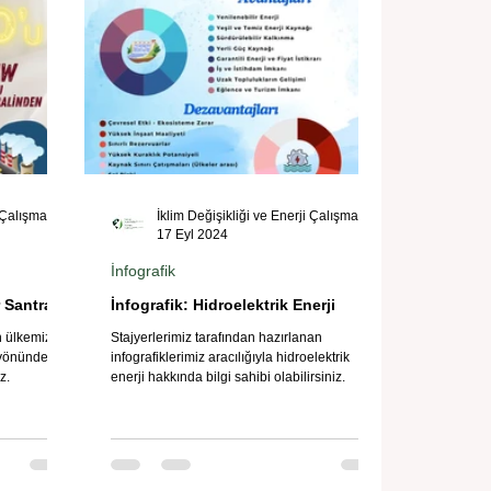
İklim Değişikliği ve Enerji Çalışmaları Merkezi
İklim Değişikliği ve Enerji Çalışmaları Merkezi
17 Eyl 2024
İnfografik
 Santrali
İnfografik: Hidroelektrik Enerji
in ülkemizin
Stajyerlerimiz tarafından hazırlanan
 yönünde
infografiklerimiz aracılığıyla hidroelektrik
z.
enerji hakkında bilgi sahibi olabilirsiniz.