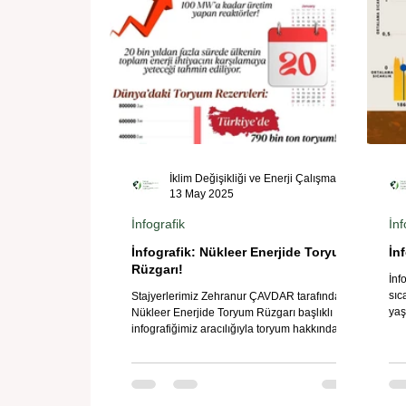
İklim Değişikliği ve Enerji Çalışmaları Merkezi
13 May 2025
İnfografik
İnf
İnfografik: Nükleer Enerjide Toryum
İn
Rüzgarı!
İnf
sıc
Stajyerlerimiz Zehranur ÇAVDAR tarafından
yaş
Nükleer Enerjide Toryum Rüzgarı başlıklı
sah
infografiğimiz aracılığıyla toryum hakkında
bilgi sahibi olabilirsiniz.