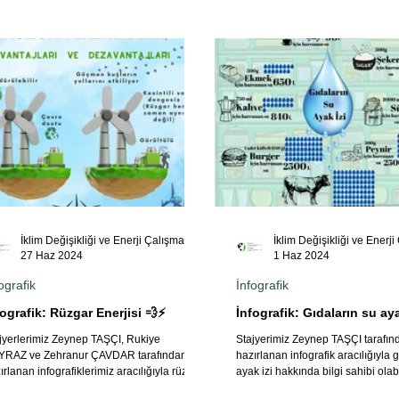
İklim Değişikliği ve Enerji Çalışmaları Merkezi
27 Haz 2024
1 Haz 2024
ografik
İnfografik
fografik: Rüzgar Enerjisi 💨⚡
İnfografik: Gıdaların su aya
jyerlerimiz Zeynep TAŞÇI, Rukiye
Stajyerimiz Zeynep TAŞÇI tarafın
YRAZ ve Zehranur ÇAVDAR tarafından
hazırlanan infografik aracılığıyla 
ırlanan infografiklerimiz aracılığıyla rüzgar
ayak izi hakkında bilgi sahibi olabi
jisi...