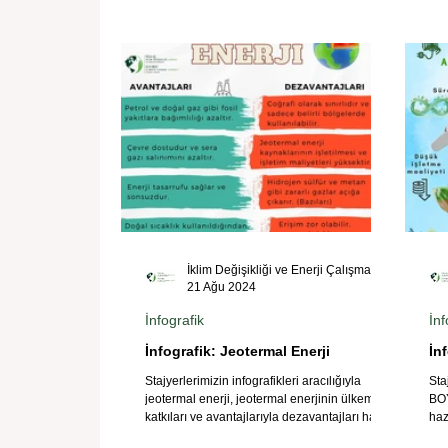
İklim Değişikliği ve Enerji Çalışmaları Merkezi
21 Ağu 2024
İnfografik
İnf
İnfografik: Jeotermal Enerji
İn
Stajyerlerimizin infografikleri aracılığıyla
Sta
jeotermal enerji, jeotermal enerjinin ülkemize
BO
katkıları ve avantajlarıyla dezavantajları ha
haz
ener