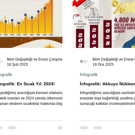
İklim Değişikliği ve Enerji Çalışmaları Merkezi
18 Şub 2025
19 Oca 2025
ografik
İnfografik
fografik: En Sıcak Yıl: 2024!
İnfografik: Akkuyu Nükleer
ografiğimiz aracılığıyla küresel ortalama
İnfografiğimiz aracılığıyla santral
aklık oranları ve 2024 yılında ülkemizde
enerjide dışa bağımlılığı azaltma
anan ekstrem sıcaklıklar hakkında bilgi
sunacağı katkıları inceleyebilirsini
ibi..