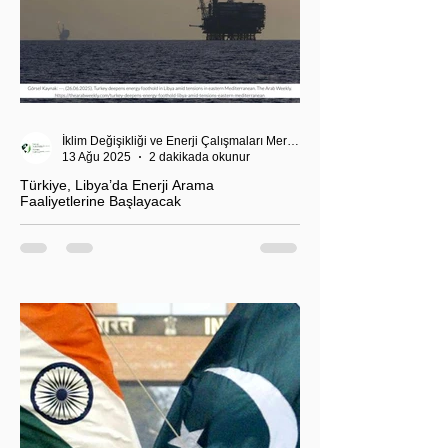
İklim Değişikliği ve Enerji Çalışmaları Merkezi
13 Ağu 2025
2 dakikada okunur
Türkiye, Libya’da Enerji Arama
Faaliyetlerine Başlayacak
T.C. Enerji ve Tabii Kaynaklar Bakanı Alparslan
Bayraktar’ın duyurduğu Libya karasularında sismik
araştırma planı, Ankara’nın enerji politikası kadar
Akdeniz’deki stratejik dengeler açısından da dikkat
çekiyor.