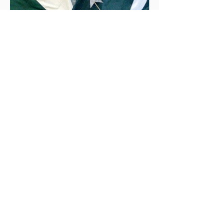
İklim Değişikliği ve Enerji Çalışmaları Merkezi
30 May 2025
2 dakikada okunur
İndus Nehri'nde Yükselen Tehdit: Hindistan-
Pakistan Su Krizi
Hindistan'ın İndus Nehri üzerindeki su akışını
kesme kararı, nükleer güç sahibi iki komşu ülke
arasındaki tansiyonu tehlikeli biçimde tırmandırdı.
1960 tarihli İndus Suları Anlaşması’nı askıya alan
Yeni Delhi yönetimi, Pakistan’ın tarımını, içme suyu
teminini ve enerji güvenliğini tehdit ediyor.
Uzmanlar, suyun çatışma değil, işbirliği aracı olması
gerektiğini vurgularken, krizin bölgesel barışı ve
çevresel güvenliği tehdit ettiğine dikkat çekiyor.