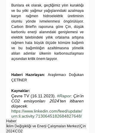
Bunlara ek olarak, geçtiğimiz yılın kuraklığı 
ve bu yılki yağmur yağışlarındaki azalmaya 
karşın rağmen hidroelektrik üretiminin 
olumlu yönde ivmelenmesi öngörülüyor. 
Carbon Brief'in raporuna göre Çin, düşük 
karbonlu enerji alanındaki genişlemesi ve 
elektrik talebindeki yıllık ortalama artışına 
rağmen hala büyük ölçüde kömüre bağımlı 
ve bu bağımlılığın azaltılmasına yönelik 
atılan adımlar ülkenin karbonsuzlaşması 
açısından kritik önem taşıyor.
Haberi Hazırlayan:
 Araştırmacı Doğukan 
ÇETİNER
Kaynaklar:
Çevre TV (16.11.2023). 
#Rapor
: Çin’in 
CO2 emisyonları 2024’ten itibaren 
düşecek. 
https://www.linkedin.com/feed/update/
urn:li:activity:7130645182684827648/
Haber
İklim Değişikliği ve Enerji Çalışmaları Merkezi
Çin
2024
CO2