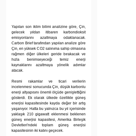
Yapılan son iklim bilimi analizine göre, Çin, 
gelecek yıldan itibaren karbondioksit 
emisyonlarını azaltmaya odaklanacak. 
Carbon Brief tarafından yapılan analize göre 
Çin, en yüksek CO2 salınıma sahip olmasına 
rağmen diğer ülkeleri geride bırakacak ve 
hızla benimseyeceği temiz enerji 
kaynaklarını azaltmaya yönelik adımlar 
atacak.
Resmi rakamlar ve ticari verilerin 
incelenmesi sonucunda Çin, düşük karbonlu 
enerji altyapısını önemli ölçüde genişlettiğini 
gösterdi. Ek olarak ülkede özellikle güneş 
enerjisi kapasitesinde kayda değer bir artış 
yaşanıyor. Hatta bu yalnızca bu yıl içerisinde 
yaklaşık 210 gigawatt eklenmesi beklenen 
güneş enerjisi kapasitesi, Amerika Birleşik 
Devletleri'ndeki toplam güneş enerjisi 
kapasitesinin iki katını geçecek.