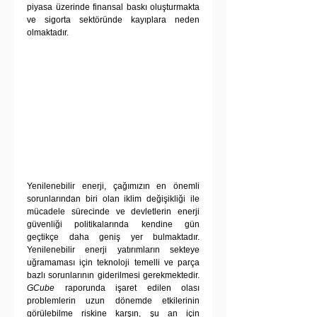
piyasa üzerinde finansal baskı oluşturmakta 
ve sigorta sektöründe kayıplara neden 
olmaktadır.
Yenilenebilir enerji, çağımızın en önemli 
sorunlarından biri olan iklim değişikliği ile 
mücadele sürecinde ve devletlerin enerji 
güvenliği politikalarında kendine gün 
geçtikçe daha geniş yer bulmaktadır. 
Yenilenebilir enerji yatırımların sekteye 
uğramaması için teknoloji temelli ve parça 
bazlı sorunlarının giderilmesi gerekmektedir. 
GCube
 raporunda işaret edilen olası 
problemlerin uzun dönemde etkilerinin 
görülebilme riskine karşın, şu an için 