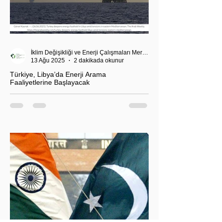
İklim Değişikliği ve Enerji Çalışmaları Merkezi
13 Ağu 2025
2 dakikada okunur
Türkiye, Libya’da Enerji Arama
Faaliyetlerine Başlayacak
T.C. Enerji ve Tabii Kaynaklar Bakanı Alparslan
Bayraktar’ın duyurduğu Libya karasularında sismik
araştırma planı, Ankara’nın enerji politikası kadar
Akdeniz’deki stratejik dengeler açısından da dikkat
çekiyor.