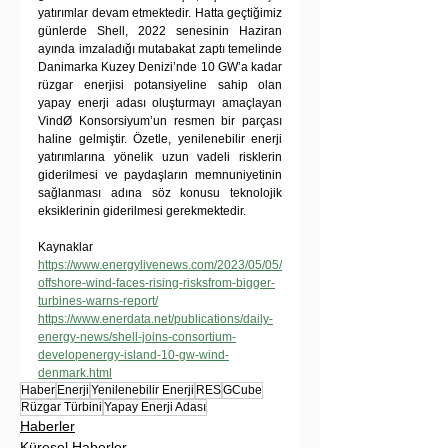
yatırımlar devam etmektedir. Hatta geçtiğimiz 
günlerde Shell, 2022 senesinin Haziran 
ayında imzaladığı mutabakat zaptı temelinde 
Danimarka Kuzey Denizi’nde 10 GW’a kadar 
rüzgar enerjisi potansiyeline sahip olan 
yapay enerji adası oluşturmayı amaçlayan 
VindØ Konsorsiyum’un resmen bir parçası 
haline gelmiştir. Özetle, yenilenebilir enerji 
yatırımlarına yönelik uzun vadeli risklerin 
giderilmesi ve paydaşların memnuniyetinin 
sağlanması adına söz konusu teknolojik 
eksiklerinin giderilmesi gerekmektedir.
Kaynaklar
https://www.energylivenews.com/2023/05/05/
offshore-wind-faces-rising-risksfrom-bigger-
turbines-warns-report/
https://www.enerdata.net/publications/daily-
energy-news/shell-joins-consortium-
developenergy-island-10-gw-wind-
denmark.html
Haber
Enerji
Yenilenebilir Enerji
RES
GCube
Rüzgar Türbini
Yapay Enerji Adası
Haberler
Küresel Haberler