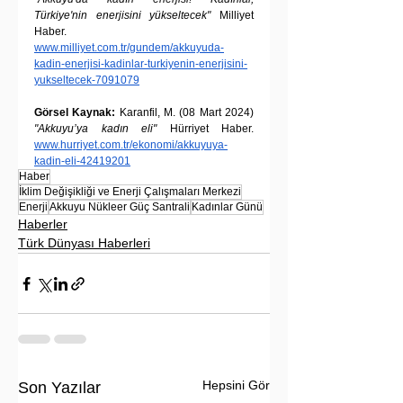
Türkiye'nin enerjisini yükseltecek"
 Milliyet 
Haber. 
www.milliyet.com.tr/gundem/akkuyuda-
kadin-enerjisi-kadinlar-turkiyenin-enerjisini-
yukseltecek-7091079
Görsel Kaynak:
 Karanfil, M. (08 Mart 2024) 
"Akkuyu’ya kadın eli"
 Hürriyet Haber. 
www.hurriyet.com.tr/ekonomi/akkuyuya-
kadin-eli-42419201
Haber
İklim Değişikliği ve Enerji Çalışmaları Merkezi
Enerji
Akkuyu Nükleer Güç Santrali
Kadınlar Günü
Haberler
Türk Dünyası Haberleri
Hepsini Gör
Son Yazılar