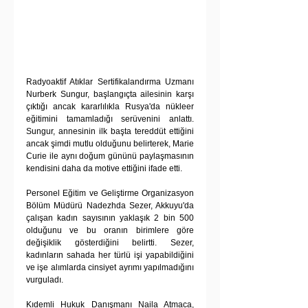
Radyoaktif Atıklar Sertifikalandırma Uzmanı 
Nurberk Sungur, başlangıçta ailesinin karşı 
çıktığı ancak kararlılıkla Rusya'da nükleer 
eğitimini tamamladığı serüvenini anlattı. 
Sungur, annesinin ilk başta tereddüt ettiğini 
ancak şimdi mutlu olduğunu belirterek, Marie 
Curie ile aynı doğum gününü paylaşmasının 
kendisini daha da motive ettiğini ifade etti.
Personel Eğitim ve Geliştirme Organizasyon 
Bölüm Müdürü Nadezhda Sezer, Akkuyu'da 
çalışan kadın sayısının yaklaşık 2 bin 500 
olduğunu ve bu oranın birimlere göre 
değişiklik gösterdiğini belirtti. Sezer, 
kadınların sahada her türlü işi yapabildiğini 
ve işe alımlarda cinsiyet ayrımı yapılmadığını 
vurguladı.
Kıdemli Hukuk Danışmanı Naila Atmaca, 