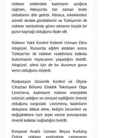
nükleer sektördeki kadınların azlığına 
rağmen, Akkuyu'da her zaman önde 
olduklarını dile getirdi. Atmaca, erkeklerden 
sürekli destek gördüklerini ve Türkiye'nin ilk 
nükleer santralinde görev almanın büyük bir 
gurur kaynağı olduğunu ifade etti.
Nükleer Yakıt Kontrol Kıdemli Uzmanı Ebru 
Adıgüzel, Rusya'da eğitim aldıktan sonra 
Türkiye'nin ilk nükleer reaktörüne katkıda 
bulunmanın heyecanını yaşadığını belirtti. 
Adıgüzel, ailesi için de bu durumun gurur 
verici olduğunu söyledi.
Radyasyon Güvenlik Kontrol ve Ölçme 
Cihazları Bölümü Elektrik Teknisyeni Olga 
Levicheva, kadınların nükleer enerjideki 
rolünün arttığını ve cinsiyet eşitliğinin önemli 
olduğunu vurguladı. Levicheva, kadınların 
detaylara dikkat etme, iletişim becerileri ve 
değişikliklere hızlı tepki verme konularında 
önemli katkılar sağladığını belirtti.
Kimyasal Analiz Uzmanı Beyza Kurtuluş 
Öztürk, nükleer endüstride çalışmanın 