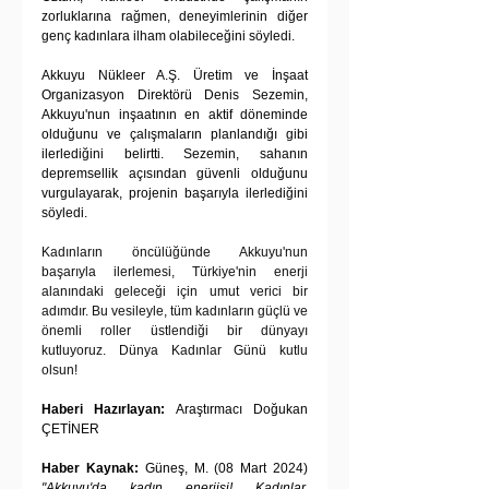
zorluklarına rağmen, deneyimlerinin diğer 
genç kadınlara ilham olabileceğini söyledi.
Akkuyu Nükleer A.Ş. Üretim ve İnşaat 
Organizasyon Direktörü Denis Sezemin, 
Akkuyu'nun inşaatının en aktif döneminde 
olduğunu ve çalışmaların planlandığı gibi 
ilerlediğini belirtti. Sezemin, sahanın 
depremsellik açısından güvenli olduğunu 
vurgulayarak, projenin başarıyla ilerlediğini 
söyledi.
Kadınların öncülüğünde Akkuyu'nun 
başarıyla ilerlemesi, Türkiye'nin enerji 
alanındaki geleceği için umut verici bir 
adımdır. Bu vesileyle, tüm kadınların güçlü ve 
önemli roller üstlendiği bir dünyayı 
kutluyoruz. Dünya Kadınlar Günü kutlu 
olsun!
Haberi Hazırlayan:
 Araştırmacı Doğukan 
ÇETİNER
Haber Kaynak:
 Güneş, M. (08 Mart 2024) 
"Akkuyu'da kadın enerjisi! Kadınlar, 