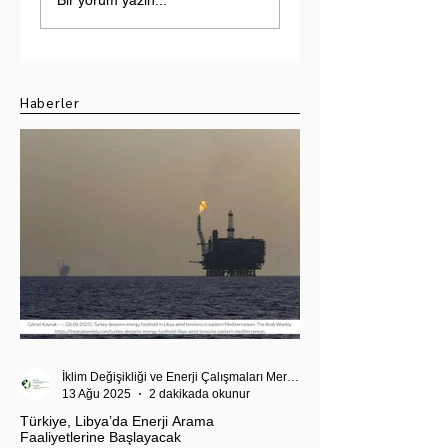
Hindistan-Pakistan
Üzerine Bir
Su Krizi
Değerlendirme
Haberler
İklim Değişikliği ve Enerji Çalışmaları Merkezi
13 Ağu 2025
2 dakikada okunur
Türkiye, Libya’da Enerji Arama
Faaliyetlerine Başlayacak