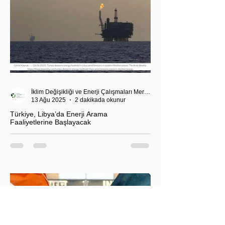
İklim Değişikliği ve Enerji Çalışmaları Merkezi
13 Ağu 2025
2 dakikada okunur
Türkiye, Libya’da Enerji Arama
Faaliyetlerine Başlayacak
T.C. Enerji ve Tabii Kaynaklar Bakanı Alparslan
Bayraktar’ın duyurduğu Libya karasularında sismik
araştırma planı, Ankara’nın enerji politikası kadar
Akdeniz’deki stratejik dengeler açısından da dikkat
çekiyor.