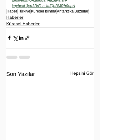
turkiyenin-3-katindan-fazla-alan-
kaybetti,3yu3BrFLcUafQbBMRh0npA
Haber
Türkiye
Küresel Isınma
Antarktika
Buzullar
Haberler
Küresel Haberler
Hepsini Gör
Son Yazılar