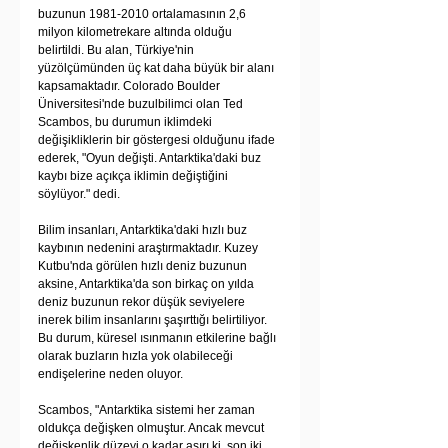
buzunun 1981-2010 ortalamasının 2,6 
milyon kilometrekare altında olduğu 
belirtildi. Bu alan, Türkiye'nin 
yüzölçümünden üç kat daha büyük bir alanı 
kapsamaktadır. Colorado Boulder 
Üniversitesi'nde buzulbilimci olan Ted 
Scambos, bu durumun iklimdeki 
değişikliklerin bir göstergesi olduğunu ifade 
ederek, "Oyun değişti. Antarktika'daki buz 
kaybı bize açıkça iklimin değiştiğini 
söylüyor." dedi.
Bilim insanları, Antarktika'daki hızlı buz 
kaybının nedenini araştırmaktadır. Kuzey 
Kutbu'nda görülen hızlı deniz buzunun 
aksine, Antarktika'da son birkaç on yılda 
deniz buzunun rekor düşük seviyelere 
inerek bilim insanlarını şaşırttığı belirtiliyor. 
Bu durum, küresel ısınmanın etkilerine bağlı 
olarak buzların hızla yok olabileceği 
endişelerine neden oluyor.
Scambos, "Antarktika sistemi her zaman 
oldukça değişken olmuştur. Ancak mevcut 
değişkenlik düzeyi o kadar aşırı ki, son iki 