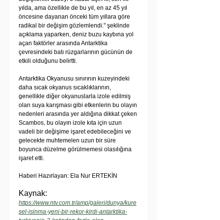
yılda, ama özellikle de bu yıl, en az 45 yıl 
öncesine dayanan önceki tüm yıllara göre 
radikal bir değişim gözlemlendi." şeklinde 
açıklama yaparken, deniz buzu kaybına yol 
açan faktörler arasında Antarktika 
çevresindeki batı rüzgarlarının gücünün de 
etkili olduğunu belirtti.
Antarktika Okyanusu sınırının kuzeyindeki 
daha sıcak okyanus sıcaklıklarının, 
genellikle diğer okyanuslarla izole edilmiş 
olan suya karışması gibi etkenlerin bu olayın 
nedenleri arasında yer aldığına dikkat çeken 
Scambos, bu olayın izole kıta için uzun 
vadeli bir değişime işaret edebileceğini ve 
gelecekte muhtemelen uzun bir süre 
boyunca düzelme görülmemesi olasılığına 
işaret etti.
Haberi Hazırlayan: Ela Nur ERTEKİN
Kaynak: 
https://www.ntv.com.tr/amp/galeri/dunya/kure
sel-isinma-yeni-bir-rekor-kirdi-antarktika-