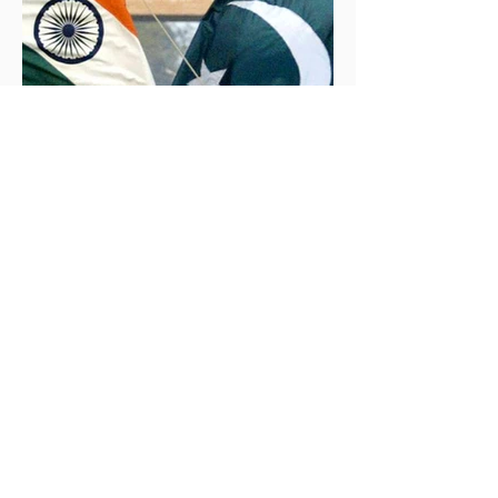
İklim Değişikliği ve Enerji Çalışmaları Merkezi
30 May 2025
2 dakikada okunur
İndus Nehri'nde Yükselen Tehdit: Hindistan-
Pakistan Su Krizi
Hindistan'ın İndus Nehri üzerindeki su akışını
kesme kararı, nükleer güç sahibi iki komşu ülke
arasındaki tansiyonu tehlikeli biçimde tırmandırdı.
1960 tarihli İndus Suları Anlaşması’nı askıya alan
Yeni Delhi yönetimi, Pakistan’ın tarımını, içme suyu
teminini ve enerji güvenliğini tehdit ediyor.
Uzmanlar, suyun çatışma değil, işbirliği aracı olması
gerektiğini vurgularken, krizin bölgesel barışı ve
çevresel güvenliği tehdit ettiğine dikkat çekiyor.