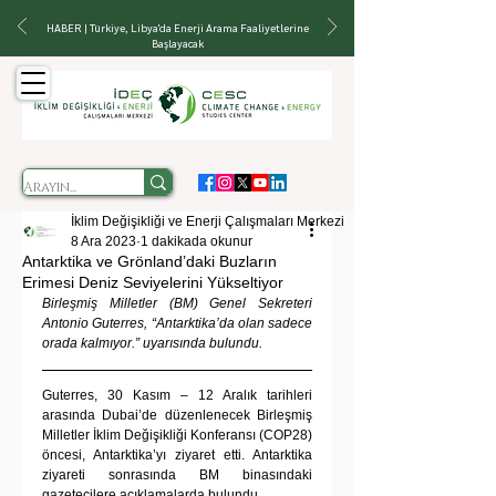
HABER | Türkiye, Libya'da Enerji Arama Faaliyetlerine
Başlayacak
İklim Değişikliği ve Enerji Çalışmaları Merkezi
8 Ara 2023
1 dakikada okunur
Antarktika ve Grönland’daki Buzların
Erimesi Deniz Seviyelerini Yükseltiyor
Birleşmiş Milletler (BM) Genel Sekreteri 
Antonio Guterres, “Antarktika’da olan sadece 
orada kalmıyor.” uyarısında bulundu.
Guterres, 30 Kasım – 12 Aralık tarihleri 
arasında Dubai’de düzenlenecek Birleşmiş 
Milletler İklim Değişikliği Konferansı (COP28) 
öncesi, Antarktika’yı ziyaret etti. Antarktika 
ziyareti sonrasında BM binasındaki 
gazetecilere açıklamalarda bulundu.