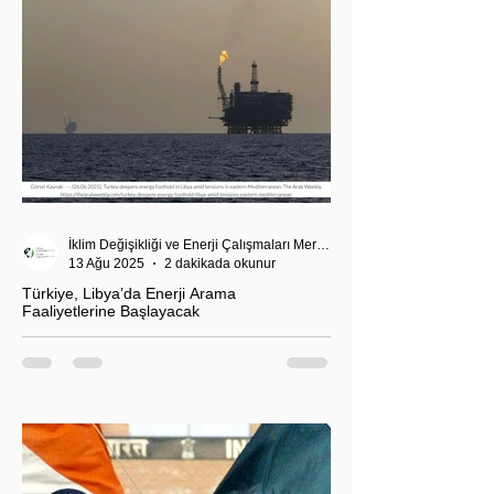
İklim Değişikliği ve Enerji Çalışmaları Merkezi
13 Ağu 2025
2 dakikada okunur
Türkiye, Libya’da Enerji Arama
Faaliyetlerine Başlayacak
T.C. Enerji ve Tabii Kaynaklar Bakanı Alparslan
Bayraktar’ın duyurduğu Libya karasularında sismik
araştırma planı, Ankara’nın enerji politikası kadar
Akdeniz’deki stratejik dengeler açısından da dikkat
çekiyor.