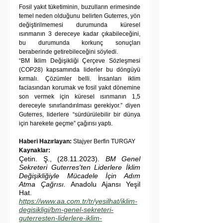
Fosil yakıt tüketiminin, buzulların erimesinde 
temel neden olduğunu belirten Guterres, yön 
değiştirilmemesi durumunda küresel 
ısınmanın 3 dereceye kadar çıkabileceğini, 
bu durumunda korkunç sonuçları 
beraberinde getirebileceğini söyledi.
“BM İklim Değişikliği Çerçeve Sözleşmesi 
(COP28) kapsamında liderler bu döngüyü 
kırmalı. Çözümler belli. İnsanları iklim 
faciasından korumak ve fosil yakıt dönemine 
son vermek için küresel ısınmanın 1,5 
dereceyle sınırlandırılması gerekiyor.” diyen 
Guterres, liderlere “sürdürülebilir bir dünya 
için harekete geçme” çağırısı yaptı.
Haberi Hazırlayan:
 Stajyer Berfin TURGAY
Kaynaklar:
Çetin. Ş., (28.11.2023). 
BM Genel 
Sekreteri Guterres'ten Liderlere İklim 
Değişikliğiyle Mücadele İçin Adım 
Atma Çağrısı. 
Anadolu Ajansı Yeşil 
Hat.
https://www.aa.com.tr/tr/yesilhat/iklim-
degisikligi/bm-genel-sekreteri-
guterresten-liderlere-iklim-