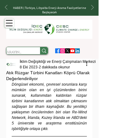
HABER | Türkiye, Libya'da Enerji Arama Faaliyetlerine
Başlayacak
İklim Değişikliği ve Enerji Çalışmaları Merkezi
8 Eki 2023
2 dakikada okunur
Atık Rüzgar Türbini Kanatları Köprü Olarak
Değerlendiriliyor
Döngüsel ekonomi, çevresel sorunlara karşı 
mümkün olan en iyi çözümlerden birini 
sunarak, kullanımdan kaldırılan rüzgar 
türbini kanatlarının atık olmaktan çıkmasını 
sağlayan bir ilham kaynağıdır. Bu yenilikçi 
yaklaşımın öncülerinden biri olan Re-Wind 
Network, İrlanda, Kuzey İrlanda ve ABD'deki 
5 üniversite ve araştırma enstitüsünün 
işbirliğiyle ortaya çıktı.