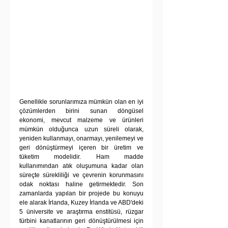
Genellikle sorunlarımıza mümkün olan en iyi 
çözümlerden birini sunan döngüsel 
ekonomi, mevcut malzeme ve ürünleri 
mümkün olduğunca uzun süreli olarak, 
yeniden kullanmayı, onarmayı, yenilemeyi ve 
geri dönüştürmeyi içeren bir üretim ve 
tüketim modelidir. Ham madde 
kullanımından atık oluşumuna kadar olan 
süreçte sürekliliği ve çevrenin korunmasını 
odak noktası haline getirmektedir. Son 
zamanlarda yapılan bir projede bu konuyu 
ele alarak İrlanda, Kuzey İrlanda ve ABD'deki 
5 üniversite ve araştırma enstitüsü, rüzgar 
türbini kanatlarının geri dönüştürülmesi için 