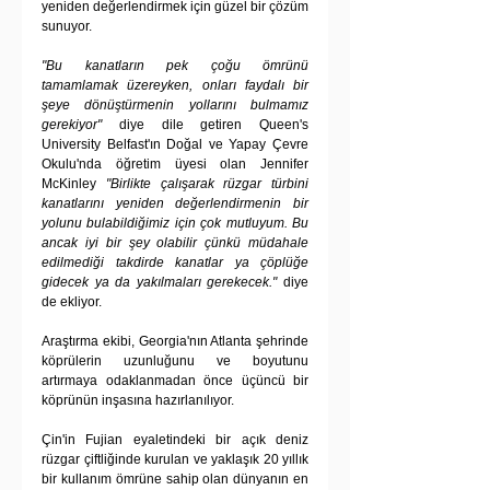
yeniden değerlendirmek için güzel bir çözüm 
sunuyor.
"Bu kanatların pek çoğu ömrünü 
tamamlamak üzereyken, onları faydalı bir 
şeye dönüştürmenin yollarını bulmamız 
gerekiyor"
 diye dile getiren Queen's 
University Belfast'ın Doğal ve Yapay Çevre 
Okulu'nda öğretim üyesi olan Jennifer 
McKinley 
"Birlikte çalışarak rüzgar türbini 
kanatlarını yeniden değerlendirmenin bir 
yolunu bulabildiğimiz için çok mutluyum. Bu 
ancak iyi bir şey olabilir çünkü müdahale 
edilmediği takdirde kanatlar ya çöplüğe 
gidecek ya da yakılmaları gerekecek."
 diye 
de ekliyor.
Araştırma ekibi, Georgia'nın Atlanta şehrinde 
köprülerin uzunluğunu ve boyutunu 
artırmaya odaklanmadan önce üçüncü bir 
köprünün inşasına hazırlanılıyor.
Çin'in Fujian eyaletindeki bir açık deniz 
rüzgar çiftliğinde kurulan ve yaklaşık 20 yıllık 
bir kullanım ömrüne sahip olan dünyanın en 