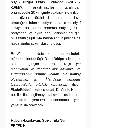
büyük rüzgar türbini Goldwind GWH252 
-16MW, araştırmacılar tarafından 
önümüzdeki 20 yıl içinde yaklaşık 8,6 milyon 
ton rüzgar türbini kanadının hurdaya 
çıkacağını tahmin ediyor ama cam elyaf 
takviyeli polimer malzemenin, otoyol gürültü 
bariyerleri ve oyun parkı ekipmanları gibi 
muazzam çeşitlilikte nesnelerin inşasında da 
fayda sağlayacağı  düşünülüyor.
Re-Wind Network projesindeki 
mühendislerden üçü, BladeBridge adında bir 
spin-out girişimi kurarak, 
"Yeşil yol 
mobilyaları ve köprüler gibi dayanıklı ve 
sürdürülebilir ürünler içeren bir portföy 
oluşturmak için İrlanda'da tanınmış 
tasarımcılarla ortaklık kuruyoruz."
 diyen 
BladeBridge'in kurucu ortağı Dr. Angie Nagle 
bu fikri ticarileştirmeye çalışırken eski türbin 
kanatlarını yeniden kullanmanın yeni 
yollarını da arayacak.
Haberi Hazırlayan:
 Stajyer Ela Nur 
ERTEKİN