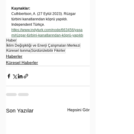
Kaynaklar:
Cuthbertson, A. (27 Eylül 2023). Rüzgar 
türbini kanatlarından köprü yapıldı. 
Independent Türkçe. 
https://www.indyturk.com/node/663456/yaşa
m/rüzgar-türbini-kanatlarından-köprü-yapıldı
Haber
İklim Değişikliği ve Enerji Çalışmaları Merkezi
Küresel Isınma
Sürdürülebilir Fikirler
Haberler
Küresel Haberler
Hepsini Gör
Son Yazılar