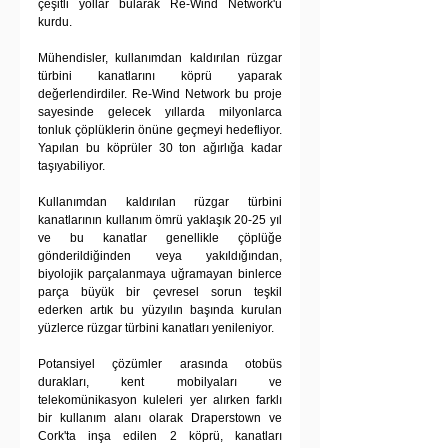
çeşitli yollar bularak Re-Wind Network'ü 
kurdu.
Mühendisler, kullanımdan kaldırılan rüzgar 
türbini kanatlarını köprü yaparak 
değerlendirdiler. Re-Wind Network bu proje 
sayesinde gelecek yıllarda milyonlarca 
tonluk çöplüklerin önüne geçmeyi hedefliyor. 
Yapılan bu köprüler 30 ton ağırlığa kadar 
taşıyabiliyor. 
Kullanımdan kaldırılan rüzgar türbini 
kanatlarının kullanım ömrü yaklaşık 20-25 yıl 
ve bu kanatlar genellikle çöplüğe 
gönderildiğinden veya yakıldığından, 
biyolojik parçalanmaya uğramayan binlerce 
parça büyük bir çevresel sorun teşkil 
ederken artık bu yüzyılın başında kurulan 
yüzlerce rüzgar türbini kanatları yenileniyor.
Potansiyel çözümler arasında otobüs 
durakları, kent mobilyaları ve 
telekomünikasyon kuleleri yer alırken farklı 
bir kullanım alanı olarak Draperstown ve 
Cork'ta inşa edilen 2 köprü, kanatları 