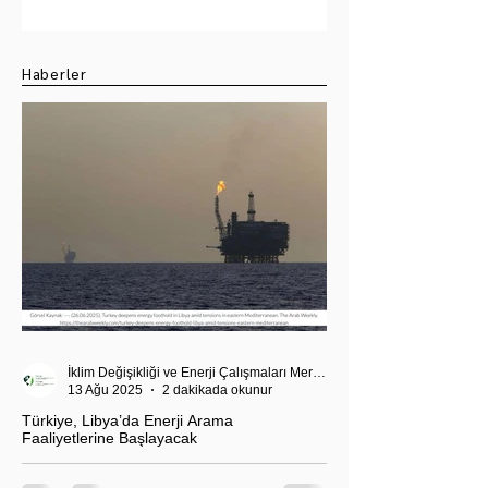
Su Krizi
Dolarlık Hedefin
Ötesi
Haberler
İklim Değişikliği ve Enerji Çalışmaları Merkezi
13 Ağu 2025
2 dakikada okunur
Türkiye, Libya’da Enerji Arama
Faaliyetlerine Başlayacak
T.C. Enerji ve Tabii Kaynaklar Bakanı Alparslan
Bayraktar’ın duyurduğu Libya karasularında sismik