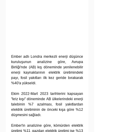
Ember adlı Londra merkezli enerji düşünce 
kuruluşunun analizine göre, Avrupa 
Birliği'nde (AB) kış döneminde yenilenebilir 
enerji kaynaklarının elektrik üretimindeki 
payı, fosil yakıtları ilk kez geride bırakarak 
%40'a yükseldi.
Ekim 2022-Mart 2023 tarihlerini kapsayan 
"kriz kışı" döneminde AB ülkelerindeki enerji 
talebinin %7 azalması, fosil yakıtlardan 
elektrik üretiminin de önceki kışa göre %12 
düşmesini sağladı.
Ember'in analizine göre, kömürden elektrik 
üretimi %11, gazdan elektrik üretimi ise %13 