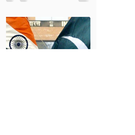
araştırma planı, Ankara’nın enerji politikası kadar
Akdeniz’deki stratejik dengeler açısından da dikkat
çekiyor.
İklim Değişikliği ve Enerji Çalışmaları Merkezi
30 May 2025
2 dakikada okunur
İndus Nehri'nde Yükselen Tehdit: Hindistan-
Pakistan Su Krizi
Hindistan'ın İndus Nehri üzerindeki su akışını
kesme kararı, nükleer güç sahibi iki komşu ülke
arasındaki tansiyonu tehlikeli biçimde tırmandırdı.
1960 tarihli İndus Suları Anlaşması’nı askıya alan