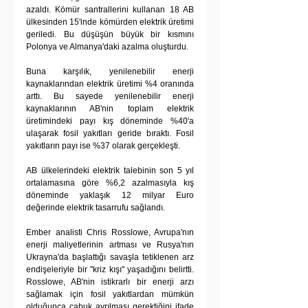
azaldı. Kömür santrallerini kullanan 18 AB 
ülkesinden 15'inde kömürden elektrik üretimi 
geriledi. Bu düşüşün büyük bir kısmını 
Polonya ve Almanya'daki azalma oluşturdu.
Buna karşılık, yenilenebilir enerji 
kaynaklarından elektrik üretimi %4 oranında 
arttı. Bu sayede yenilenebilir enerji 
kaynaklarının AB'nin toplam elektrik 
üretimindeki payı kış döneminde %40'a 
ulaşarak fosil yakıtları geride bıraktı. Fosil 
yakıtların payı ise %37 olarak gerçekleşti.
AB ülkelerindeki elektrik talebinin son 5 yıl 
ortalamasına göre %6,2 azalmasıyla kış 
döneminde yaklaşık 12 milyar Euro 
değerinde elektrik tasarrufu sağlandı.
Ember analisti Chris Rosslowe, Avrupa'nın 
enerji maliyetlerinin artması ve Rusya'nın 
Ukrayna'da başlattığı savaşla tetiklenen arz 
endişeleriyle bir "kriz kışı" yaşadığını belirtti. 
Rosslowe, AB'nin istikrarlı bir enerji arzı 
sağlamak için fosil yakıtlardan mümkün 
olduğunca çabuk ayrılması gerektiğini ifade 