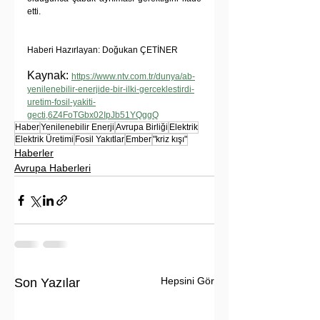
etti.
Haberi Hazırlayan: Doğukan ÇETİNER
Kaynak: 
https://www.ntv.com.tr/dunya/ab-
yenilenebilir-enerjide-bir-ilki-gerceklestirdi-
uretim-fosil-yakiti-
gecti,6Z4FoTGbx02IpJb51YQggQ
Haber
Yenilenebilir Enerji
Avrupa Birliği
Elektrik
Elektrik Üretimi
Fosil Yakıtlar
Ember
"kriz kışı"
Haberler
Avrupa Haberleri
Hepsini Gör
Son Yazılar