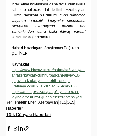
ihraç etme noktasında daha fazla olanaklara 
sahip olabileceklerini belirtti. Azerbaycan 
Cumhurbaşkanı bu durumu 
"Son dönemde 
yaşanan jeopolitik değişimler sonucunda 
Avrupa'da Azerbaycan gazına her 
zamankinden daha fazla ihtiyaç vardır."
sözleri ile değerlendirdi.
Haberi Hazırlayan:
 Araştırmacı Doğukan 
ÇETİNER
Kaynaklar:
https://www.trtavaz.com.tr/haber/tur/avrasyad
an/azerbaycan-cumhurbaskani-aliyev-10-
gigavata-kadar-yenilenebilir-enerji-
uretmey/653a828a5365ad596b3e9166
https://area.gov.az/en/page/layiheler/cari-
layiheler/230-mvt-gunes-elektrik-stansiyasi
Yenilenebilir Enerji
Azerbaycan
RES
GES
Haberler
Türk Dünyası Haberleri