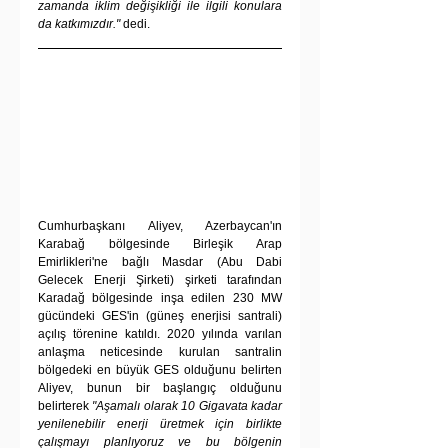
zamanda iklim değişikliği ile ilgili konulara 
da katkımızdır."
 dedi.
Cumhurbaşkanı Aliyev, Azerbaycan'ın 
Karabağ bölgesinde Birleşik Arap 
Emirlikleri'ne bağlı Masdar (Abu Dabi 
Gelecek Enerji Şirketi) şirketi tarafından 
Karadağ bölgesinde inşa edilen 230 MW 
gücündeki GES'in (güneş enerjisi santrali) 
açılış törenine katıldı. 2020 yılında varılan 
anlaşma neticesinde kurulan santralin 
bölgedeki en büyük GES olduğunu belirten 
Aliyev, bunun bir başlangıç olduğunu 
belirterek 
"Aşamalı olarak 10 Gigavata kadar 
yenilenebilir enerji üretmek için birlikte 
çalışmayı planlıyoruz ve bu bölgenin 