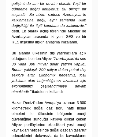
gelişiminde tam bir devrim olacak. Yeşil bir 
gündeme doğru ilerliyoruz. Bu bilinçli bir 
seçimdir. Bu bizim sadece Azerbaycan'ın 
kalkınmasına değil, aynı zamanda iklim 
değişikliği ile ilgili konulara da katkımızdır."
dedi. Ek olarak açılış töreninde Masdar ile 
Azerbaycan arasında iki yeni GES ve bir 
RES inşasına ilişkin anlaşma imzalandı.
Bu alanda ülkesinin dış yatırımcılara açık 
olduğunu belirten Aliyev, 
"Azerbaycan'da son 
30 yılda 300 milyar dolar yatırım yapıldı. 
Bunun yaklaşık 200 milyar doları petrol dışı 
sektöre aittir. Ekonomik hedefimiz, fosil 
yakıtlara olan bağımlılığımızı azaltmak için 
ekonomimizi çeşitlendirmeye devam 
etmektedir."
 ifadelerini kullandı.
Hazar Denizi'nden Avrupa'ya uzanan 3.500 
kilometrelik doğal gaz boru hattı inşaa 
etmeleri ile ülkesinin bölgenin enerji 
güvenliğine sunduğu katkıya dikkat çeken 
Aliyev, portföylerine ekledikleri yeşil enerji 
kaynakları neticesinde doğal gazdan tasarruf 
edeceklerini, dolayısıyla da bu kaynaklarını 