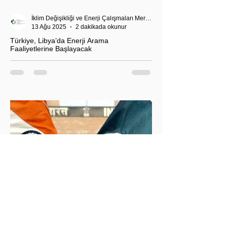
İklim Değişikliği ve Enerji Çalışmaları Merkezi
13 Ağu 2025
2 dakikada okunur
Türkiye, Libya’da Enerji Arama
Faaliyetlerine Başlayacak
T.C. Enerji ve Tabii Kaynaklar Bakanı Alparslan
Bayraktar’ın duyurduğu Libya karasularında sismik
araştırma planı, Ankara’nın enerji politikası kadar
Akdeniz’deki stratejik dengeler açısından da dikkat
çekiyor.
İklim Değişikliği ve Enerji Çalışmaları Merkezi