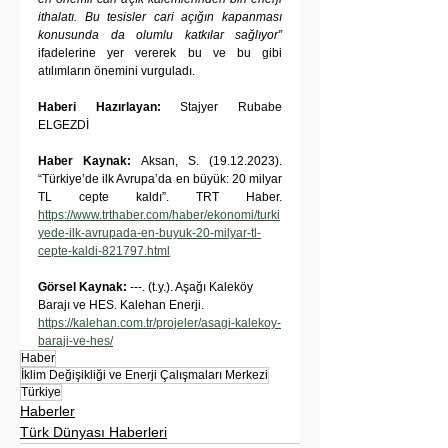
ithalatı. Bu tesisler cari açığın kapanması 
konusunda da olumlu katkılar sağlıyor”
ifadelerine yer vererek bu ve bu gibi 
atılımların önemini vurguladı.
Haberi Hazırlayan:
 Stajyer Rubabe 
ELGEZDİ
Haber Kaynak:
 Aksan, S. (19.12.2023). 
“Türkiye’de ilk Avrupa’da en büyük: 20 milyar 
TL cepte kaldı”. TRT Haber. 
https://www.trthaber.com/haber/ekonomi/turki
yede-ilk-avrupada-en-buyuk-20-milyar-tl-
cepte-kaldi-821797.html
Görsel Kaynak:
 ---. (t.y.). Aşağı Kaleköy 
Barajı ve HES. Kalehan Enerji. 
https://kalehan.com.tr/projeler/asagi-kalekoy-
baraji-ve-hes/
Haber
İklim Değişikliği ve Enerji Çalışmaları Merkezi
Türkiye
Haberler
Türk Dünyası Haberleri