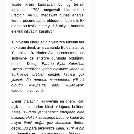
yüzde ikisini karşılayan bu üç tesisin 
toplamda 1708 megawatt hidroelektrik 
ürettiğini ve 80 megawatt güneş enerjisi 
kurulu gücüne sahip olduğunu ifade etti. Ek 
olarak bu tesisler, her yıl 1,5 milyon hanenin 
elektrik ihtiyacını karşılıyor.
Türkiye'nin enerji ağının yalnızca ülkenin her 
noktasını değil, aynı zamanda Bulgaristan ve 
Yunanistan üzerinden Avrupa enterkonnekte 
sistemine de entegre durumda olduğunu 
belirten Keleş, 
“Paris'te Eyfel Kulesi'nin 
ışıkları Bingöl'den giden elektrikle yanabilir. 
Türkiye’de üretilen elektrik kalitesi çok 
yüksek. Bu nedenle standartların yüksek 
olduğu Avrupa’da dahi kullanılıyor”
ifadelerine yer verdi.
Enerji ithalatının Türkiye’nin en önemli cari 
açık kalemlerinden birisi olduğunu belirten 
Keleş 
“Burada yenilenebilir enerjiden elde 
ettiğimiz elektrik sayesinde bugüne kadar 20 
milyar liralık doğal gaz ithalatının önüne 
geçtik. Bu para ülkemizde kaldı. Türkiye’nin 
en önemli cari açık kalemlerinden biri enerji 