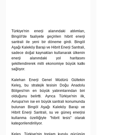
Türkiye'nin enerji alanındaki atılımları, 
Bingöl'de faaliyete geçirilen hibrit enerji 
santrali ile yeni bir döneme girdi. Bingöl 
Aşağı Kaleköy Barajı ve Hibrit Enerji Santrali, 
sadece doğal kaynakları kullanarak ülkenin 
enerji alanındaki yol haritasını 
şekillendirerek milli ekonomiye büyük katkı 
sağlıyor.
Kalehan Enerji Genel Müdürü Gültekin 
Keleş, bu stratejik tesisin Doğu Anadolu 
Bölgesi'nin en büyük yatırımlarından biri 
olduğunu belirtti. Ayrıca Türkiye'nin ilk, 
Avrupa'nın ise en büyük santrali konumunda 
bulunan Bingöl Aşağı Kaleköy Barajı ve 
Hibrit Enerji Santrali, su ve güneş enerjisi 
kullanma özelliğiyle "hibrit tesis" olarak 
kategorilendiriliyor.
Keleş, Türkiye'nin toplam kurulu gücünün 