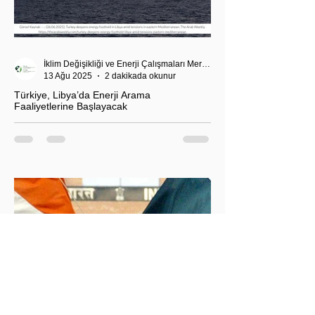
İklim Değişikliği ve Enerji Çalışmaları Merkezi
13 Ağu 2025
2 dakikada okunur
Türkiye, Libya’da Enerji Arama
Faaliyetlerine Başlayacak
T.C. Enerji ve Tabii Kaynaklar Bakanı Alparslan
Bayraktar’ın duyurduğu Libya karasularında sismik
araştırma planı, Ankara’nın enerji politikası kadar
Akdeniz’deki stratejik dengeler açısından da dikkat
çekiyor.