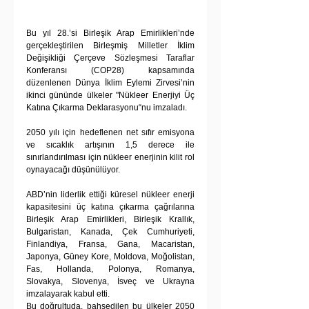
Bu yıl 28.’si Birleşik Arap Emirlikleri’nde 
gerçekleştirilen Birleşmiş Milletler İklim 
Değişikliği Çerçeve Sözleşmesi Taraflar 
Konferansı (COP28) kapsamında 
düzenlenen Dünya İklim Eylemi Zirvesi’nin 
ikinci gününde ülkeler "Nükleer Enerjiyi Üç 
Katına Çıkarma Deklarasyonu“nu imzaladı.
2050 yılı için hedeflenen net sıfır emisyona 
ve sıcaklık artışının 1,5 derece ile 
sınırlandırılması için nükleer enerjinin kilit rol 
oynayacağı düşünülüyor.
ABD’nin liderlik ettiği küresel nükleer enerji 
kapasitesini üç katına çıkarma çağrılarına 
Birleşik Arap Emirlikleri, Birleşik Krallık, 
Bulgaristan, Kanada, Çek Cumhuriyeti, 
Finlandiya, Fransa, Gana, Macaristan, 
Japonya, Güney Kore, Moldova, Moğolistan, 
Fas, Hollanda, Polonya, Romanya, 
Slovakya, Slovenya, İsveç ve Ukrayna 
imzalayarak kabul etti.
Bu doğrultuda, bahsedilen bu ülkeler 2050 