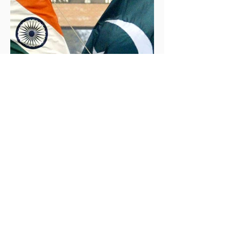
İklim Değişikliği ve Enerji Çalışmaları Merkezi
30 May 2025
2 dakikada okunur
İndus Nehri'nde Yükselen Tehdit: Hindistan-
Pakistan Su Krizi
Hindistan'ın İndus Nehri üzerindeki su akışını
kesme kararı, nükleer güç sahibi iki komşu ülke
arasındaki tansiyonu tehlikeli biçimde tırmandırdı.
1960 tarihli İndus Suları Anlaşması’nı askıya alan
Yeni Delhi yönetimi, Pakistan’ın tarımını, içme suyu
teminini ve enerji güvenliğini tehdit ediyor.
Uzmanlar, suyun çatışma değil, işbirliği aracı olması
gerektiğini vurgularken, krizin bölgesel barışı ve