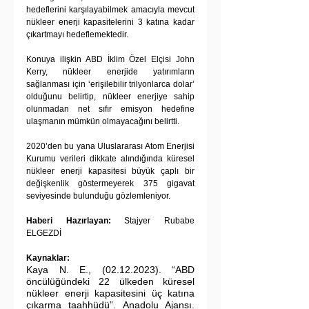
hedeflerini karşılayabilmek amacıyla mevcut 
nükleer enerji kapasitelerini 3 katına kadar 
çıkartmayı hedeflemektedir.
Konuya ilişkin ABD İklim Özel Elçisi John 
Kerry, nükleer enerjide yatırımların 
sağlanması için ‘erişilebilir trilyonlarca dolar’ 
olduğunu belirtip, nükleer enerjiye sahip 
olunmadan net sıfır emisyon hedefine 
ulaşmanın mümkün olmayacağını belirtti.
2020’den bu yana Uluslararası Atom Enerjisi 
Kurumu verileri dikkate alındığında küresel 
nükleer enerji kapasitesi büyük çaplı bir 
değişkenlik göstermeyerek 375 gigavat 
seviyesinde bulunduğu gözlemleniyor.
Haberi Hazırlayan:
 Stajyer Rubabe 
ELGEZDİ
Kaynaklar:
Kaya N. E., (02.12.2023). “ABD 
öncülüğündeki 22 ülkeden küresel 
nükleer enerji kapasitesini üç katına 
çıkarma taahhüdü”. Anadolu Ajansı. 