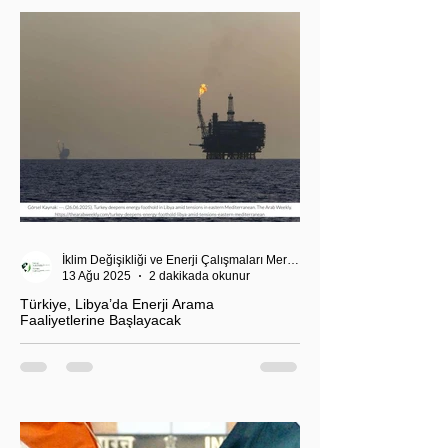
İklim Değişikliği ve Enerji Çalışmaları Merkezi
13 Ağu 2025
2 dakikada okunur
Türkiye, Libya’da Enerji Arama
Faaliyetlerine Başlayacak
T.C. Enerji ve Tabii Kaynaklar Bakanı Alparslan
Bayraktar’ın duyurduğu Libya karasularında sismik
araştırma planı, Ankara’nın enerji politikası kadar
Akdeniz’deki stratejik dengeler açısından da dikkat
çekiyor.