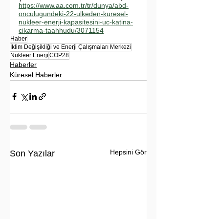
https://www.aa.com.tr/tr/dunya/abd-
onculugundeki-22-ulkeden-kuresel-
nukleer-enerji-kapasitesini-uc-katina-
cikarma-taahhudu/3071154
Haber
İklim Değişikliği ve Enerji Çalışmaları Merkezi
Nükleer Enerji
COP28
Haberler
Küresel Haberler
Hepsini Gör
Son Yazılar