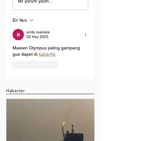
I Bölüm 27: Beyaz
I Bölüm 26: Karbon
Bir yorum yazın...
Yaka OUT, Yeşil
Yakalama Gerçekt
Yaka IN
Çözüm mü?
En Yeni
anita rusmala
02 Haz 2025
Maxwin Olympus paling gampang 
gue dapet di 
kabar4d
.
Beğen
Yanıtla
Haberler