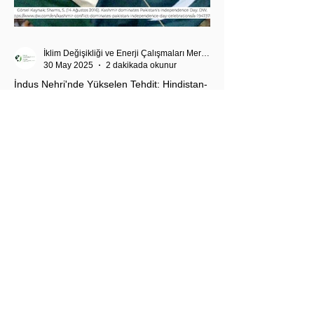
İklim Değişikliği ve Enerji Çalışmaları Merkezi
30 May 2025
2 dakikada okunur
İndus Nehri'nde Yükselen Tehdit: Hindistan-
Pakistan Su Krizi
Hindistan'ın İndus Nehri üzerindeki su akışını
kesme kararı, nükleer güç sahibi iki komşu ülke
arasındaki tansiyonu tehlikeli biçimde tırmandırdı.
1960 tarihli İndus Suları Anlaşması’nı askıya alan
Yeni Delhi yönetimi, Pakistan’ın tarımını, içme suyu
teminini ve enerji güvenliğini tehdit ediyor.
Uzmanlar, suyun çatışma değil, işbirliği aracı olması
gerektiğini vurgularken, krizin bölgesel barışı ve
çevresel güvenliği tehdit ettiğine dikkat çekiyor.