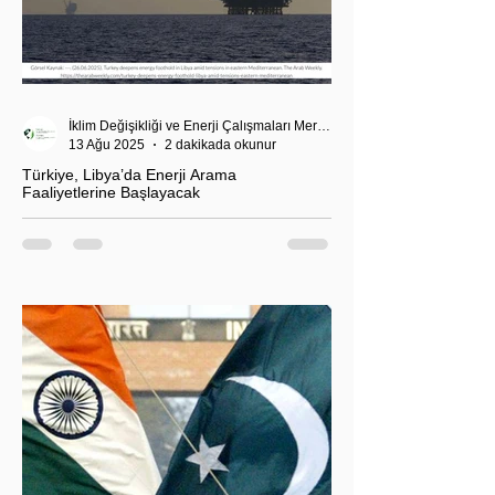
İklim Değişikliği ve Enerji Çalışmaları Merkezi
13 Ağu 2025
2 dakikada okunur
Türkiye, Libya’da Enerji Arama
Faaliyetlerine Başlayacak
T.C. Enerji ve Tabii Kaynaklar Bakanı Alparslan
Bayraktar’ın duyurduğu Libya karasularında sismik
araştırma planı, Ankara’nın enerji politikası kadar
Akdeniz’deki stratejik dengeler açısından da dikkat
çekiyor.