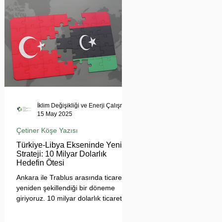
tehdit ediyor. Uzmanlar, suyun
çatışma değil, işbirliği aracı olması
gerektiğini vurgularken, krizin
bölgesel barışı ve çevresel güvenliği
tehdit ettiğine dikkat çekiyor.
İklim Değişikliği ve Enerji Çalışmaları Merkezi
15 May 2025
Çetiner Köşe Yazısı
Türkiye-Libya Ekseninde Yeni
Strateji: 10 Milyar Dolarlık
Hedefin Ötesi
Ankara ile Trablus arasında ticaretin
yeniden şekillendiği bir döneme
giriyoruz. 10 milyar dolarlık ticaret
hedefi, sadece sayısal bir eşik değil;
Türkiye'nin Afrika açılımında yeni bir