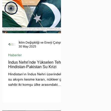
İklim Değişikliği ve Enerji Çalışmaları Merkezi
30 May 2025
Haberler
İndus Nehri'nde Yükselen Tehdit:
Hindistan-Pakistan Su Krizi
Hindistan'ın İndus Nehri üzerindeki
su akışını kesme kararı, nükleer güç
sahibi iki komşu ülke arasındaki
tansiyonu tehlikeli biçimde
tırmandırdı. 1960 tarihli İndus Suları
Anlaşması’nı askıya alan Yeni Delhi
yönetimi, Pakistan’ın tarımını, içme
suyu teminini ve enerji güvenliğini