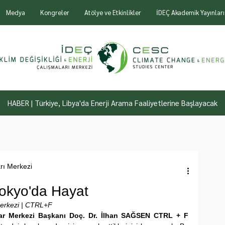
Medya
Kongreler
Atölye ve Etkinlikler
İDEÇ Akademik Yayınları
HABER | Türkiye, Libya'da Enerji Arama Faaliyetlerine Başlayacak
arı Merkezi
Tokyo'da Hayat
 Merkezi | CTRL+F
malar Merkezi Başkanı Doç. Dr. İlhan SAĞSEN CTRL + F