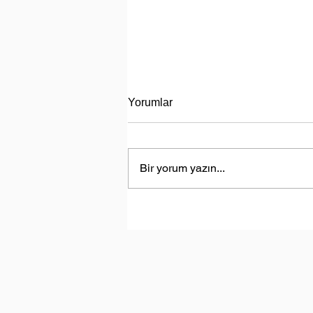
Yorumlar
Bir yorum yazın...
Sürdürülebilir Fikirler I Bölüm 
Suyumuz Isınıyor!