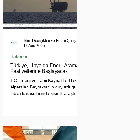
İklim Değişikliği ve Enerji Çalışmaları Merkezi
13 Ağu 2025
Haberler
Türkiye, Libya’da Enerji Arama
Faaliyetlerine Başlayacak
T.C. Enerji ve Tabii Kaynaklar Bakanı
Alparslan Bayraktar’ın duyurduğu
Libya karasularında sismik araştırma
planı, Ankara’nın enerji politikası
kadar Akdeniz’deki stratejik dengeler
açısından da dikkat çekiyor.