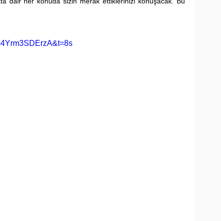
ta dair her konuda sizin merak ettiklerinizi konuşacak. Bu 
v=4Yrm3SDErzA&t=8s