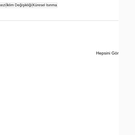
kezi
İklim Değişikliği
Küresel Isınma
Hepsini Gör