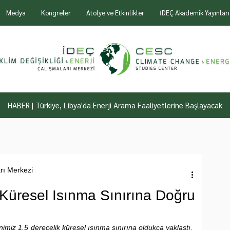
Medya
Kongreler
Atölye ve Etkinlikler
İDEÇ Akademik Yayınları
HABER | Türkiye, Libya'da Enerji Arama Faaliyetlerine Başlayacak
arı Merkezi
Küresel Isınma Sınırına Doğru
miz 1.5 derecelik küresel ısınma sınırına oldukça yaklaştı. 