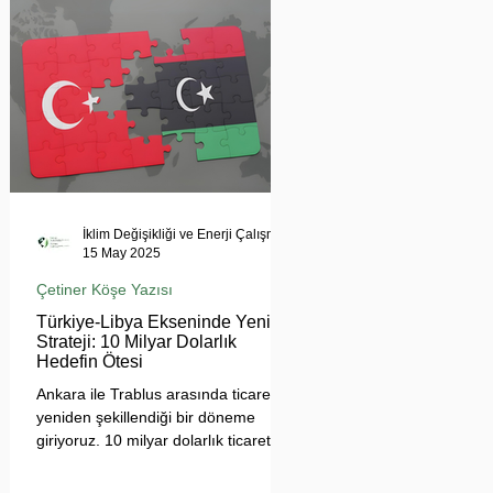
tehdit ediyor. Uzmanlar, suyun
çatışma değil, işbirliği aracı olması
gerektiğini vurgularken, krizin
bölgesel barışı ve çevresel güvenliği
tehdit ettiğine dikkat çekiyor.
İklim Değişikliği ve Enerji Çalışmaları Merkezi
15 May 2025
Çetiner Köşe Yazısı
Türkiye-Libya Ekseninde Yeni
Strateji: 10 Milyar Dolarlık
Hedefin Ötesi
Ankara ile Trablus arasında ticaretin
yeniden şekillendiği bir döneme
giriyoruz. 10 milyar dolarlık ticaret
hedefi, sadece sayısal bir eşik değil;
Türkiye'nin Afrika açılımında yeni bir