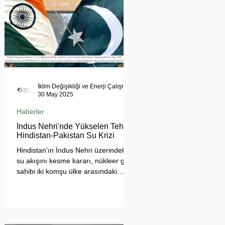
İklim Değişikliği ve Enerji Çalışmaları Merkezi
30 May 2025
Haberler
İndus Nehri'nde Yükselen Tehdit:
Hindistan-Pakistan Su Krizi
Hindistan'ın İndus Nehri üzerindeki
su akışını kesme kararı, nükleer güç
sahibi iki komşu ülke arasındaki
tansiyonu tehlikeli biçimde
tırmandırdı. 1960 tarihli İndus Suları
Anlaşması’nı askıya alan Yeni Delhi
yönetimi, Pakistan’ın tarımını, içme
suyu teminini ve enerji güvenliğini