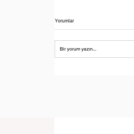
Yorumlar
Bir yorum yazın...
Türkiye, Libya’da Enerji Aram
Faaliyetlerine Başlayacak