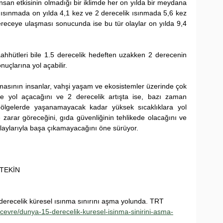
nsan etkisinin olmadığı bir iklimde her on yılda bir meydana 
ik ısınmada on yılda 4,1 kez ve 2 derecelik ısınmada 5,6 kez 
receye ulaşması sonucunda ise bu tür olaylar on yılda 9,4 
aahhütleri bile 1.5 derecelik hedeften uzakken 2 derecenin 
nuçlarına yol açabilir. 
ılmasının insanlar, vahşi yaşam ve ekosistemler üzerinde çok 
rine yol açacağını ve 2 derecelik artışta ise, bazı zaman 
l bölgelerde yaşanamayacak kadar yüksek sıcaklıklara yol 
e zarar göreceğini, gıda güvenliğinin tehlikede olacağını ve 
 olaylarıyla başa çıkamayacağını öne sürüyor.
RTEKİN
 derecelik küresel ısınma sınırını aşma yolunda. TRT 
cevre/dunya-15-derecelik-kuresel-isinma-sinirini-asma-