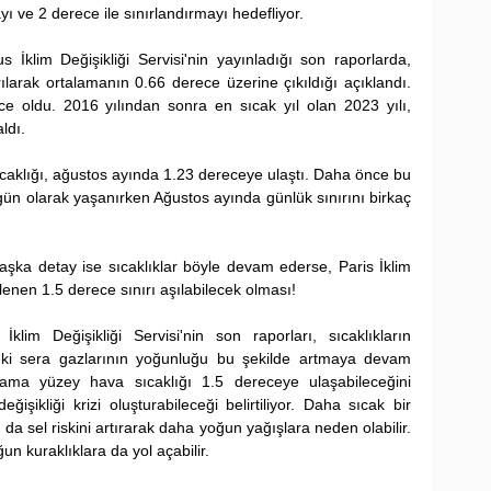
 ve 2 derece ile sınırlandırmayı hedefliyor.
s İklim Değişikliği Servisi'nin yayınladığı son raporlarda, 
rılarak ortalamanın 0.66 derece üzerine çıkıldığı açıklandı. 
e oldu. 2016 yılından sonra en sıcak yıl olan 2023 yılı, 
ldı.
aklığı, ağustos ayında 1.23 dereceye ulaştı. Daha önce bu 
gün olarak yaşanırken Ağustos ayında günlük sınırını birkaç 
lenen 1.5 derece sınırı aşılabilecek olması!
lim Değişikliği Servisi'nin son raporları, sıcaklıkların 
ki sera gazlarının yoğunluğu bu şekilde artmaya devam 
lama yüzey hava sıcaklığı 1.5 dereceye ulaşabileceğini 
işikliği krizi oluşturabileceği belirtiliyor. Daha sıcak bir 
da sel riskini artırarak daha yoğun yağışlara neden olabilir. 
n kuraklıklara da yol açabilir.