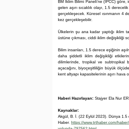
BM İklim Bilimi Paneli’ne (IPCC) göre, i
gelen aşırı sıcaklık olayı, 1.5 derecel
gerçekleşecek. Küresel ısınmanın 4 de
kez gerçekleşebilir.
Ülkelerin şu ana kadar yaptığı iklim t
üstüne çıkması, ciddi iklim değişikliği so
Bilim insanları, 1.5 derece eşiğinin aş
daha şiddetli iklim değişikliği etkile
dilimlerinde, tropikal ve subtropika
açacağını, biyoçeşitliliğin büyük ölçüd
kent altyapı kapasitelerinin aşırı hava
Haberi Hazırlayan:
 Stajyer Ela Nur E
Kaynaklar:
Akgül, B. İ. (22 Eylül 2023). Dünya 1.5
Haber. 
https://www.trthaber.com/haber/
yolunda-797562.html