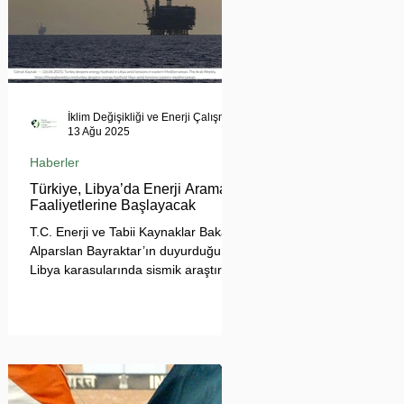
İklim Değişikliği ve Enerji Çalışmaları Merkezi
13 Ağu 2025
Haberler
Türkiye, Libya’da Enerji Arama
Faaliyetlerine Başlayacak
T.C. Enerji ve Tabii Kaynaklar Bakanı
Alparslan Bayraktar’ın duyurduğu
Libya karasularında sismik araştırma
planı, Ankara’nın enerji politikası
kadar Akdeniz’deki stratejik dengeler
açısından da dikkat çekiyor.