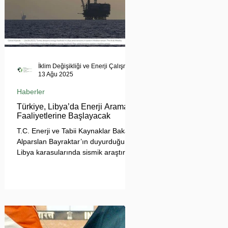
İklim Değişikliği ve Enerji Çalışmaları Merkezi
13 Ağu 2025
Haberler
Türkiye, Libya’da Enerji Arama
Faaliyetlerine Başlayacak
T.C. Enerji ve Tabii Kaynaklar Bakanı
Alparslan Bayraktar’ın duyurduğu
Libya karasularında sismik araştırma
planı, Ankara’nın enerji politikası
kadar Akdeniz’deki stratejik dengeler
açısından da dikkat çekiyor.