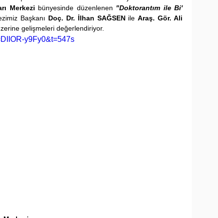
arı Merkezi
 bünyesinde düzenlenen 
"Doktorantım ile Bi' 
zimiz Başkanı 
Doç. Dr. İlhan SAĞSEN
 ile 
Araş. Gör. Ali 
zerine gelişmeleri değerlendiriyor.
v=DIIOR-y9Fy0&t=547s