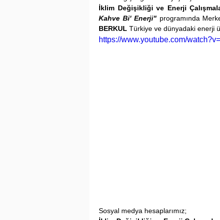
İklim Değişikliği ve Enerji Çalışmal
Kahve Bi' Enerji"
 programında Merke
BERKUL
 Türkiye ve dünyadaki enerji ü
https://www.youtube.com/watch?
Sosyal medya hesaplarımız;