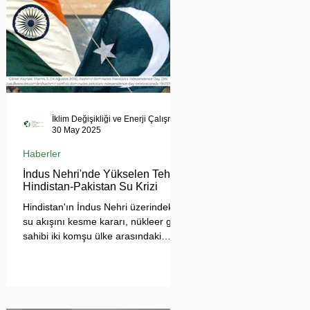
İklim Değişikliği ve Enerji Çalışmaları Merkezi
30 May 2025
Haberler
İndus Nehri'nde Yükselen Tehdit:
Hindistan-Pakistan Su Krizi
Hindistan'ın İndus Nehri üzerindeki
su akışını kesme kararı, nükleer güç
sahibi iki komşu ülke arasındaki
tansiyonu tehlikeli biçimde
tırmandırdı. 1960 tarihli İndus Suları
Anlaşması’nı askıya alan Yeni Delhi
yönetimi, Pakistan’ın tarımını, içme
suyu teminini ve enerji güvenliğini