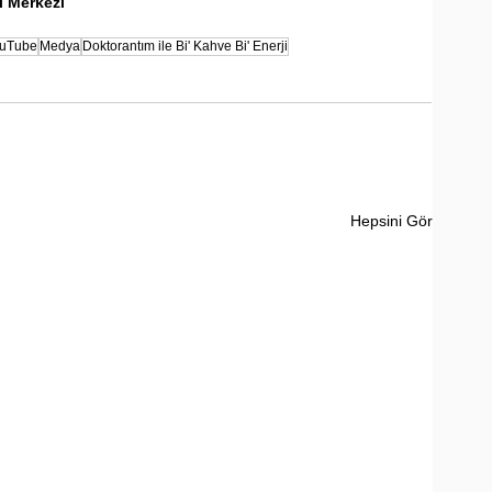
rı Merkezi
uTube
Medya
Doktorantım ile Bi' Kahve Bi' Enerji
Hepsini Gör