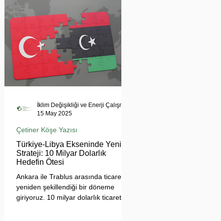
tehdit ediyor. Uzmanlar, suyun
çatışma değil, işbirliği aracı olması
gerektiğini vurgularken, krizin
bölgesel barışı ve çevresel güvenliği
tehdit ettiğine dikkat çekiyor.
İklim Değişikliği ve Enerji Çalışmaları Merkezi
15 May 2025
Çetiner Köşe Yazısı
Türkiye-Libya Ekseninde Yeni
Strateji: 10 Milyar Dolarlık
Hedefin Ötesi
Ankara ile Trablus arasında ticaretin
yeniden şekillendiği bir döneme
giriyoruz. 10 milyar dolarlık ticaret
hedefi, sadece sayısal bir eşik değil;
Türkiye'nin Afrika açılımında yeni bir