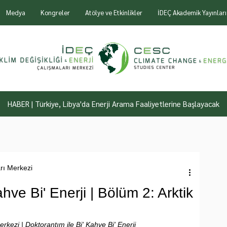
Medya
Kongreler
Atölye ve Etkinlikler
İDEÇ Akademik Yayınları
HABER | Türkiye, Libya'da Enerji Arama Faaliyetlerine Başlayacak
arı Merkezi
hve Bi' Enerji | Bölüm 2: Arktik
erkezi | Doktorantım ile Bi' Kahve Bi' Enerji