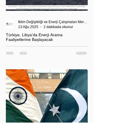
İklim Değişikliği ve Enerji Çalışmaları Merkezi
13 Ağu 2025
2 dakikada okunur
Türkiye, Libya’da Enerji Arama
Faaliyetlerine Başlayacak
T.C. Enerji ve Tabii Kaynaklar Bakanı Alparslan
Bayraktar’ın duyurduğu Libya karasularında sismik
araştırma planı, Ankara’nın enerji politikası kadar
Akdeniz’deki stratejik dengeler açısından da dikkat
çekiyor.