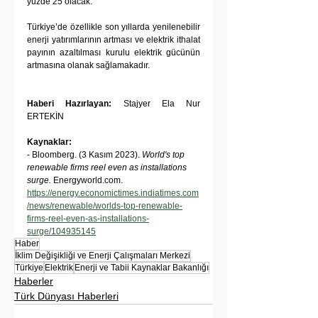
yüzde 25 olacak.
Türkiye’de özellikle son yıllarda yenilenebilir 
enerji yatırımlarının artması ve elektrik ithalat 
payının azaltılması kurulu elektrik gücünün 
artmasına olanak sağlamakadır.
Haberi Hazırlayan:
 Stajyer Ela Nur 
ERTEKİN
Kaynaklar:
- Bloomberg. (3 Kasım 2023). 
World's top 
renewable firms reel even as installations 
surge.
 Energyworld.com. 
https://energy.economictimes.indiatimes.com
/news/renewable/worlds-top-renewable-
firms-reel-even-as-installations-
surge/104935145
Haber
İklim Değişikliği ve Enerji Çalışmaları Merkezi
Türkiye
Elektrik
Enerji ve Tabii Kaynaklar Bakanlığı
Haberler
Türk Dünyası Haberleri