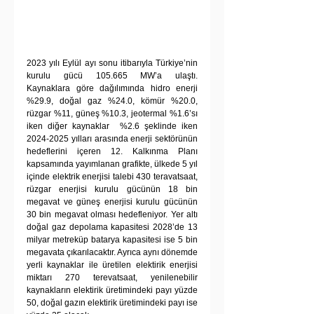
2023 yılı Eylül ayı sonu itibarıyla Türkiye’nin 
kurulu gücü 105.665 MW’a ulaştı. 
Kaynaklara göre dağılımında hidro enerji 
%29.9, doğal gaz %24.0, kömür %20.0, 
rüzgar %11, güneş %10.3, jeotermal %1.6’sı 
iken diğer kaynaklar  %2.6 şeklinde iken 
2024-2025 yılları arasında enerji sektörünün 
hedeflerini içeren 12. Kalkınma Planı 
kapsamında yayımlanan grafikte, ülkede 5 yıl 
içinde elektrik enerjisi talebi 430 teravatsaat, 
rüzgar enerjisi kurulu gücünün 18 bin 
megavat ve güneş enerjisi kurulu gücünün 
30 bin megavat olması hedefleniyor. Yer altı 
doğal gaz depolama kapasitesi 2028’de 13 
milyar metreküp batarya kapasitesi ise 5 bin 
megavata çıkarılacaktır. Ayrıca aynı dönemde 
yerli kaynaklar ile üretilen elektirik enerjisi 
miktarı 270 terevatsaat, yenilenebilir 
kaynakların elektirik üretimindeki payı yüzde 
50, doğal gazın elektirik üretimindeki payı ise 