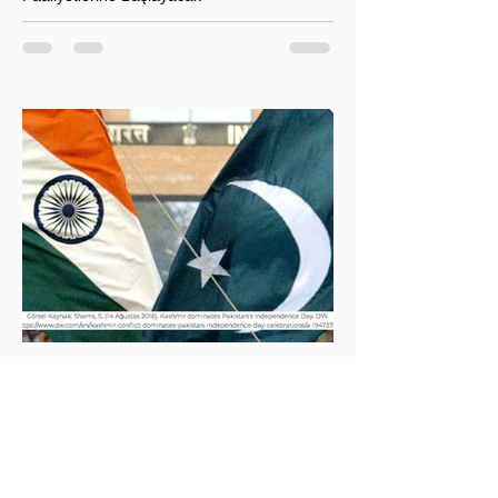
T.C. Enerji ve Tabii Kaynaklar Bakanı Alparslan
Bayraktar’ın duyurduğu Libya karasularında sismik
araştırma planı, Ankara’nın enerji politikası kadar
Akdeniz’deki stratejik dengeler açısından da dikkat
çekiyor.
İklim Değişikliği ve Enerji Çalışmaları Merkezi
30 May 2025
2 dakikada okunur
İndus Nehri'nde Yükselen Tehdit: Hindistan-
Pakistan Su Krizi
Hindistan'ın İndus Nehri üzerindeki su akışını