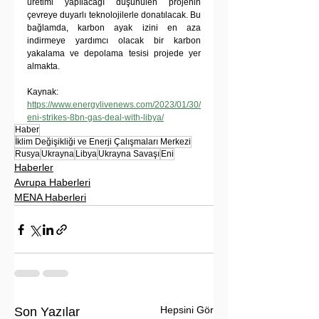
üretimi yapılacağı düşünülen projenin 
çevreye duyarlı teknolojilerle donatılacak. Bu 
bağlamda, karbon ayak izini en aza 
indirmeye yardımcı olacak bir karbon 
yakalama ve depolama tesisi projede yer 
almakta.
Kaynak: 
https://www.energylivenews.com/2023/01/30/
eni-strikes-8bn-gas-deal-with-libya/
Haber
İklim Değişikliği ve Enerji Çalışmaları Merkezi
Rusya
Ukrayna
Libya
Ukrayna Savaşı
Eni
Haberler
Avrupa Haberleri
MENA Haberleri
Hepsini Gör
Son Yazılar