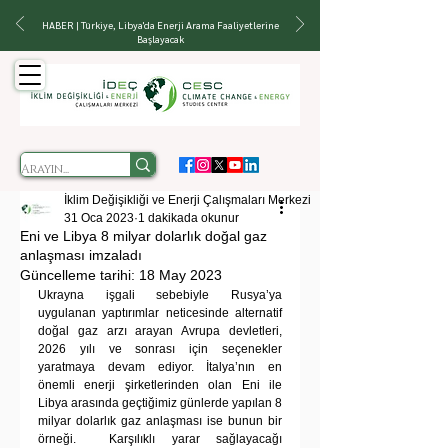
HABER | Türkiye, Libya'da Enerji Arama Faaliyetlerine
Başlayacak
İklim Değişikliği ve Enerji Çalışmaları Merkezi
31 Oca 2023
1 dakikada okunur
Eni ve Libya 8 milyar dolarlık doğal gaz
anlaşması imzaladı
Güncelleme tarihi:
18 May 2023
Ukrayna işgali sebebiyle Rusya’ya 
uygulanan yaptırımlar neticesinde alternatif 
doğal gaz arzı arayan Avrupa devletleri, 
2026 yılı ve sonrası için seçenekler 
yaratmaya devam ediyor. İtalya’nın en 
önemli enerji şirketlerinden olan Eni ile 
Libya arasında geçtiğimiz günlerde yapılan 8 
milyar dolarlık gaz anlaşması ise bunun bir 
örneği.  Karşılıklı yarar sağlayacağı 