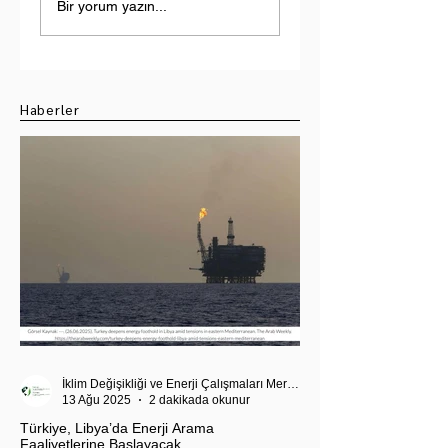
Yükselen Tehdit:
Ekseninde Yeni
Bir yorum yazın...
Hindistan-Pakistan
Strateji: 10 Milyar
Su Krizi
Dolarlık Hedefin
Ötesi
Haberler
İklim Değişikliği ve Enerji Çalışmaları Merkezi
13 Ağu 2025
2 dakikada okunur
Türkiye, Libya’da Enerji Arama
Faaliyetlerine Başlayacak