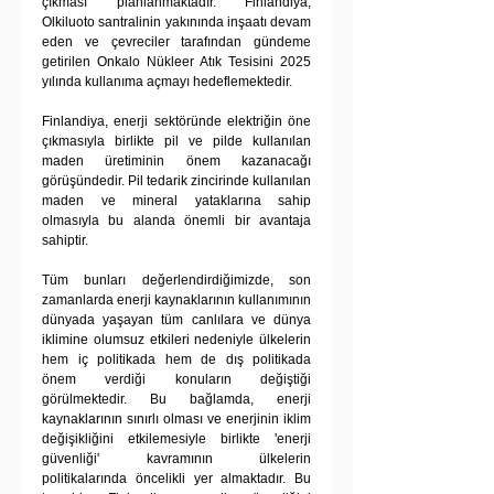
çıkması planlanmaktadır. Finlandiya, 
Olkiluoto santralinin yakınında inşaatı devam 
eden ve çevreciler tarafından gündeme 
getirilen Onkalo Nükleer Atık Tesisini 2025 
yılında kullanıma açmayı hedeflemektedir.
Finlandiya, enerji sektöründe elektriğin öne 
çıkmasıyla birlikte pil ve pilde kullanılan 
maden üretiminin önem kazanacağı 
görüşündedir. Pil tedarik zincirinde kullanılan 
maden ve mineral yataklarına sahip 
olmasıyla bu alanda önemli bir avantaja 
sahiptir.
Tüm bunları değerlendirdiğimizde, son 
zamanlarda enerji kaynaklarının kullanımının 
dünyada yaşayan tüm canlılara ve dünya 
iklimine olumsuz etkileri nedeniyle ülkelerin 
hem iç politikada hem de dış politikada 
önem verdiği konuların değiştiği 
görülmektedir. Bu bağlamda, enerji 
kaynaklarının sınırlı olması ve enerjinin iklim 
değişikliğini etkilemesiyle birlikte 'enerji 
güvenliği' kavramının ülkelerin 
politikalarında öncelikli yer almaktadır. Bu 