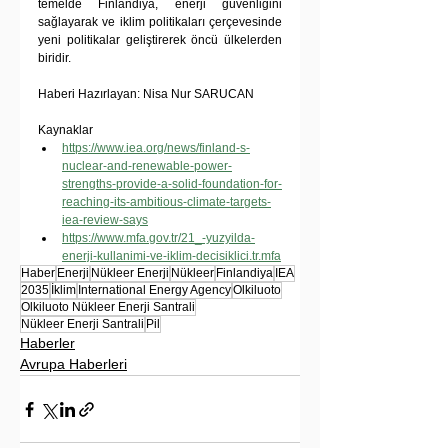
temelde Finlandiya, enerji güvenliğini 
sağlayarak ve iklim politikaları çerçevesinde 
yeni politikalar geliştirerek öncü ülkelerden 
biridir.
Haberi Hazırlayan: Nisa Nur SARUCAN
Kaynaklar
https://www.iea.org/news/finland-s-
nuclear-and-renewable-power-
strengths-provide-a-solid-foundation-for-
reaching-its-ambitious-climate-targets-
iea-review-says
https://www.mfa.gov.tr/21_-yuzyilda-
enerji-kullanimi-ve-iklim-decisiklici.tr.mfa
Haber
Enerji
Nükleer Enerji
Nükleer
Finlandiya
IEA
2035
İklim
International Energy Agency
Olkiluoto
Olkiluoto Nükleer Enerji Santrali
Nükleer Enerji Santrali
Pil
Haberler
Avrupa Haberleri