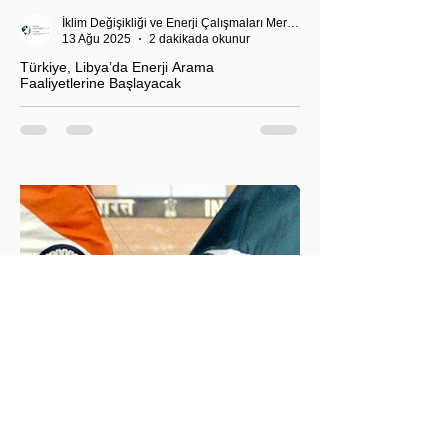
İklim Değişikliği ve Enerji Çalışmaları Merkezi
13 Ağu 2025
2 dakikada okunur
Türkiye, Libya’da Enerji Arama
Faaliyetlerine Başlayacak
T.C. Enerji ve Tabii Kaynaklar Bakanı Alparslan
Bayraktar’ın duyurduğu Libya karasularında sismik
araştırma planı, Ankara’nın enerji politikası kadar
Akdeniz’deki stratejik dengeler açısından da dikkat
çekiyor.
İklim Değişikliği ve Enerji Çalışmaları Merkezi