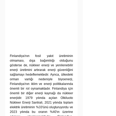
Finlandiya'nın fosil yakıt üretiminin 
olmaması, dışa bağımlılığı olduğunu 
gösterse de, nükleer enerji ve yenilenebilir 
enerji üretimini artırarak enerji güvenliğini 
sağlamayı hedeflemektedir. Ayrıca, ülkedeki 
orman varlığı nedeniyle biyoenerji, 
Finlandiya'nın iklim ve enerji politikalarında 
önemli bir rol oynamaktadır. Finlandiya için 
önemli bir diğer enerji kaynağı da nükleer 
enerjidir. 1979 yılında açılan Olkiluoto 
Nükleer Enerji Santrali, 2021 yılında toplam 
elektrik üretiminin %33'ünü oluşturuyordu ve 
2023 yılında bu oranın %40'ın üzerine 