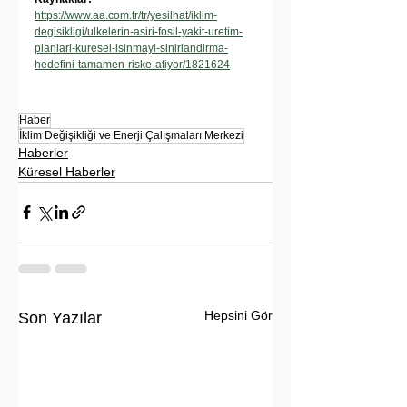
https://www.aa.com.tr/tr/yesilhat/iklim-
degisikligi/ulkelerin-asiri-fosil-yakit-uretim-
planlari-kuresel-isinmayi-sinirlandirma-
hedefini-tamamen-riske-atiyor/1821624
Haber
İklim Değişikliği ve Enerji Çalışmaları Merkezi
Haberler
Küresel Haberler
Hepsini Gör
Son Yazılar