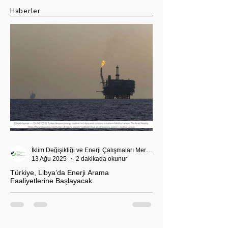
Haberler
İklim Değişikliği ve Enerji Çalışmaları Merkezi
13 Ağu 2025
2 dakikada okunur
Türkiye, Libya’da Enerji Arama
Faaliyetlerine Başlayacak
T.C. Enerji ve Tabii Kaynaklar Bakanı Alparslan
Bayraktar’ın duyurduğu Libya karasularında sismik
araştırma planı, Ankara’nın enerji politikası kadar
Akdeniz’deki stratejik dengeler açısından da dikkat