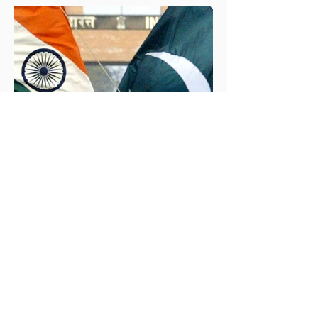
çekiyor.
İklim Değişikliği ve Enerji Çalışmaları Merkezi
30 May 2025
2 dakikada okunur
İndus Nehri'nde Yükselen Tehdit: Hindistan-
Pakistan Su Krizi
Hindistan'ın İndus Nehri üzerindeki su akışını
kesme kararı, nükleer güç sahibi iki komşu ülke
arasındaki tansiyonu tehlikeli biçimde tırmandırdı.
1960 tarihli İndus Suları Anlaşması’nı askıya alan
Yeni Delhi yönetimi, Pakistan’ın tarımını, içme suyu
teminini ve enerji güvenliğini tehdit ediyor.