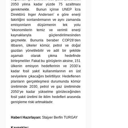
2050 yılına kadar yüzde 75 azaltması 
gerekmekte.  Bunun içinse UNEP İcra 
Direktörü Inger Andersen’ e göre enerji 
fakirliğini sonlandırmanın ve aynı zamanda 
emisyonların düşürmenin tek yolu 
“ekonomilerin temiz ve verimli enerji 
kaynaklarıyla güçlendirilmesinden 
geçmekte. Bununla beraber COP28’den 
itibaren, ülkeler kömür, petrol ve doğal 
gazdan yönetilebilir ve adil bir şekilde 
aşamalı olarak çıkma hedefinde 
birleşmeliler. Fakat bu görüşlerin aksine, 151 
ülkenin emisyon hedeflerinin ve 2030’a 
kadar fosil yakıt kullanımlarının en üst 
seviyelere çıkacağını belirtiliyor. Hedeflenen 
planların gerçekleşmesi durumunda kömür 
üretiminde 2030, petrol ve gaz üretiminde 
2050’ye kadar yükselme görüleceğinden 
fosil yakıt üretimi ile iklim hedefleri arasında 
genişleme riski artmaktadır. 
Haberi Hazırlayan:
 Stajyer Berfin TURGAY
Kaynaklar: