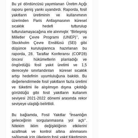
Bu yıl dördüncüsü yayımlanan Üretim Açığı 
raporu geniş yankı uyandırdı. Raporda, fosil 
yakıtların üretiminin ve kullanımının 
üzerinden Paris Antlaşmasının küresel 
sıcaklık hedefi tutturulup 
tutturulamayacağına ele alınmıştır. “Birleşmiş 
Milletler Çevre Programı (UNEP)’’, ve  
Stockholm Çevre Enstitüsü (SEI) gibi 
düşünce kuruluşlarınca hazırlanan bu 
raporda, 28. Taraflar Konferansı (COP28) 
öncesi  hükümetlerin planladığı ve 
öngördüğü fosil yakıt üretimi ve 1,5 
dereceyle sınırlandırılan  küresel sıcaklık 
artışı hedefinin uyumluluğuna bakıldı. Bu 
değerlendirmede fosil yakıtların fazla üretimi 
ve tüketimi ile alışılmışın dışına çıkıldığı 
görüldüğü gibi fosil yakıtların kullanım 
seviyesi 2021-2022 dönemi arasında rekor 
seviyeye ulaştığı belirtildi. 
Bu bağlamda, Fosil Yakıtlar “İnsanlığın 
geleceğinin sorgulanmasına yol açtı’’. 
Nitekim iklim değişikliğinin etkilerini 
azaltmak ve kontrol altına alınmasını 
sağlamak için ülkelerin fosil yakıt tüketiminin 