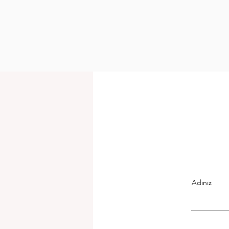
Faaliyetlerine Başlayacak
Adınız