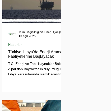
İklim Değişikliği ve Enerji Çalışmaları Merkezi
13 Ağu 2025
Haberler
Türkiye, Libya’da Enerji Arama
Faaliyetlerine Başlayacak
T.C. Enerji ve Tabii Kaynaklar Bakanı
Alparslan Bayraktar’ın duyurduğu
Libya karasularında sismik araştırma
planı, Ankara’nın enerji politikası
kadar Akdeniz’deki stratejik dengeler
açısından da dikkat çekiyor.