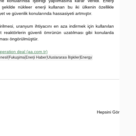
e konularında işbirliği yapılmasına karar verildi. Enerji 
şekilde nükleer enerji kullanan bu iki ülkenin özellikle 
t ve güvenlik konularında hassasiyeti artmıştır. 
irilmesi, uranyum ihtiyacını en aza indirmek için kullanılan 
t reaktörlerin güvenli ömrünün uzatılması gibi konularda 
rılması öngörülmüştür. 
peration deal (aa.com.tr)
 nesil
Fukuşima
Enerji Haber
Uluslararası İlişkiler
Energy
Hepsini Gör