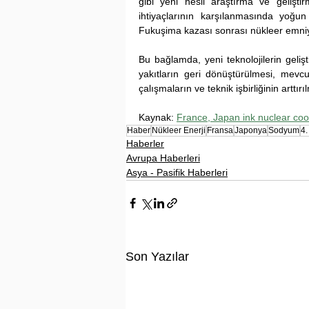
gibi yeni nesil araştırma ve geliştirm
ihtiyaçlarının karşılanmasında yoğun 
Fukuşima kazası sonrası nükleer emniye
Bu bağlamda, yeni teknolojilerin gelişt
yakıtların geri dönüştürülmesi, mevcu
çalışmaların ve teknik işbirliğinin arttı
Kaynak: 
France, Japan ink nuclear coo
Haber
Nükleer Enerji
Fransa
Japonya
Sodyum
4.
Haberler
Avrupa Haberleri
Asya - Pasifik Haberleri
Son Yazılar