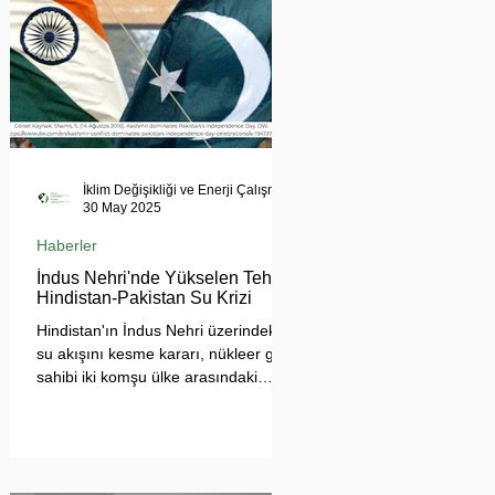
İklim Değişikliği ve Enerji Çalışmaları Merkezi
30 May 2025
Haberler
İndus Nehri'nde Yükselen Tehdit:
Hindistan-Pakistan Su Krizi
Hindistan'ın İndus Nehri üzerindeki
su akışını kesme kararı, nükleer güç
sahibi iki komşu ülke arasındaki
tansiyonu tehlikeli biçimde
tırmandırdı. 1960 tarihli İndus Suları
Anlaşması’nı askıya alan Yeni Delhi
yönetimi, Pakistan’ın tarımını, içme
suyu teminini ve enerji güvenliğini