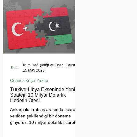
tehdit ediyor. Uzmanlar, suyun
çatışma değil, işbirliği aracı olması
gerektiğini vurgularken, krizin
bölgesel barışı ve çevresel güvenliği
tehdit ettiğine dikkat çekiyor.
İklim Değişikliği ve Enerji Çalışmaları Merkezi
15 May 2025
Çetiner Köşe Yazısı
Türkiye-Libya Ekseninde Yeni
Strateji: 10 Milyar Dolarlık
Hedefin Ötesi
Ankara ile Trablus arasında ticaretin
yeniden şekillendiği bir döneme
giriyoruz. 10 milyar dolarlık ticaret
hedefi, sadece sayısal bir eşik değil;
Türkiye'nin Afrika açılımında yeni bir