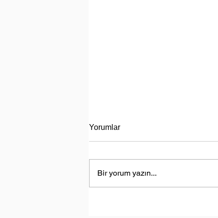
Yorumlar
Bir yorum yazın...
Türkiye, Libya’da Enerji Aram