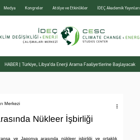
Medya
Kongreler
Atölye ve Etkinlikler
İDEÇ Akademik Yayınları
HABER | Türkiye, Libya'da Enerji Arama Faaliyetlerine Başlayacak
arı Merkezi
asında Nükleer İşbirliği
nsa ve Japonya arasında nükleer işbirliği ve ortaklık 