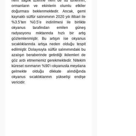
hem sağlık üzerine hem de su türlerinin, 
ormanların ve ekinlerin olumlu etkiler 
doğurması beklenmektedir. Ancak, gemi 
kaynaklı sülfür salınımının 2020 yılı itibari ile 
%3.5’ten %0.5’e indirilmesi ile birlikte 
okyanus tarafından emilen güneş 
radyasyonu miktarında hızlı bir artış 
gözlemlenmiştir. Bu artışın ise okyanus 
sıcaklıklarında artışa neden olduğu tespit 
edilmiştir. Dolayısıyla sülfür salınımındaki bu 
azalışın beraberinde getirdiği ikilemleri de 
göz ardı etmememiz gerekmektedir. Nitekim 
küresel ısınmanın %90’ı okyanusta meydana 
gelmekte olduğu dikkate alındığında 
okyanus sıcaklıklarının yükselişi endişe 
vericidir.