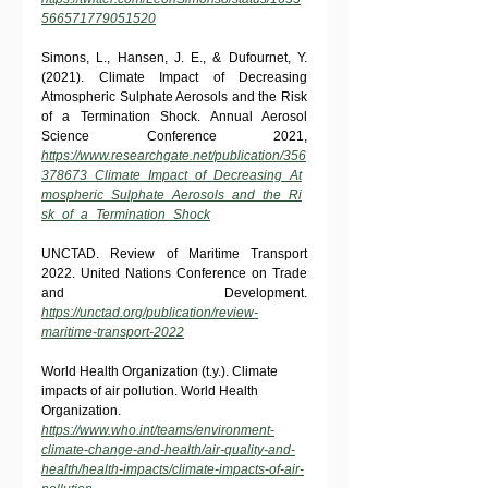
566571779051520
Simons, L., Hansen, J. E., & Dufournet, Y. 
(2021). Climate Impact of Decreasing 
Atmospheric Sulphate Aerosols and the Risk 
of a Termination Shock. Annual Aerosol 
Science Conference 2021, 
https://www.researchgate.net/publication/356
378673_Climate_Impact_of_Decreasing_At
mospheric_Sulphate_Aerosols_and_the_Ri
sk_of_a_Termination_Shock
UNCTAD. Review of Maritime Transport 
2022. United Nations Conference on Trade 
and Development. 
https://unctad.org/publication/review-
maritime-transport-2022
World Health Organization (t.y.). Climate 
impacts of air pollution. World Health 
Organization. 
https://www.who.int/teams/environment-
climate-change-and-health/air-quality-and-
health/health-impacts/climate-impacts-of-air-