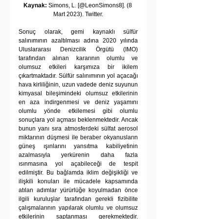
Kaynak:
 Simons, L. [@LeonSimons8]. (8 
Mart 2023). Twitter.
Sonuç olarak, gemi kaynaklı sülfür 
salınımının azaltılması adına 2020 yılında 
Uluslararası Denizcilik Örgütü (IMO) 
tarafından alınan kararının olumlu ve 
olumsuz etkileri karşımıza bir ikilem 
çıkartmaktadır. Sülfür salınımının yol açacağı 
hava kirliliğinin, uzun vadede deniz suyunun 
kimyasal bileşimindeki olumsuz etkilerinin 
en aza indirgenmesi ve deniz yaşamını 
olumlu yönde etkilemesi gibi olumlu 
sonuçlara yol açması beklenmektedir. Ancak 
bunun yanı sıra atmosferdeki sülfat aerosol 
miktarının düşmesi ile beraber okyanusların 
güneş ışınlarını yansıtma kabiliyetinin 
azalmasıyla yerkürenin daha fazla 
ısınmasına yol açabileceği de tespit 
edilmiştir. Bu bağlamda iklim değişikliği ve 
ilişkili konuları ile mücadele kapsamında 
atılan adımlar yürürlüğe koyulmadan önce 
ilgili kuruluşlar tarafından gerekli fizibilite 
çalışmalarının yapılarak olumlu ve olumsuz 
etkilerinin saptanması gerekmektedir. 