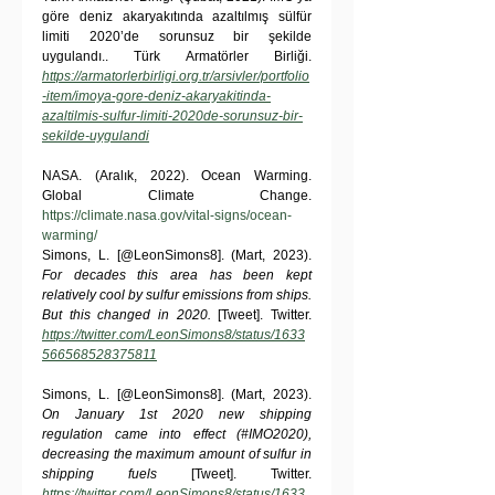
göre deniz akaryakıtında azaltılmış sülfür 
limiti 2020’de sorunsuz bir şekilde 
uygulandı.. Türk Armatörler Birliği. 
https://armatorlerbirligi.org.tr/arsivler/portfolio
-item/imoya-gore-deniz-akaryakitinda-
azaltilmis-sulfur-limiti-2020de-sorunsuz-bir-
sekilde-uygulandi
NASA. (Aralık, 2022). Ocean Warming. 
Global Climate Change. 
https://climate.nasa.gov/vital-signs/ocean-
warming/
Simons, L. [@LeonSimons8]. (Mart, 2023). 
For decades this area has been kept 
relatively cool by sulfur emissions from ships. 
But this changed in 2020.
 [Tweet]. Twitter. 
https://twitter.com/LeonSimons8/status/1633
566568528375811
Simons, L. [@LeonSimons8]. (Mart, 2023). 
On January 1st 2020 new shipping 
regulation came into effect (#IMO2020), 
decreasing the maximum amount of sulfur in 
shipping fuels 
[Tweet]. Twitter. 
https://twitter.com/LeonSimons8/status/1633