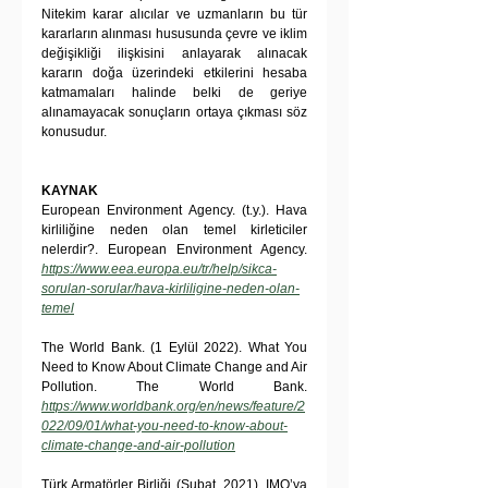
Nitekim karar alıcılar ve uzmanların bu tür 
kararların alınması hususunda çevre ve iklim 
değişikliği ilişkisini anlayarak alınacak 
kararın doğa üzerindeki etkilerini hesaba 
katmamaları halinde belki de geriye 
alınamayacak sonuçların ortaya çıkması söz 
konusudur.
KAYNAK
European Environment Agency. (t.y.). Hava 
kirliliğine neden olan temel kirleticiler 
nelerdir?. European Environment Agency. 
https://www.eea.europa.eu/tr/help/sikca-
sorulan-sorular/hava-kirliligine-neden-olan-
temel
The World Bank. (1 Eylül 2022). What You 
Need to Know About Climate Change and Air 
Pollution. The World Bank. 
https://www.worldbank.org/en/news/feature/2
022/09/01/what-you-need-to-know-about-
climate-change-and-air-pollution
Türk Armatörler Birliği (Şubat, 2021). IMO’ya 