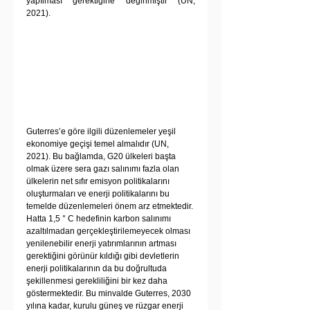
yapılması gerektiğine değinmiştir (UN, 
2021).
Guterres’e göre ilgili düzenlemeler yeşil 
ekonomiye geçişi temel almalıdır (UN, 
2021). Bu bağlamda, G20 ülkeleri başta 
olmak üzere sera gazı salınımı fazla olan 
ülkelerin net sıfır emisyon politikalarını 
oluşturmaları ve enerji politikalarını bu 
temelde düzenlemeleri önem arz etmektedir. 
Hatta 1,5 ° C hedefinin karbon salınımı 
azaltılmadan gerçekleştirilemeyecek olması 
yenilenebilir enerji yatırımlarının artması 
gerektiğini görünür kıldığı gibi devletlerin 
enerji politikalarının da bu doğrultuda 
şekillenmesi gerekliliğini bir kez daha 
göstermektedir. Bu minvalde Guterres, 2030 
yılına kadar, kurulu güneş ve rüzgar enerji 