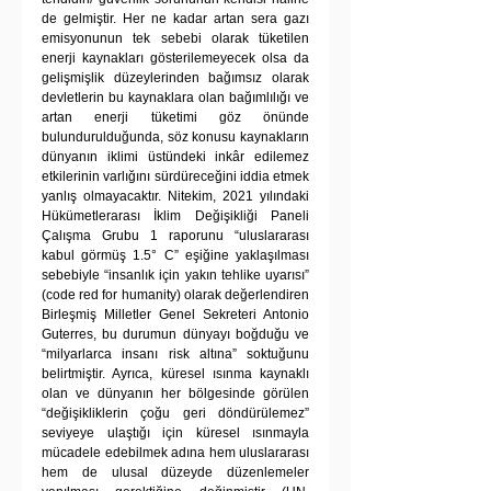
de gelmiştir. Her ne kadar artan sera gazı 
emisyonunun tek sebebi olarak tüketilen 
enerji kaynakları gösterilemeyecek olsa da 
gelişmişlik düzeylerinden bağımsız olarak 
devletlerin bu kaynaklara olan bağımlılığı ve 
artan enerji tüketimi göz önünde 
bulundurulduğunda, söz konusu kaynakların 
dünyanın iklimi üstündeki inkâr edilemez 
etkilerinin varlığını sürdüreceğini iddia etmek 
yanlış olmayacaktır. Nitekim, 2021 yılındaki 
Hükümetlerarası İklim Değişikliği Paneli 
Çalışma Grubu 1 raporunu “uluslararası 
kabul görmüş 1.5° C” eşiğine yaklaşılması 
sebebiyle “insanlık için yakın tehlike uyarısı” 
(code red for humanity) olarak değerlendiren 
Birleşmiş Milletler Genel Sekreteri Antonio 
Guterres, bu durumun dünyayı boğduğu ve 
“milyarlarca insanı risk altına” soktuğunu 
belirtmiştir. Ayrıca, küresel ısınma kaynaklı 
olan ve dünyanın her bölgesinde görülen 
“değişikliklerin çoğu geri döndürülemez” 
seviyeye ulaştığı için küresel ısınmayla 
mücadele edebilmek adına hem uluslararası 
hem de ulusal düzeyde düzenlemeler 