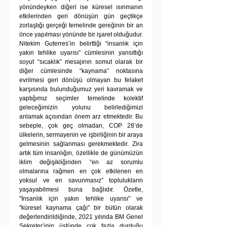
yönündeyken diğeri ise küresel ısınmanın 
etkilerinden geri dönüşün gün geçtikçe 
zorlaştığı gerçeği temelinde gereğinin bir an 
önce yapılması yönünde bir işaret olduğudur. 
Nitekim Guterres’in belirttiği “insanlık için 
yakın tehlike uyarısı” cümlesinin yansıttığı 
soyut “sıcaklık” mesajının somut olarak bir 
diğer cümlesinde “kaynama” noktasına 
evrilmesi geri dönüşü olmayan bu felaket 
karşısında bulunduğumuz yeri kavramak ve 
yaptığımız seçimler temelinde kolektif 
geleceğimizin yolunu belirlediğimizi 
anlamak açısından önem arz etmektedir. Bu 
sebeple, çok geç olmadan, COP 28’de 
ülkelerin, sermayenin ve işbirliğinin bir araya 
gelmesinin sağlanması gerekmektedir. Zira 
artık tüm insanlığın, özellikle de günümüzün 
iklim değişikliğinden “en az sorumlu 
olmalarına rağmen en çok etkilenen en 
yoksul ve en savunmasız” toplulukların 
yaşayabilmesi buna bağlıdır. Özetle, 
"İnsanlık için yakın tehlike uyarısı" ve 
"küresel kaynama çağı" bir bütün olarak 
değerlendirildiğinde, 2021 yılında BM Genel 
Sekreter’inin üstünde çok fazla durduğu 