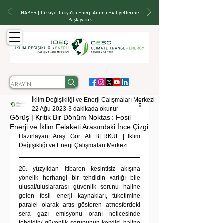
HABER | Türkiye, Libya'da Enerji Arama Faaliyetlerine
Başlayacak
İklim Değişikliği ve Enerji Çalışmaları Merkezi
22 Ağu 2023
3 dakikada okunur
Görüş | Kritik Bir Dönüm Noktası: Fosil
Enerji ve İklim Felaketi Arasındaki İnce Çizgi
Hazırlayan: Araş. Gör. Ali BERKUL | İklim 
Değişikliği ve Enerji Çalışmaları Merkezi
20. yüzyıldan itibaren kesintisiz akışına 
yönelik herhangi bir tehdidin varlığı bile 
ulusal/uluslararası güvenlik sorunu haline 
gelen fosil enerji kaynakları, tüketimine 
paralel olarak artış gösteren atmosferdeki 
sera gazı emisyonu oranı neticesinde 
tehdidin/ güvenlik sorununun kendisi haline 