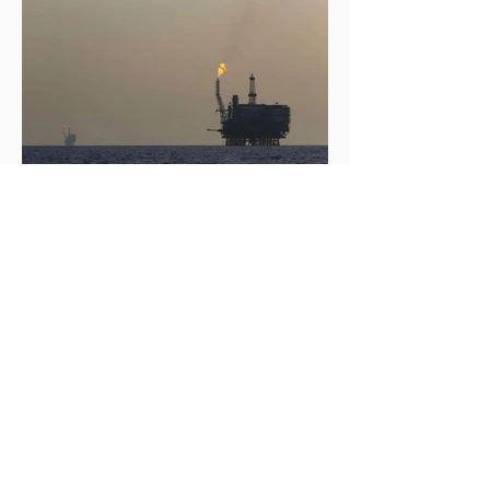
İklim Değişikliği ve Enerji Çalışmaları Merkezi
13 Ağu 2025
2 dakikada okunur
Türkiye, Libya’da Enerji Arama
Faaliyetlerine Başlayacak
T.C. Enerji ve Tabii Kaynaklar Bakanı Alparslan
Bayraktar’ın duyurduğu Libya karasularında sismik
araştırma planı, Ankara’nın enerji politikası kadar
Akdeniz’deki stratejik dengeler açısından da dikkat
çekiyor.