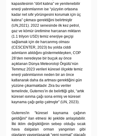
kapasitesinin “dört katına” ve yenilenebilir 
enerji yatırımlarının ise “yüzyılın ortasına 
kadar net sıfır yörüngesini korumak için üç 
katına” çıkması gerektiğini belirtmiştir 
(UN,2021). 2022 senesinde ilk kez petrol, 
gaz ve kömür üretimine harcanan miktarın 
(1.1 trilyon USD) temiz enerjiye geçişi 
sağlamak için de harcanmış olması 
(CESCENTER, 2023) bu yolda ciddi 
adımların atıldığını göstermekteyken, COP 
28’den neredeyse bir buçuk ay önce 
açıklanan Dünya Meteoroloji Örgütü’nün 
Temmuz 2023 verileri küresel ölçekte temiz 
enerji yatırımlarının neden bir an önce 
katlanarak daha da artması gerektiğini gün 
yüzüne çıkarmaktadır. Zira bu veriler 
temelinde, Guterres’in de belirttiği gibi, “artık 
küresel ısınma çağı sona ermiş ve küresel 
kaynama çağı gelip çatmıştır” (UN, 2023).  
Guterres'in "küresel kaynama çağının 
geldiğini" ilan etmesi iki şekilde anlaşılabilir. 
İlki iklim değişikliğinin sebep olduğu sıcak 
hava dalgaları orman yangınları gibi 
olayların yaygınlaşarak “yeni normal” olacağı 