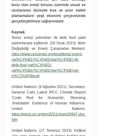
konu olan enerji konusu üzerinde ulusal ve 
uluslararası düzeyde kısa ve uzun vadeli 
planlamaların yeşil ekonomi çerçevesinde 
gerçekleştirilmesi sağlanmalıdır. 
Kaynak
Temiz enerji yatırımları ilk defa fosil yakıt 
yatırımlarıyla eşitlendi. (28 Ocak 2023). İklim 
Değişikliği ve Enerji Çalışmaları Merkezi. 
https://www.cescenter.org/post/temiz-enerji-
yat%C4%B1r%C4%B1mlar%C4%B1-ilk-
defa-fosil-yak%C4%B1t-
yat%C4%B1r%C4%B1mlar%C4%B1yla-
e%C5%9Fitlendi
United Nations. (9 Ağustos 2021). Secretary-
General Calls Latest IPCC Climate Report 
‘Code Red for Humanity’, Stressing 
‘Irrefutable’ Evidence of Human Influence. 
United Nations. 
https://press.un.org/en/2021/sgsm20847.doc.
htm
United Nations. (27 Temmuz 2023). Hottest 
July ever signals ‘era of global boiling has 