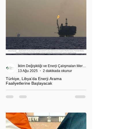
İklim Değişikliği ve Enerji Çalışmaları Merkezi
13 Ağu 2025
2 dakikada okunur
Türkiye, Libya’da Enerji Arama
Faaliyetlerine Başlayacak
T.C. Enerji ve Tabii Kaynaklar Bakanı Alparslan
Bayraktar’ın duyurduğu Libya karasularında sismik
araştırma planı, Ankara’nın enerji politikası kadar
Akdeniz’deki stratejik dengeler açısından da dikkat
çekiyor.