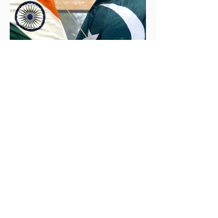
İklim Değişikliği ve Enerji Çalışmaları Merkezi
30 May 2025
2 dakikada okunur
İndus Nehri'nde Yükselen Tehdit: Hindistan-
Pakistan Su Krizi
Hindistan'ın İndus Nehri üzerindeki su akışını
kesme kararı, nükleer güç sahibi iki komşu ülke
arasındaki tansiyonu tehlikeli biçimde tırmandırdı.
1960 tarihli İndus Suları Anlaşması’nı askıya alan
Yeni Delhi yönetimi, Pakistan’ın tarımını, içme suyu
teminini ve enerji güvenliğini tehdit ediyor.
Uzmanlar, suyun çatışma değil, işbirliği aracı olması
gerektiğini vurgularken, krizin bölgesel barışı ve
çevresel güvenliği tehdit ettiğine dikkat çekiyor.