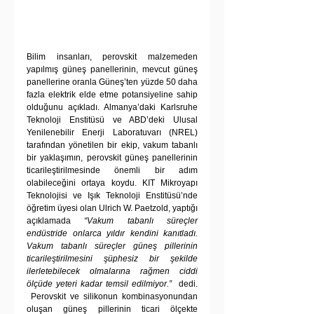
Bilim insanları, perovskit malzemeden 
yapılmış güneş panellerinin, mevcut güneş 
panellerine oranla Güneş’ten yüzde 50 daha 
fazla elektrik elde etme potansiyeline sahip 
olduğunu açıkladı. Almanya’daki Karlsruhe 
Teknoloji Enstitüsü ve ABD’deki Ulusal 
Yenilenebilir Enerji Laboratuvarı (NREL) 
tarafından yönetilen bir ekip, vakum tabanlı 
bir yaklaşımın, perovskit güneş panellerinin 
ticarileştirilmesinde önemli bir adım 
olabileceğini ortaya koydu. KIT Mikroyapı 
Teknolojisi ve Işık Teknoloji Enstitüsü’nde 
öğretim üyesi olan Ulrich W. Paetzold, yaptığı 
açıklamada 
“Vakum tabanlı süreçler 
endüstride onlarca yıldır kendini kanıtladı. 
Vakum tabanlı süreçler güneş pillerinin 
ticarileştirilmesini şüphesiz bir şekilde 
ilerletebilecek olmalarına rağmen ciddi 
ölçüde yeteri kadar temsil edilmiyor.”
  dedi. 
 Perovskit ve silikonun kombinasyonundan 
oluşan güneş pillerinin ticari ölçekte 