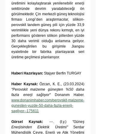
üretimini kolaylaştırarak yenilenebilir enerji 
sektöründe devrim yaratabileceği ön 
görülmektedir. Çin merkezli güneş teknolojisi 
firması Longi’den araştırmacılar, silikon-
perovskit tandem güneş pili için yüzde 33,9 
verimlilikle yeni dünya rekoru kırmıştı, en iyi 
performans gösteren silikon pillerden yüzde 
30 daha verimli olduğu anlamına geliyor. 
Gerçekleştirilen bu girişimle Jiangsu 
eyaletinde bir fabrika planlayarak seri 
üretime geçilmesi planlanıyor.
Haberi Hazırlayan:
 Stajyer Berfin TURGAY
Haber Kaynak: 
Özcan, K. E., (23.03.2024) 
"Perovskit malzeme güneşten %50 daha 
fazla enerji sağlıyor"
 Donanım Haber. 
www.donanimhaber.com/perovskit-malzeme-
gunesten-yuzde-50-daha-fazla-enerji-
sagliyor--175611
Görsel Kaynak:
 ---. (t.y.) 
"Güneş 
Enerjisinden Elektrik Üretimi"
 Serdar 
Mühendislik Çevre, Enerji ve Atık Yönetimi 