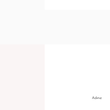
Türkiye, Libya’da Enerji Aram
Faaliyetlerine Başlayacak
Adınız