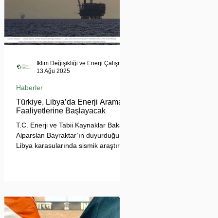
İklim Değişikliği ve Enerji Çalışmaları Merkezi
13 Ağu 2025
Haberler
Türkiye, Libya’da Enerji Arama
Faaliyetlerine Başlayacak
T.C. Enerji ve Tabii Kaynaklar Bakanı
Alparslan Bayraktar’ın duyurduğu
Libya karasularında sismik araştırma
planı, Ankara’nın enerji politikası
kadar Akdeniz’deki stratejik dengeler
açısından da dikkat çekiyor.