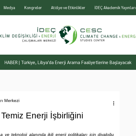
Medya
Kongreler
Atölye ve Etkinlikler
İDEÇ Akademik Yayınları
HABER | Türkiye, Libya'da Enerji Arama Faaliyetlerine Başlayacak
arı Merkezi
miz Enerji İşbirliğini
e teknoloji alanında ikili enerji politikaları için diyaloğu 