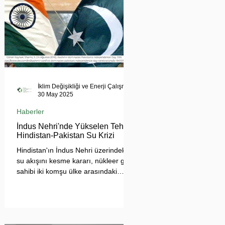
İklim Değişikliği ve Enerji Çalışmaları Merkezi
30 May 2025
Haberler
İndus Nehri'nde Yükselen Tehdit:
Hindistan-Pakistan Su Krizi
Hindistan'ın İndus Nehri üzerindeki
su akışını kesme kararı, nükleer güç
sahibi iki komşu ülke arasındaki
tansiyonu tehlikeli biçimde
tırmandırdı. 1960 tarihli İndus Suları
Anlaşması’nı askıya alan Yeni Delhi
yönetimi, Pakistan’ın tarımını, içme
suyu teminini ve enerji güvenliğini