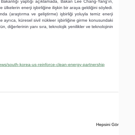
 Bakanlığı yaptığı açıklamada, Bakan Lee Chang-Yang'ın, 
kelerin enerji işbirliğine ilişkin bir araya geldiğini söyledi.  
nda (araştırma ve geliştirme) işbirliği yoluyla temiz enerji 
ke ayrıca, küresel sivil nükleer işbirliğine girme konusundaki 
rün, diğerlerinin yanı sıra, teknolojik yenilikler ve teknolojinin 
news/south-korea-us-reinforce-clean-energy-partnership
Hepsini Gör