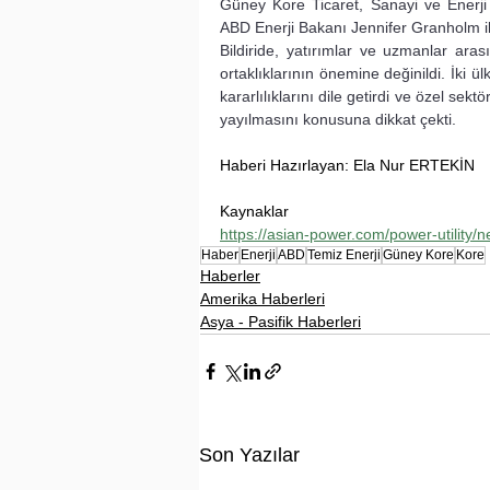
Güney Kore Ticaret, Sanayi ve Enerji
ABD Enerji Bakanı Jennifer Granholm ile ül
Bildiride, yatırımlar ve uzmanlar arası
ortaklıklarının önemine değinildi. İki ül
kararlılıklarını dile getirdi ve özel sektö
yayılmasını konusuna dikkat çekti.
Haberi Hazırlayan: Ela Nur ERTEKİN
Kaynaklar
https://asian-power.com/power-utility/
Haber
Enerji
ABD
Temiz Enerji
Güney Kore
Kore
Haberler
Amerika Haberleri
Asya - Pasifik Haberleri
Son Yazılar