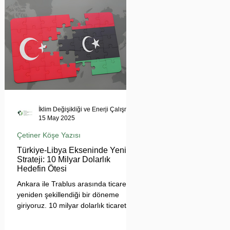
tehdit ediyor. Uzmanlar, suyun
çatışma değil, işbirliği aracı olması
gerektiğini vurgularken, krizin
bölgesel barışı ve çevresel güvenliği
tehdit ettiğine dikkat çekiyor.
İklim Değişikliği ve Enerji Çalışmaları Merkezi
15 May 2025
Çetiner Köşe Yazısı
Türkiye-Libya Ekseninde Yeni
Strateji: 10 Milyar Dolarlık
Hedefin Ötesi
Ankara ile Trablus arasında ticaretin
yeniden şekillendiği bir döneme
giriyoruz. 10 milyar dolarlık ticaret
hedefi, sadece sayısal bir eşik değil;
Türkiye'nin Afrika açılımında yeni bir