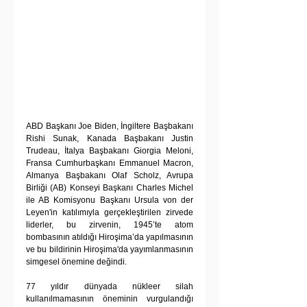
ABD Başkanı Joe Biden, İngiltere Başbakanı 
Rishi Sunak, Kanada Başbakanı Justin 
Trudeau, İtalya Başbakanı Giorgia Meloni, 
Fransa Cumhurbaşkanı Emmanuel Macron, 
Almanya Başbakanı Olaf Scholz, Avrupa 
Birliği (AB) Konseyi Başkanı Charles Michel 
ile AB Komisyonu Başkanı Ursula von der 
Leyen'in katılımıyla gerçekleştirilen zirvede 
liderler, bu zirvenin, 1945’te atom 
bombasının atıldığı Hiroşima’da yapılmasının 
ve bu bildirinin Hiroşima'da yayımlanmasının 
simgesel önemine değindi.
77 yıldır dünyada nükleer silah 
kullanılmamasının öneminin vurgulandığı 