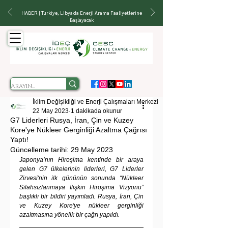
HABER | Türkiye, Libya'da Enerji Arama Faaliyetlerine
Başlayacak
İklim Değişikliği ve Enerji Çalışmaları Merkezi
22 May 2023
1 dakikada okunur
G7 Liderleri Rusya, İran, Çin ve Kuzey
Kore'ye Nükleer Gerginliği Azaltma Çağrısı
Yaptı!
Güncelleme tarihi:
29 May 2023
Japonya’nın Hiroşima kentinde bir araya 
gelen G7 ülkelerinin liderleri, G7 Liderler 
Zirvesi'nin ilk gününün sonunda “Nükleer 
Silahsızlanmaya İlişkin Hiroşima Vizyonu” 
başlıklı bir bildiri yayımladı. Rusya, İran, Çin 
ve Kuzey Kore'ye nükleer gerginliği 
azaltmasına yönelik bir çağrı yapıldı.