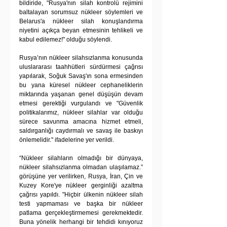
bildiride, "Rusya'nın silah kontrolü rejimini 
baltalayan sorumsuz nükleer söylemleri ve 
Belarus'a nükleer silah konuşlandırma 
niyetini açıkça beyan etmesinin tehlikeli ve 
kabul edilemez!" olduğu söylendi.
Rusya’nın nükleer silahsızlanma konusunda 
uluslararası taahhütleri sürdürmesi çağrısı 
yapılarak, Soğuk Savaş'ın sona ermesinden 
bu yana küresel nükleer cephaneliklerin 
miktarında yaşanan genel düşüşün devam 
etmesi gerektiği vurgulandı ve "Güvenlik 
politikalarımız, nükleer silahlar var olduğu 
sürece savunma amacına hizmet etmeli, 
saldırganlığı caydırmalı ve savaş ile baskıyı 
önlemelidir." ifadelerine yer verildi.
“Nükleer silahların olmadığı bir dünyaya, 
nükleer silahsızlanma olmadan ulaşılamaz.” 
görüşüne yer verilirken, Rusya, İran, Çin ve 
Kuzey Kore'ye nükleer gerginliği azaltma 
çağrısı yapıldı. "Hiçbir ülkenin nükleer silah 
testi yapmaması ve başka bir nükleer 
patlama gerçekleştirmemesi gerekmektedir. 
Buna yönelik herhangi bir tehdidi kınıyoruz 