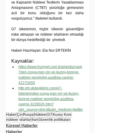
ve Kapsamlı Nükleer Testlerin Yasaklanması 
Anlaşmasının (CTBT) yürürlüğe girmesinin 
acil bir konu olduğunu bir kez daha 
vurguluyoruz.” ifadeleri kullandı.
G7 ülkelerinin, hiçbir ülkenin güvenliğini 
riske atmayan ve nükleer silahların olmadığı 
bir dünya hedeflediği de  yineledi.
Haberi Hazırlayan: Ela Nur ERTEKİN
Kaynaklar:
https://www.hurriyet.com.tr/amp/dunya/g
7den-rusya-iran-cin-ve-kuzey-koreye-
nukleer-gerginligi-azaltma-cagrisi-
42270450
http://m.detaykibris.com/g7-
liderlerinden-rusya-iran-cin-ve-kuzey-
koreye-nukleer-gerginligi-azaltma-
cagrisi-322802h.htm?
utm_source=dlvr.it&utm_medium=twitter
Haber
Çin
Rusya
Nükleer
G7
Kuzey Kore
nükleer silahlar
İran
Güvenlik politikaları
Küresel Haberler
Haberler