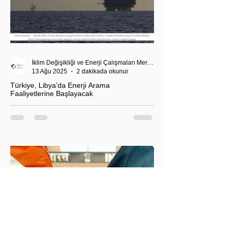
İklim Değişikliği ve Enerji Çalışmaları Merkezi
13 Ağu 2025
2 dakikada okunur
Türkiye, Libya’da Enerji Arama
Faaliyetlerine Başlayacak
T.C. Enerji ve Tabii Kaynaklar Bakanı Alparslan
Bayraktar’ın duyurduğu Libya karasularında sismik
araştırma planı, Ankara’nın enerji politikası kadar
Akdeniz’deki stratejik dengeler açısından da dikkat
çekiyor.