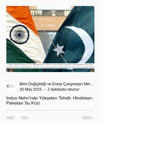
çekiyor.
İklim Değişikliği ve Enerji Çalışmaları Merkezi
30 May 2025
2 dakikada okunur
İndus Nehri'nde Yükselen Tehdit: Hindistan-
Pakistan Su Krizi
Hindistan'ın İndus Nehri üzerindeki su akışını
kesme kararı, nükleer güç sahibi iki komşu ülke
arasındaki tansiyonu tehlikeli biçimde tırmandırdı.
1960 tarihli İndus Suları Anlaşması’nı askıya alan
Yeni Delhi yönetimi, Pakistan’ın tarımını, içme suyu
teminini ve enerji güvenliğini tehdit ediyor.