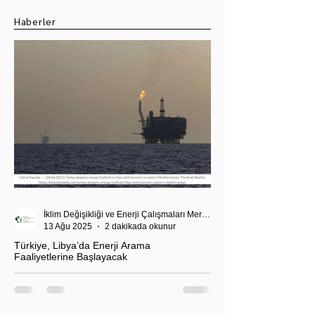
Haberler
İklim Değişikliği ve Enerji Çalışmaları Merkezi
13 Ağu 2025
2 dakikada okunur
Türkiye, Libya’da Enerji Arama
Faaliyetlerine Başlayacak
T.C. Enerji ve Tabii Kaynaklar Bakanı Alparslan
Bayraktar’ın duyurduğu Libya karasularında sismik
araştırma planı, Ankara’nın enerji politikası kadar
Akdeniz’deki stratejik dengeler açısından da dikkat