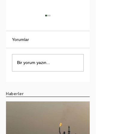
Yorumlar
İnfografik: En Sıcak
İnfografik: Akkuyu
Yıl: 2024!
Nükleer Santrali
Bir yorum yazın...
Haberler