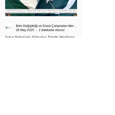
İklim Değişikliği ve Enerji Çalışmaları Merkezi
30 May 2025
2 dakikada okunur
İndus Nehri'nde Yükselen Tehdit: Hindistan-
Pakistan Su Krizi
Hindistan'ın İndus Nehri üzerindeki su akışını
kesme kararı, nükleer güç sahibi iki komşu ülke
arasındaki tansiyonu tehlikeli biçimde tırmandırdı.
1960 tarihli İndus Suları Anlaşması’nı askıya alan
Yeni Delhi yönetimi, Pakistan’ın tarımını, içme suyu
teminini ve enerji güvenliğini tehdit ediyor.
Uzmanlar, suyun çatışma değil, işbirliği aracı olması
gerektiğini vurgularken, krizin bölgesel barışı ve
çevresel güvenliği tehdit ettiğine dikkat çekiyor.