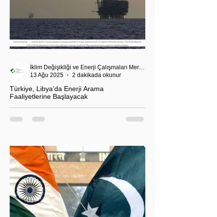
İklim Değişikliği ve Enerji Çalışmaları Merkezi
13 Ağu 2025
2 dakikada okunur
Türkiye, Libya’da Enerji Arama
Faaliyetlerine Başlayacak
T.C. Enerji ve Tabii Kaynaklar Bakanı Alparslan
Bayraktar’ın duyurduğu Libya karasularında sismik
araştırma planı, Ankara’nın enerji politikası kadar
Akdeniz’deki stratejik dengeler açısından da dikkat
çekiyor.