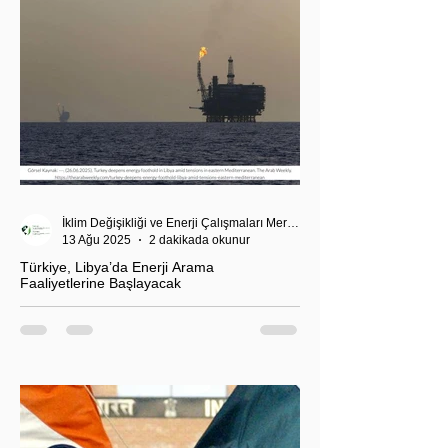
İklim Değişikliği ve Enerji Çalışmaları Merkezi
13 Ağu 2025
2 dakikada okunur
Türkiye, Libya’da Enerji Arama
Faaliyetlerine Başlayacak
T.C. Enerji ve Tabii Kaynaklar Bakanı Alparslan
Bayraktar’ın duyurduğu Libya karasularında sismik
araştırma planı, Ankara’nın enerji politikası kadar
Akdeniz’deki stratejik dengeler açısından da dikkat
çekiyor.