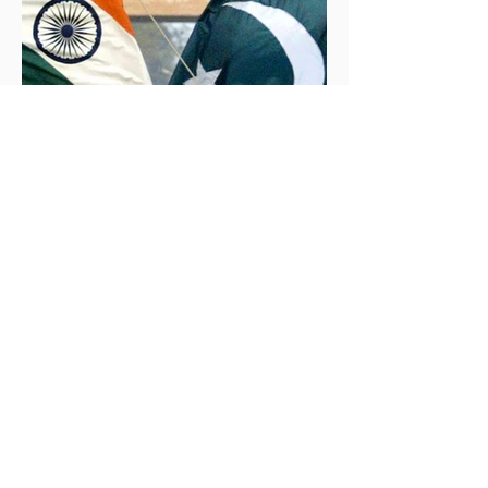
İklim Değişikliği ve Enerji Çalışmaları Merkezi
30 May 2025
2 dakikada okunur
İndus Nehri'nde Yükselen Tehdit: Hindistan-
Pakistan Su Krizi
Hindistan'ın İndus Nehri üzerindeki su akışını
kesme kararı, nükleer güç sahibi iki komşu ülke
arasındaki tansiyonu tehlikeli biçimde tırmandırdı.
1960 tarihli İndus Suları Anlaşması’nı askıya alan
Yeni Delhi yönetimi, Pakistan’ın tarımını, içme suyu
teminini ve enerji güvenliğini tehdit ediyor.
Uzmanlar, suyun çatışma değil, işbirliği aracı olması
gerektiğini vurgularken, krizin bölgesel barışı ve
çevresel güvenliği tehdit ettiğine dikkat çekiyor.