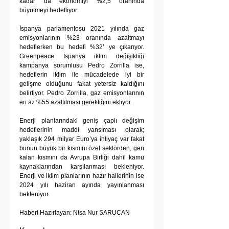
kadar da ekonomiyi %2,5 oranında 
büyütmeyi hedefliyor.
İspanya parlamentosu 2021 yılında gaz 
emisyonlarının %23 oranında azaltmayı 
hedeflerken bu hedefi %32’ ye çıkarıyor. 
Greenpeace İspanya iklim değişikliği 
kampanya sorumlusu Pedro Zorrilla ise, 
hedeflerin iklim ile mücadelede iyi bir 
gelişme olduğunu fakat yetersiz kaldığını 
belirtiyor. Pedro Zorrilla, gaz emisyonlarının 
en az %55 azaltılması gerektiğini ekliyor.	
Enerji planlarındaki geniş çaplı değişim 
hedeflerinin maddi yansıması olarak; 
yaklaşık 294 milyar Euro’ya ihtiyaç var fakat 
bunun büyük bir kısmını özel sektörden, geri 
kalan kısmını da Avrupa Birliği dahil kamu 
kaynaklarından karşılanması bekleniyor. 
Enerji ve iklim planlarının hazır hallerinin ise 
2024 yılı haziran ayında yayınlanması 
bekleniyor.
Haberi Hazırlayan: Nisa Nur SARUCAN