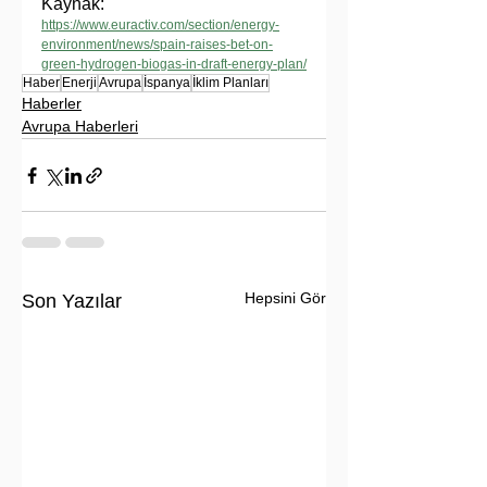
Kaynak: 
https://www.euractiv.com/section/energy-
environment/news/spain-raises-bet-on-
green-hydrogen-biogas-in-draft-energy-plan/
Haber
Enerji
Avrupa
İspanya
İklim Planları
Haberler
Avrupa Haberleri
Hepsini Gör
Son Yazılar