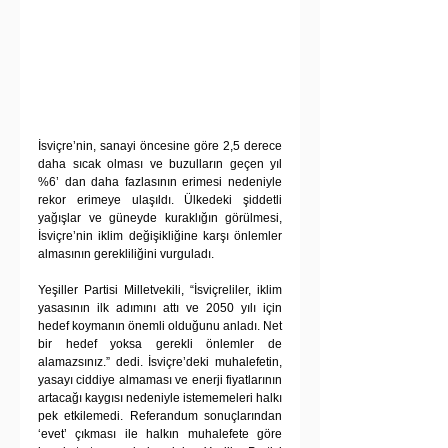
İsviçre’nin, sanayi öncesine göre 2,5 derece 
daha sıcak olması ve buzulların geçen yıl 
%6’ dan daha fazlasının erimesi nedeniyle 
rekor erimeye ulaşıldı. Ülkedeki şiddetli 
yağışlar ve güneyde kuraklığın görülmesi, 
İsviçre’nin iklim değişikliğine karşı önlemler 
almasının gerekliliğini vurguladı.
Yeşiller Partisi Milletvekili, “İsviçreliler, iklim 
yasasının ilk adımını attı ve 2050 yılı için 
hedef koymanın önemli olduğunu anladı. Net 
bir hedef yoksa gerekli önlemler de 
alamazsınız.” dedi. İsviçre’deki muhalefetin, 
yasayı ciddiye almaması ve enerji fiyatlarının 
artacağı kaygısı nedeniyle istememeleri halkı 
pek etkilemedi. Referandum sonuçlarından 
‘evet’ çıkması ile halkın muhalefete göre 