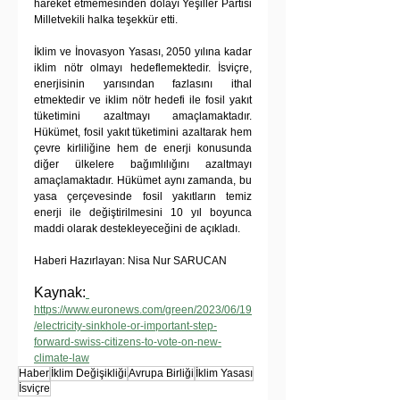
hareket etmemesinden dolayı Yeşiller Partisi 
Milletvekili halka teşekkür etti.
İklim ve İnovasyon Yasası, 2050 yılına kadar 
iklim nötr olmayı hedeflemektedir. İsviçre, 
enerjisinin yarısından fazlasını ithal 
etmektedir ve iklim nötr hedefi ile fosil yakıt 
tüketimini azaltmayı amaçlamaktadır. 
Hükümet, fosil yakıt tüketimini azaltarak hem 
çevre kirliliğine hem de enerji konusunda 
diğer ülkelere bağımlılığını azaltmayı 
amaçlamaktadır. Hükümet aynı zamanda, bu 
yasa çerçevesinde fosil yakıtların temiz 
enerji ile değiştirilmesini 10 yıl boyunca 
maddi olarak destekleyeceğini de açıkladı.
Haberi Hazırlayan: Nisa Nur SARUCAN
Kaynak:
https://www.euronews.com/green/2023/06/19
/electricity-sinkhole-or-important-step-
forward-swiss-citizens-to-vote-on-new-
climate-law
Haber
İklim Değişikliği
Avrupa Birliği
İklim Yasası
İsviçre