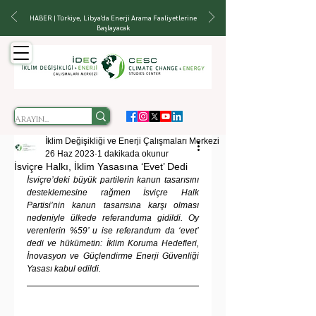
HABER | Türkiye, Libya'da Enerji Arama Faaliyetlerine
Başlayacak
İklim Değişikliği ve Enerji Çalışmaları Merkezi
26 Haz 2023
1 dakikada okunur
İsviçre Halkı, İklim Yasasına ‘Evet’ Dedi
İsviçre’deki büyük partilerin kanun tasarısını 
desteklemesine rağmen İsviçre Halk 
Partisi’nin kanun tasarısına karşı olması 
nedeniyle ülkede referanduma gidildi. Oy 
verenlerin %59’ u ise referandum da ‘evet’ 
dedi ve hükümetin: İklim Koruma Hedefleri, 
İnovasyon ve Güçlendirme Enerji Güvenliği 
Yasası kabul edildi.