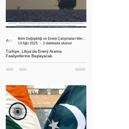
İklim Değişikliği ve Enerji Çalışmaları Merkezi
13 Ağu 2025
2 dakikada okunur
Türkiye, Libya’da Enerji Arama
Faaliyetlerine Başlayacak
T.C. Enerji ve Tabii Kaynaklar Bakanı Alparslan
Bayraktar’ın duyurduğu Libya karasularında sismik
araştırma planı, Ankara’nın enerji politikası kadar
Akdeniz’deki stratejik dengeler açısından da dikkat
çekiyor.