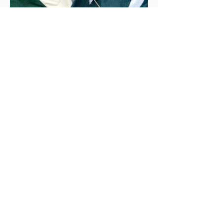
İklim Değişikliği ve Enerji Çalışmaları Merkezi
30 May 2025
2 dakikada okunur
İndus Nehri'nde Yükselen Tehdit: Hindistan-
Pakistan Su Krizi
Hindistan'ın İndus Nehri üzerindeki su akışını
kesme kararı, nükleer güç sahibi iki komşu ülke
arasındaki tansiyonu tehlikeli biçimde tırmandırdı.
1960 tarihli İndus Suları Anlaşması’nı askıya alan
Yeni Delhi yönetimi, Pakistan’ın tarımını, içme suyu
teminini ve enerji güvenliğini tehdit ediyor.
Uzmanlar, suyun çatışma değil, işbirliği aracı olması
gerektiğini vurgularken, krizin bölgesel barışı ve
çevresel güvenliği tehdit ettiğine dikkat çekiyor.