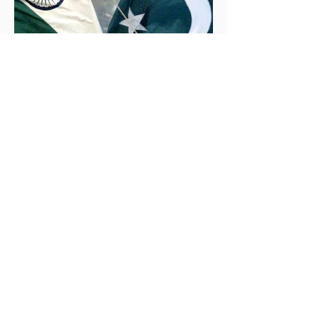
İklim Değişikliği ve Enerji Çalışmaları Merkezi
30 May 2025
2 dakikada okunur
İndus Nehri'nde Yükselen Tehdit: Hindistan-
Pakistan Su Krizi
Hindistan'ın İndus Nehri üzerindeki su akışını
kesme kararı, nükleer güç sahibi iki komşu ülke
arasındaki tansiyonu tehlikeli biçimde tırmandırdı.
1960 tarihli İndus Suları Anlaşması’nı askıya alan
Yeni Delhi yönetimi, Pakistan’ın tarımını, içme suyu
teminini ve enerji güvenliğini tehdit ediyor.
Uzmanlar, suyun çatışma değil, işbirliği aracı olması
gerektiğini vurgularken, krizin bölgesel barışı ve
çevresel güvenliği tehdit ettiğine dikkat çekiyor.