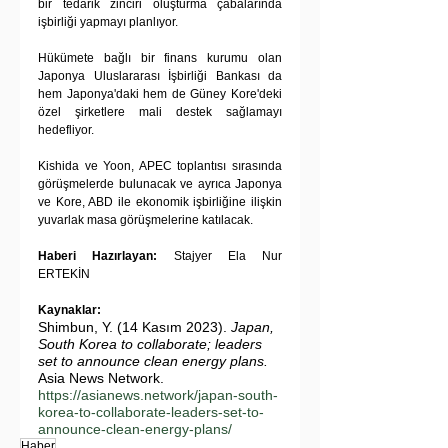
bir tedarik zinciri oluşturma çabalarında 
işbirliği yapmayı planlıyor.
Hükümete bağlı bir finans kurumu olan 
Japonya Uluslararası İşbirliği Bankası da 
hem Japonya'daki hem de Güney Kore'deki 
özel şirketlere mali destek sağlamayı 
hedefliyor.
Kishida ve Yoon, APEC toplantısı sırasında 
görüşmelerde bulunacak ve ayrıca Japonya 
ve Kore, ABD ile ekonomik işbirliğine ilişkin 
yuvarlak masa görüşmelerine katılacak.
Haberi Hazırlayan:
 Stajyer Ela Nur 
ERTEKİN
Kaynaklar:
Shimbun, Y. (14 Kasım 2023). 
Japan, 
South Korea to collaborate; leaders 
set to announce clean energy plans.
Asia News Network. 
https://asianews.network/japan-south-
korea-to-collaborate-leaders-set-to-
announce-clean-energy-plans/
Haber