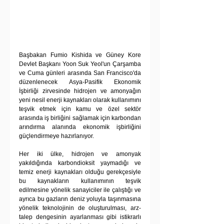
Başbakan Fumio Kishida ve Güney Kore 
Devlet Başkanı Yoon Suk Yeol'un Çarşamba 
ve Cuma günleri arasında San Francisco'da 
düzenlenecek Asya-Pasifik Ekonomik 
İşbirliği zirvesinde hidrojen ve amonyağın 
yeni nesil enerji kaynakları olarak kullanımını 
teşvik etmek için kamu ve özel sektör 
arasında iş birliğini sağlamak için karbondan 
arındırma alanında ekonomik işbirliğini 
güçlendirmeye hazırlanıyor.
Her iki ülke, hidrojen ve amonyak 
yakıldığında karbondioksit yaymadığı ve 
temiz enerji kaynakları olduğu gerekçesiyle 
bu kaynakların kullanımının teşvik 
edilmesine yönelik sanayiciler ile çalıştığı ve 
ayrıca bu gazların deniz yoluyla taşınmasına 
yönelik teknolojinin de oluşturulması, arz-
talep dengesinin ayarlanması gibi istikrarlı 