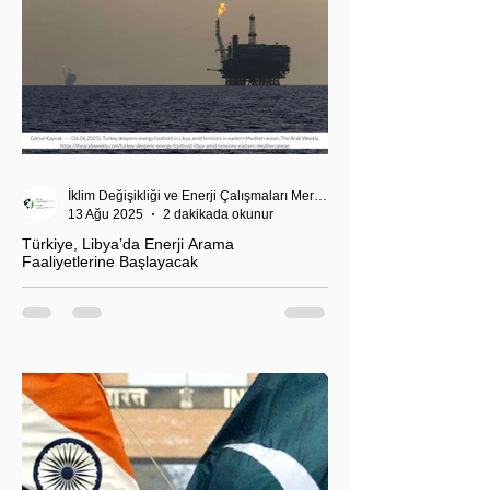
İklim Değişikliği ve Enerji Çalışmaları Merkezi
13 Ağu 2025
2 dakikada okunur
Türkiye, Libya’da Enerji Arama
Faaliyetlerine Başlayacak
T.C. Enerji ve Tabii Kaynaklar Bakanı Alparslan
Bayraktar’ın duyurduğu Libya karasularında sismik
araştırma planı, Ankara’nın enerji politikası kadar
Akdeniz’deki stratejik dengeler açısından da dikkat
çekiyor.