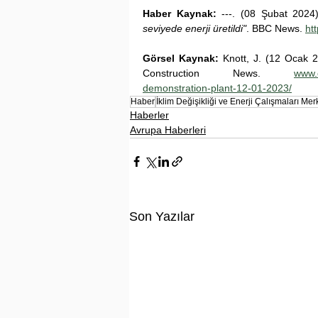
Haber Kaynak: 
---. (08 Şubat 2024
seviyede enerji üretildi"
. BBC News. 
ht
Görsel Kaynak: 
Knott, J. (12 Ocak 2
Construction News. 
www.c
demonstration-plant-12-01-2023/
Haber
İklim Değişikliği ve Enerji Çalışmaları Mer
Haberler
Avrupa Haberleri
Son Yazılar