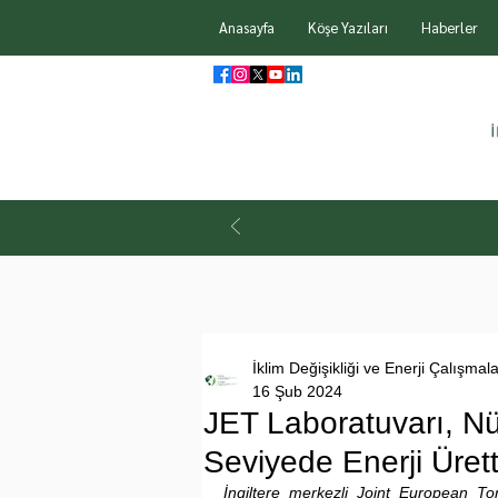
Anasayfa
Köşe Yazıları
Haberler
İklim Değişikliği ve Enerji Çalışmal
16 Şub 2024
JET Laboratuvarı, N
Seviyede Enerji Ürett
İngiltere merkezli Joint European Tor