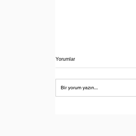
Yorumlar
Bir yorum yazın...
Türkiye, Libya’da Enerji Aram
Faaliyetlerine Başlayacak