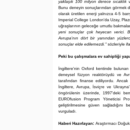
yaklaşık 100 milyon derece sıcaklık v
Bunu deneyin sonuçlarından görmek d
olarak üretilen enerji yalnızca 4-5 ba
Imperial College London'da Uzay, Plaz
uğraşlarının geleceğe umutlu bakmala
yeni sonuçlar çok heyecan verici. Bu
Avrupa'nın dört bir yanından yüzler
sonuçlar elde edilemezdi."
 sözleriyle if
Peki bu çalışmalara ev sahipliği ya
İngiltere'nin Oxford kentinde bulunan
deneysel füzyon reaktörüydü ve Avr
tarafından finanse ediliyordu. Ancak
İngiltere, Avrupa, İsviçre ve Ukrayna
öngörülenin üzerinde, 1997'deki ben
EUROfusion Program Yöneticisi Prof.
geliştirilmesine güven sağladığını beli
vurguladı.
Haberi Hazırlayan:
 Araştırmacı Doğ