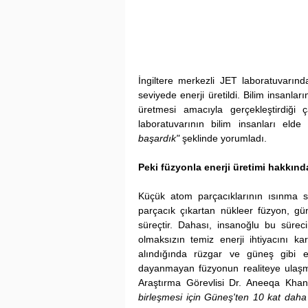
İngiltere merkezli JET laboratuvarın
seviyede enerji üretildi. Bilim insanlar
üretmesi amacıyla gerçekleştirdiği 
laboratuvarının bilim insanları elde e
başardık"
 şeklinde yorumladı.
Peki füzyonla enerji üretimi hakkın
Küçük atom parçacıklarının ısınma s
parçacık çıkartan nükleer füzyon, gün
süreçtir. Dahası, insanoğlu bu sürec
olmaksızın temiz enerji ihtiyacını ka
alındığında rüzgar ve güneş gibi e
dayanmayan füzyonun realiteye ulaşma
Araştırma Görevlisi Dr. Aneeqa Kha
birleşmesi için Güneş'ten 10 kat daha y