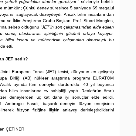
e yeterli yoğunlukta atomlar gerekiyor."
 sözleriyle belirtti. 
e mümkün; Çünkü deney süresince 5 saniyede 69 megajul 
nyoya ısı sağlayacak düzeydeydi. Ancak bilim insanlarından 
ma ve İklim Araştırma Grubu Başkanı Prof. Stuart Mangles, 
rına sebep olduğunu 
"JET'in son çalışmasından elde edilen 
 sonuç uluslararası işbirliğinin gücünü ortaya koyuyor. 
ce bilim insanı ve mühendisin çalışmaları olmasaydı bu 
ade etti.
pan JET nedir?
 Joint European Torus (JET) tesisi, dünyanın en gelişmiş 
upa Birliği (AB) nükleer araştırma programı EURATOM 
 Aralık ayında tüm deneyler durduruldu. 40 yıl boyunca 
'dan bilim insanlarına ev sahipliği yaptı. Reaktörün ömrü 
zer deneylerden üç kat daha iyi sonuçlar elde edildi. 
 Ambrogio Fasoli, başarılı deneyin füzyon enerjisinin 
rterek füzyon fiziğine ilişkin anlayışı derinleştirdiklerini 
ukan ÇETİNER