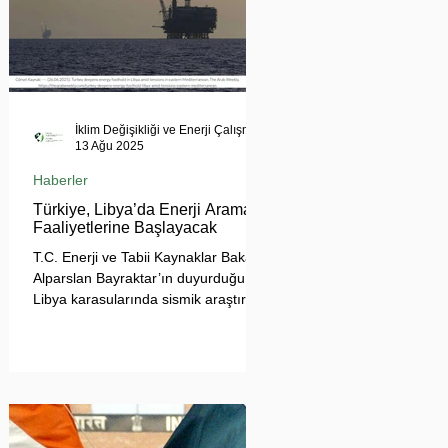
İklim Değişikliği ve Enerji Çalışmaları Merkezi
13 Ağu 2025
Haberler
Türkiye, Libya’da Enerji Arama
Faaliyetlerine Başlayacak
T.C. Enerji ve Tabii Kaynaklar Bakanı
Alparslan Bayraktar’ın duyurduğu
Libya karasularında sismik araştırma
planı, Ankara’nın enerji politikası
kadar Akdeniz’deki stratejik dengeler
açısından da dikkat çekiyor.