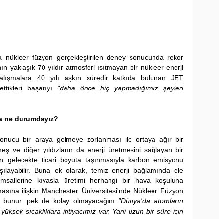
da nükleer füzyon gerçekleştirilen deney sonucunda rekor 
ının yaklaşık 70 yıldır atmosferi ısıtmayan bir nükleer enerji 
çalışmalara 40 yılı aşkın süredir katkıda bulunan JET 
ttikleri başarıyı 
"daha önce hiç yapmadığımız şeyleri 
da ne durumdayız?
onucu bir araya gelmeye zorlanması ile ortaya ağır bir 
eş ve diğer yıldızların da enerji üretmesini sağlayan bir 
in gelecekte ticari boyuta taşınmasıyla karbon emisyonu 
rşılayabilir. Buna ek olarak, temiz enerji bağlamında ele 
msallerine kıyasla üretimi herhangi bir hava koşuluna 
sına ilişkin Manchester Üniversitesi'nde Nükleer Füzyon 
n bunun pek de kolay olmayacağını 
"Dünya'da atomların 
üksek sıcaklıklara ihtiyacımız var. Yani uzun bir süre için 