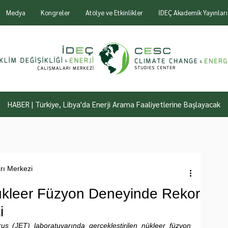
Medya
Kongreler
Atölye ve Etkinlikler
İDEÇ Akademik Yayınları
HABER | Türkiye, Libya'da Enerji Arama Faaliyetlerine Başlayacak
arı Merkezi
ükleer Füzyon Deneyinde Rekor
i
us (JET) laboratuvarında gerçekleştirilen nükleer füzyon 