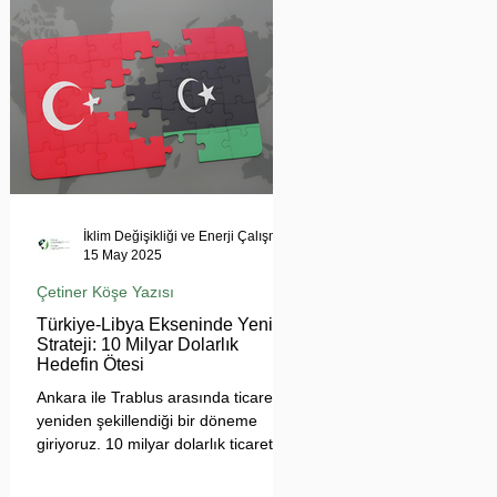
tehdit ediyor. Uzmanlar, suyun
çatışma değil, işbirliği aracı olması
gerektiğini vurgularken, krizin
bölgesel barışı ve çevresel güvenliği
tehdit ettiğine dikkat çekiyor.
İklim Değişikliği ve Enerji Çalışmaları Merkezi
15 May 2025
Çetiner Köşe Yazısı
Türkiye-Libya Ekseninde Yeni
Strateji: 10 Milyar Dolarlık
Hedefin Ötesi
Ankara ile Trablus arasında ticaretin
yeniden şekillendiği bir döneme
giriyoruz. 10 milyar dolarlık ticaret
hedefi, sadece sayısal bir eşik değil;
Türkiye'nin Afrika açılımında yeni bir