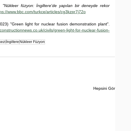
) 
"Nükleer füzyon: İngiltere'de yapılan bir deneyde rekor 
tps://www.bbc.com/turkce/articles/cg3kzpr7j72o
023) "Green light for nuclear fusion demonstration plant". 
onstructionnews.co.uk/civils/green-light-for-nuclear-fusion-
kezi
İngiltere
Nükleer Füzyon
Hepsini Gör