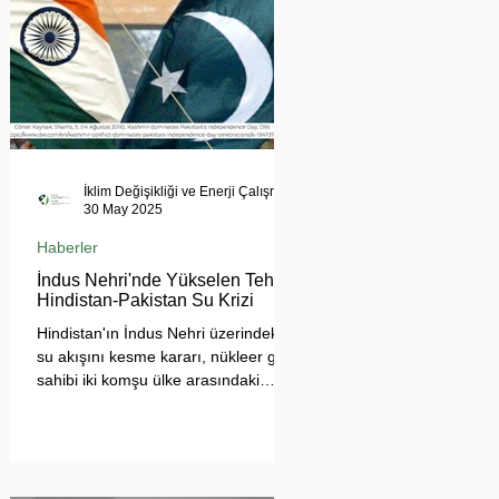
İklim Değişikliği ve Enerji Çalışmaları Merkezi
30 May 2025
Haberler
İndus Nehri'nde Yükselen Tehdit:
Hindistan-Pakistan Su Krizi
Hindistan'ın İndus Nehri üzerindeki
su akışını kesme kararı, nükleer güç
sahibi iki komşu ülke arasındaki
tansiyonu tehlikeli biçimde
tırmandırdı. 1960 tarihli İndus Suları
Anlaşması’nı askıya alan Yeni Delhi
yönetimi, Pakistan’ın tarımını, içme
suyu teminini ve enerji güvenliğini