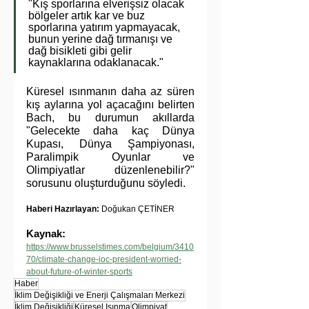
"Kış sporlarına elverişsiz olacak 
bölgeler artık kar ve buz 
sporlarına yatırım yapmayacak, 
bunun yerine dağ tırmanışı ve 
dağ bisikleti gibi gelir 
kaynaklarına odaklanacak."
Küresel ısınmanın daha az süren 
kış aylarına yol açacağını belirten 
Bach, bu durumun akıllarda 
"Gelecekte daha kaç Dünya 
Kupası, Dünya Şampiyonası, 
Paralimpik Oyunlar ve 
Olimpiyatlar düzenlenebilir?" 
sorusunu oluşturduğunu söyledi.
Haberi Hazırlayan:
 Doğukan ÇETİNER
Kaynak:
https://www.brusselstimes.com/belgium/3410
70/climate-change-ioc-president-worried-
about-future-of-winter-sports
Haber
İklim Değişikliği ve Enerji Çalışmaları Merkezi
İklim Değişikliği
Küresel Isınma
Olimpiyat