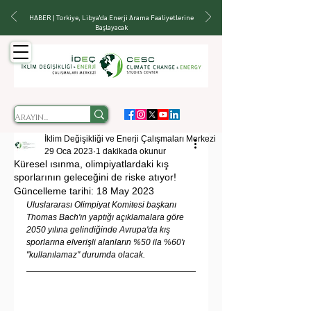
HABER | Türkiye, Libya'da Enerji Arama Faaliyetlerine
Başlayacak
İklim Değişikliği ve Enerji Çalışmaları Merkezi
29 Oca 2023
1 dakikada okunur
Küresel ısınma, olimpiyatlardaki kış
sporlarının geleceğini de riske atıyor!
Güncelleme tarihi:
18 May 2023
Uluslararası Olimpiyat Komitesi başkanı 
Thomas Bach'ın yaptığı açıklamalara göre 
2050 yılına gelindiğinde Avrupa'da kış 
sporlarına elverişli alanların %50 ila %60'ı 
"kullanılamaz" durumda olacak.