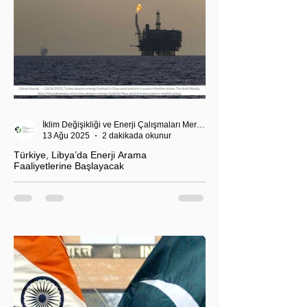
İklim Değişikliği ve Enerji Çalışmaları Merkezi
13 Ağu 2025
2 dakikada okunur
Türkiye, Libya’da Enerji Arama
Faaliyetlerine Başlayacak
T.C. Enerji ve Tabii Kaynaklar Bakanı Alparslan
Bayraktar’ın duyurduğu Libya karasularında sismik
araştırma planı, Ankara’nın enerji politikası kadar
Akdeniz’deki stratejik dengeler açısından da dikkat
çekiyor.