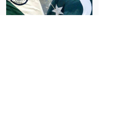
İklim Değişikliği ve Enerji Çalışmaları Merkezi
30 May 2025
2 dakikada okunur
İndus Nehri'nde Yükselen Tehdit: Hindistan-
Pakistan Su Krizi
Hindistan'ın İndus Nehri üzerindeki su akışını
kesme kararı, nükleer güç sahibi iki komşu ülke
arasındaki tansiyonu tehlikeli biçimde tırmandırdı.
1960 tarihli İndus Suları Anlaşması’nı askıya alan
Yeni Delhi yönetimi, Pakistan’ın tarımını, içme suyu
teminini ve enerji güvenliğini tehdit ediyor.
Uzmanlar, suyun çatışma değil, işbirliği aracı olması
gerektiğini vurgularken, krizin bölgesel barışı ve
çevresel güvenliği tehdit ettiğine dikkat çekiyor.