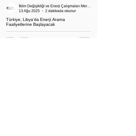
İklim Değişikliği ve Enerji Çalışmaları Merkezi
13 Ağu 2025
2 dakikada okunur
Türkiye, Libya’da Enerji Arama
Faaliyetlerine Başlayacak
T.C. Enerji ve Tabii Kaynaklar Bakanı Alparslan
Bayraktar’ın duyurduğu Libya karasularında sismik
araştırma planı, Ankara’nın enerji politikası kadar
Akdeniz’deki stratejik dengeler açısından da dikkat
çekiyor.
İklim Değişikliği ve Enerji Çalışmaları Merkezi
30 May 2025
2 dakikada okunur