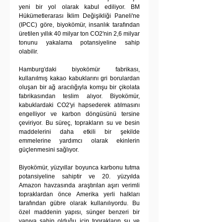
yeni bir yol olarak kabul ediliyor. BM 
Hükümetlerarası İklim Değişikliği Paneli'ne 
(IPCC) göre, biyokömür, insanlık tarafından 
üretilen yıllık 40 milyar ton CO2'nin 2,6 milyar 
tonunu yakalama potansiyeline sahip 
olabilir.
Hamburg'daki biyokömür fabrikası, 
kullanılmış kakao kabuklarını gri borulardan 
oluşan bir ağ aracılığıyla komşu bir çikolata 
fabrikasından teslim alıyor. Biyokömür, 
kabuklardaki CO2'yi hapsederek atılmasını 
engelliyor ve karbon döngüsünü tersine 
çeviriyor. Bu süreç, toprakların su ve besin 
maddelerini daha etkili bir şekilde 
emmelerine yardımcı olarak ekinlerin 
güçlenmesini sağlıyor.
Biyokömür, yüzyıllar boyunca karbonu tutma 
potansiyeline sahiptir ve 20. yüzyılda 
Amazon havzasında araştırılan aşırı verimli 
topraklardan önce Amerika yerli halkları 
tarafından gübre olarak kullanılıyordu. Bu 
özel maddenin yapısı, sünger benzeri bir 
yapıya sahip olduğu için toprakların su ve 