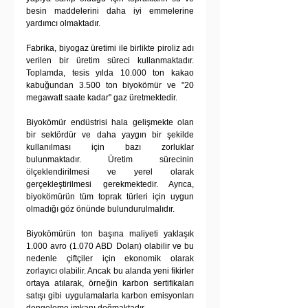
besin maddelerini daha iyi emmelerine 
yardımcı olmaktadır.
Fabrika, biyogaz üretimi ile birlikte piroliz adı 
verilen bir üretim süreci kullanmaktadır. 
Toplamda, tesis yılda 10.000 ton kakao 
kabuğundan 3.500 ton biyokömür ve "20 
megawatt saate kadar" gaz üretmektedir.
Biyokömür endüstrisi hala gelişmekte olan 
bir sektördür ve daha yaygın bir şekilde 
kullanılması için bazı zorluklar 
bulunmaktadır. Üretim sürecinin 
ölçeklendirilmesi ve yerel olarak 
gerçekleştirilmesi gerekmektedir. Ayrıca, 
biyokömürün tüm toprak türleri için uygun 
olmadığı göz önünde bulundurulmalıdır.
Biyokömürün ton başına maliyeti yaklaşık 
1.000 avro (1.070 ABD Doları) olabilir ve bu 
nedenle çiftçiler için ekonomik olarak 
zorlayıcı olabilir. Ancak bu alanda yeni fikirler 
ortaya atılarak, örneğin karbon sertifikaları 
satışı gibi uygulamalarla karbon emisyonları 