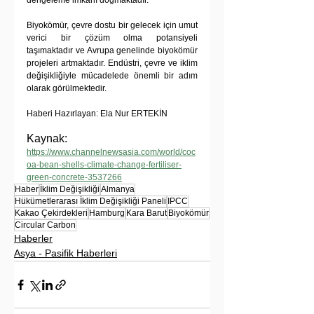
dengeleme imkanı doğmaktadır.
Biyokömür, çevre dostu bir gelecek için umut 
verici bir çözüm olma potansiyeli 
taşımaktadır ve Avrupa genelinde biyokömür 
projeleri artmaktadır. Endüstri, çevre ve iklim 
değişikliğiyle mücadelede önemli bir adım 
olarak görülmektedir.
Haberi Hazırlayan: Ela Nur ERTEKİN
Kaynak: 
https://www.channelnewsasia.com/world/coc
oa-bean-shells-climate-change-fertiliser-
green-concrete-3537266
Haber
İklim Değişikliği
Almanya
Hükümetlerarası İklim Değişikliği Paneli
IPCC
Kakao Çekirdekleri
Hamburg
Kara Barut
Biyokömür
Circular Carbon
Haberler
Asya - Pasifik Haberleri