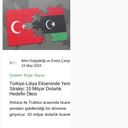
tehdit ediyor. Uzmanlar, suyun
çatışma değil, işbirliği aracı olması
gerektiğini vurgularken, krizin
bölgesel barışı ve çevresel güvenliği
tehdit ettiğine dikkat çekiyor.
İklim Değişikliği ve Enerji Çalışmaları Merkezi
15 May 2025
Çetiner Köşe Yazısı
Türkiye-Libya Ekseninde Yeni
Strateji: 10 Milyar Dolarlık
Hedefin Ötesi
Ankara ile Trablus arasında ticaretin
yeniden şekillendiği bir döneme
giriyoruz. 10 milyar dolarlık ticaret
hedefi, sadece sayısal bir eşik değil;
Türkiye'nin Afrika açılımında yeni bir