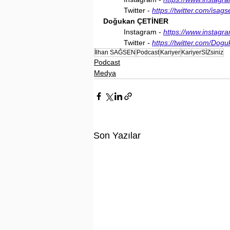
	Twitter - 
https://twitter.com/isags
Doğukan ÇETİNER
	Instagram - 
https://www.instagr
	Twitter - 
https://twitter.com/Dog
İlhan SAĞSEN
Podcast
Kariyer
KariyerSİZsiniz
Podcast
Medya
Son Yazılar