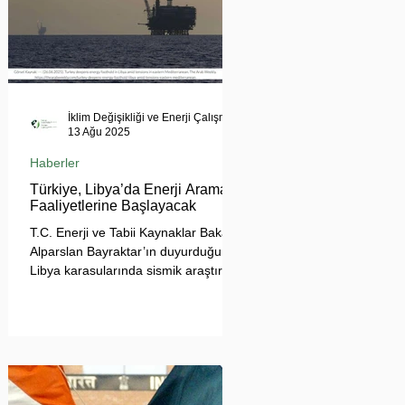
İklim Değişikliği ve Enerji Çalışmaları Merkezi
13 Ağu 2025
Haberler
Türkiye, Libya’da Enerji Arama
Faaliyetlerine Başlayacak
T.C. Enerji ve Tabii Kaynaklar Bakanı
Alparslan Bayraktar’ın duyurduğu
Libya karasularında sismik araştırma
planı, Ankara’nın enerji politikası
kadar Akdeniz’deki stratejik dengeler
açısından da dikkat çekiyor.