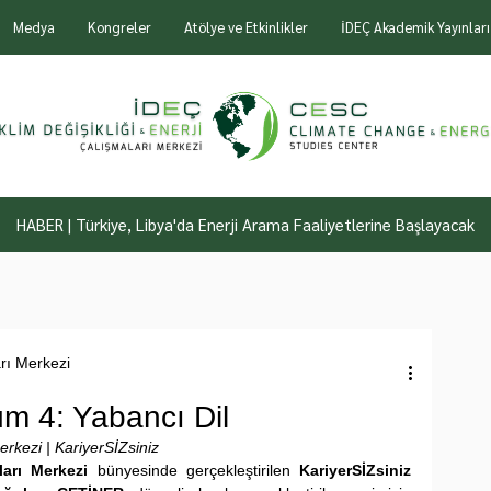
Medya
Kongreler
Atölye ve Etkinlikler
İDEÇ Akademik Yayınları
HABER | Türkiye, Libya'da Enerji Arama Faaliyetlerine Başlayacak
arı Merkezi
üm 4: Yabancı Dil
Merkezi | KariyerSİZsiniz
ları Merkezi
 bünyesinde gerçekleştirilen 
KariyerSİZsiniz