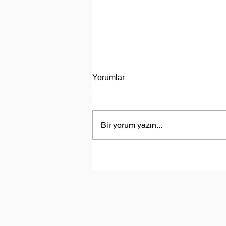
Yorumlar
Bir yorum yazın...
Sürdürülebilir Fikirler I Bölüm 
Suyumuz Isınıyor!