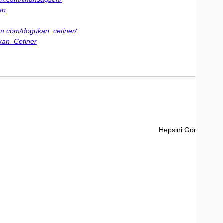
en
am.com/dogukan_cetiner/
ukan_Cetiner
Hepsini Gör