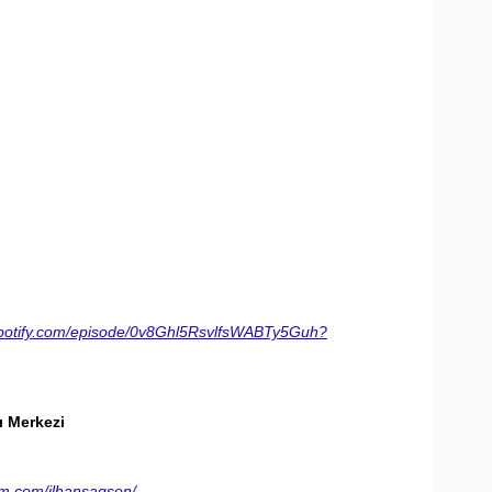
.spotify.com/episode/0v8Ghl5RsvlfsWABTy5Guh?
rı Merkezi
am.com/ilhansagsen/