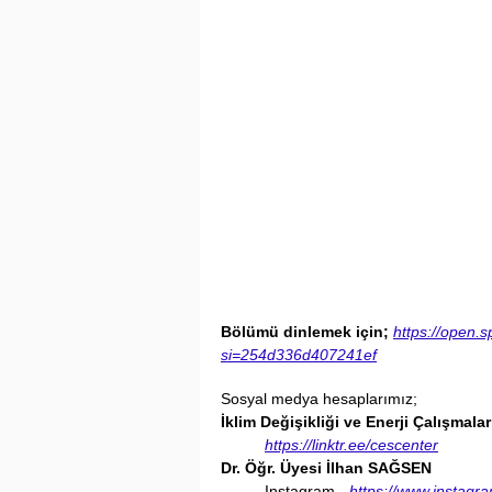
Bölümü dinlemek için; 
https://open
si=254d336d407241ef
Sosyal medya hesaplarımız;
İklim Değişikliği ve Enerji Çalışmala
https://linktr.ee/cescenter
Dr. Öğr. Üyesi İlhan SAĞSEN
	Instagram - 
https://www.instagr