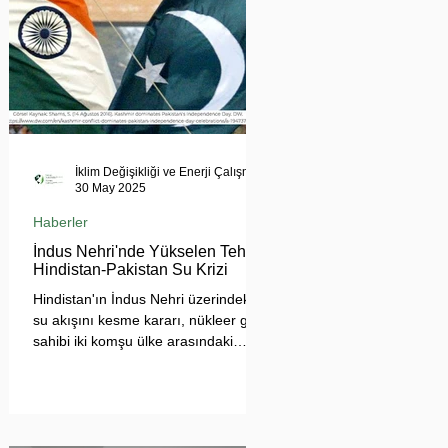
İklim Değişikliği ve Enerji Çalışmaları Merkezi
30 May 2025
Haberler
İndus Nehri'nde Yükselen Tehdit:
Hindistan-Pakistan Su Krizi
Hindistan'ın İndus Nehri üzerindeki
su akışını kesme kararı, nükleer güç
sahibi iki komşu ülke arasındaki
tansiyonu tehlikeli biçimde
tırmandırdı. 1960 tarihli İndus Suları
Anlaşması’nı askıya alan Yeni Delhi
yönetimi, Pakistan’ın tarımını, içme
suyu teminini ve enerji güvenliğini