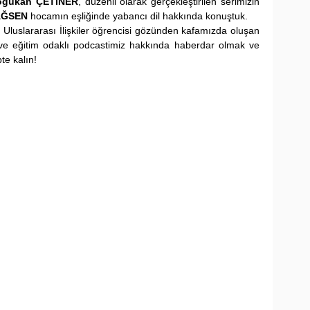
oğukan ÇETİNER
, düzenli olarak gerçekleştirilen serimizin 
SAĞSEN
 hocamın eşliğinde yabancı dil hakkında konuştuk.
 Uluslararası İlişkiler öğrencisi gözünden kafamızda oluşan 
ve eğitim odaklı podcastimiz hakkında haberdar olmak ve 
te kalın!