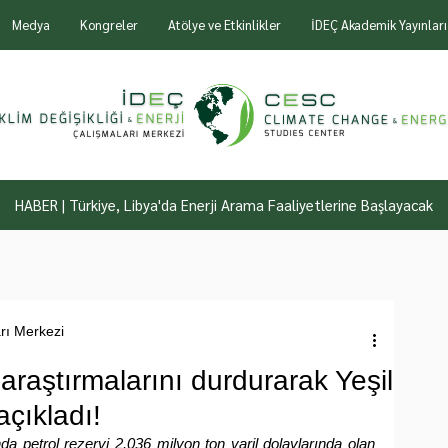
Medya
Kongreler
Atölye ve Etkinlikler
İDEÇ Akademik Yayınları
HABER | Türkiye, Libya'da Enerji Arama Faaliyetlerine Başlayacak
arı Merkezi
 araştırmalarını durdurarak Yeşil
açıkladı!
nda petrol rezervi 2.036 milyon ton varil dolaylarında olan 