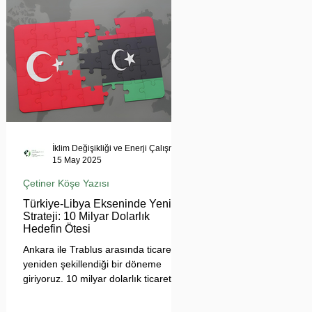
tehdit ediyor. Uzmanlar, suyun
çatışma değil, işbirliği aracı olması
gerektiğini vurgularken, krizin
bölgesel barışı ve çevresel güvenliği
tehdit ettiğine dikkat çekiyor.
İklim Değişikliği ve Enerji Çalışmaları Merkezi
15 May 2025
Çetiner Köşe Yazısı
Türkiye-Libya Ekseninde Yeni
Strateji: 10 Milyar Dolarlık
Hedefin Ötesi
Ankara ile Trablus arasında ticaretin
yeniden şekillendiği bir döneme
giriyoruz. 10 milyar dolarlık ticaret
hedefi, sadece sayısal bir eşik değil;
Türkiye'nin Afrika açılımında yeni bir