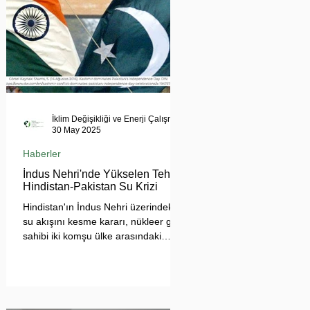
İklim Değişikliği ve Enerji Çalışmaları Merkezi
30 May 2025
Haberler
İndus Nehri'nde Yükselen Tehdit:
Hindistan-Pakistan Su Krizi
Hindistan'ın İndus Nehri üzerindeki
su akışını kesme kararı, nükleer güç
sahibi iki komşu ülke arasındaki
tansiyonu tehlikeli biçimde
tırmandırdı. 1960 tarihli İndus Suları
Anlaşması’nı askıya alan Yeni Delhi
yönetimi, Pakistan’ın tarımını, içme
suyu teminini ve enerji güvenliğini