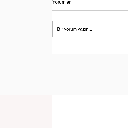
Yorumlar
Bir yorum yazın...
Türkiye, Libya’da Enerji Aram
Faaliyetlerine Başlayacak