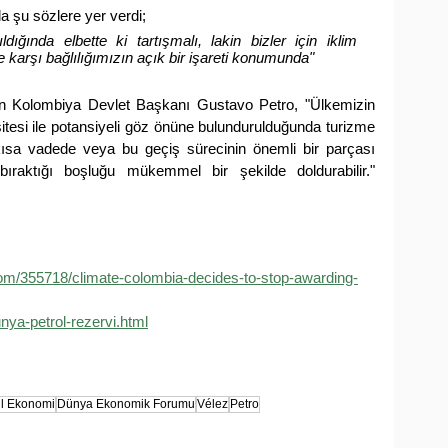
 şu sözlere yer verdi;
ğında elbette ki tartışmalı, lakin bizler için iklim 
 karşı bağlılığımızın açık bir işareti konumunda"
n Kolombiya Devlet Başkanı Gustavo Petro, "Ülkemizin 
itesi ile potansiyeli göz önüne bulundurulduğunda turizme 
 kısa vadede veya bu geçiş sürecinin önemli bir parçası 
 bıraktığı boşluğu mükemmel bir şekilde doldurabilir." 
om/355718/climate-colombia-decides-to-stop-awarding-
nya-petrol-rezervi.html
il Ekonomi
Dünya Ekonomik Forumu
Vélez
Petro