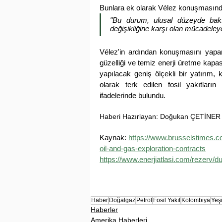
Bunlara ek olarak Vélez konuşmasında
"Bu durum, ulusal düzeyde bakıldı
değişikliğine karşı olan mücadeleye
Vélez'in ardından konuşmasını yapa
güzelliği ve temiz enerji üretme kapas
yapılacak geniş ölçekli bir yatırım,
olarak terk edilen fosil yakıtların
ifadelerinde bulundu.
Haberi Hazırlayan: Doğukan ÇETİNER
Kaynak: 
https://www.brusselstimes.c
oil-and-gas-exploration-contracts
https://www.enerjiatlasi.com/rezerv/du
Haber
Doğalgaz
Petrol
Fosil Yakıt
Kolombiya
Yeş
Haberler
Amerika Haberleri