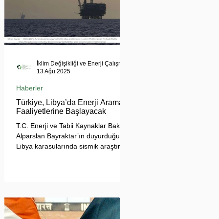
İklim Değişikliği ve Enerji Çalışmaları Merkezi
13 Ağu 2025
Haberler
Türkiye, Libya’da Enerji Arama
Faaliyetlerine Başlayacak
T.C. Enerji ve Tabii Kaynaklar Bakanı
Alparslan Bayraktar’ın duyurduğu
Libya karasularında sismik araştırma
planı, Ankara’nın enerji politikası
kadar Akdeniz’deki stratejik dengeler
açısından da dikkat çekiyor.