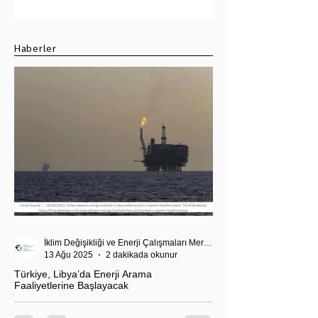
Yaka IN
-1-: Konu ve Başlık
Seçimi
Haberler
İklim Değişikliği ve Enerji Çalışmaları Merkezi
13 Ağu 2025
2 dakikada okunur
Türkiye, Libya’da Enerji Arama
Faaliyetlerine Başlayacak
T.C. Enerji ve Tabii Kaynaklar Bakanı Alparslan
Bayraktar’ın duyurduğu Libya karasularında sismik