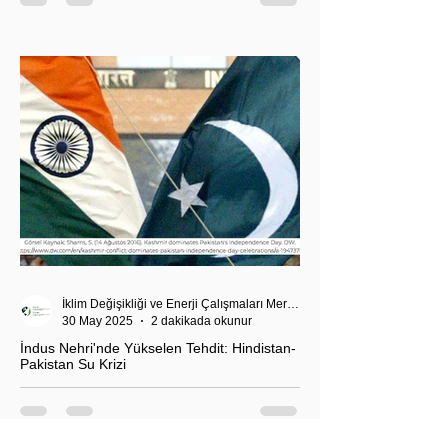
araştırma planı, Ankara’nın enerji politikası kadar
Akdeniz’deki stratejik dengeler açısından da dikkat
çekiyor.
İklim Değişikliği ve Enerji Çalışmaları Merkezi
30 May 2025
2 dakikada okunur
İndus Nehri'nde Yükselen Tehdit: Hindistan-
Pakistan Su Krizi
Hindistan'ın İndus Nehri üzerindeki su akışını
kesme kararı, nükleer güç sahibi iki komşu ülke
arasındaki tansiyonu tehlikeli biçimde tırmandırdı.
1960 tarihli İndus Suları Anlaşması’nı askıya alan