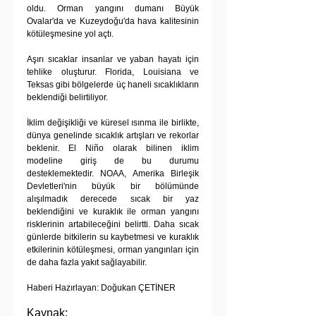
oldu. Orman yangını dumanı Büyük 
Ovalar'da ve Kuzeydoğu'da hava kalitesinin 
kötüleşmesine yol açtı.
Aşırı sıcaklar insanlar ve yaban hayatı için 
tehlike oluşturur. Florida, Louisiana ve 
Teksas gibi bölgelerde üç haneli sıcaklıkların 
beklendiği belirtiliyor.
İklim değişikliği ve küresel ısınma ile birlikte, 
dünya genelinde sıcaklık artışları ve rekorlar 
beklenir. El Niño olarak bilinen iklim 
modeline giriş de bu durumu 
desteklemektedir. NOAA, Amerika Birleşik 
Devletleri'nin büyük bir bölümünde 
alışılmadık derecede sıcak bir yaz 
beklendiğini ve kuraklık ile orman yangını 
risklerinin artabileceğini belirtti. Daha sıcak 
günlerde bitkilerin su kaybetmesi ve kuraklık 
etkilerinin kötüleşmesi, orman yangınları için 
de daha fazla yakıt sağlayabilir.
Haberi Hazırlayan: Doğukan ÇETİNER
Kaynak: 