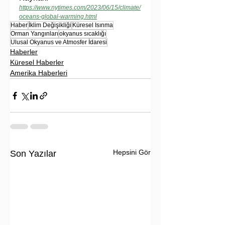
https://www.nytimes.com/2023/06/15/climate/
oceans-global-warming.html
Haber
İklim Değişikliği
Küresel Isınma
Orman Yangınları
okyanus sıcaklığı
Ulusal Okyanus ve Atmosfer İdaresi
Haberler
Küresel Haberler
Amerika Haberleri
Hepsini Gör
Son Yazılar