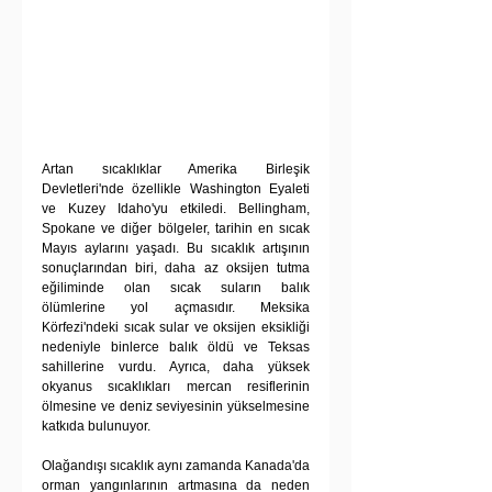
Artan sıcaklıklar Amerika Birleşik 
Devletleri'nde özellikle Washington Eyaleti 
ve Kuzey Idaho'yu etkiledi. Bellingham, 
Spokane ve diğer bölgeler, tarihin en sıcak 
Mayıs aylarını yaşadı. Bu sıcaklık artışının 
sonuçlarından biri, daha az oksijen tutma 
eğiliminde olan sıcak suların balık 
ölümlerine yol açmasıdır. Meksika 
Körfezi'ndeki sıcak sular ve oksijen eksikliği 
nedeniyle binlerce balık öldü ve Teksas 
sahillerine vurdu. Ayrıca, daha yüksek 
okyanus sıcaklıkları mercan resiflerinin 
ölmesine ve deniz seviyesinin yükselmesine 
katkıda bulunuyor.
Olağandışı sıcaklık aynı zamanda Kanada'da 
orman yangınlarının artmasına da neden 