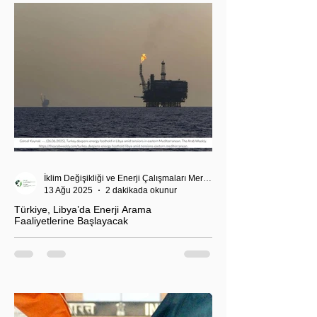
İklim Değişikliği ve Enerji Çalışmaları Merkezi
13 Ağu 2025
2 dakikada okunur
Türkiye, Libya’da Enerji Arama
Faaliyetlerine Başlayacak
T.C. Enerji ve Tabii Kaynaklar Bakanı Alparslan
Bayraktar’ın duyurduğu Libya karasularında sismik
araştırma planı, Ankara’nın enerji politikası kadar
Akdeniz’deki stratejik dengeler açısından da dikkat
çekiyor.