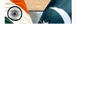
İklim Değişikliği ve Enerji Çalışmaları Merkezi
30 May 2025
2 dakikada okunur
İndus Nehri'nde Yükselen Tehdit: Hindistan-
Pakistan Su Krizi
Hindistan'ın İndus Nehri üzerindeki su akışını
kesme kararı, nükleer güç sahibi iki komşu ülke
arasındaki tansiyonu tehlikeli biçimde tırmandırdı.
1960 tarihli İndus Suları Anlaşması’nı askıya alan
Yeni Delhi yönetimi, Pakistan’ın tarımını, içme suyu
teminini ve enerji güvenliğini tehdit ediyor.
Uzmanlar, suyun çatışma değil, işbirliği aracı olması
gerektiğini vurgularken, krizin bölgesel barışı ve
çevresel güvenliği tehdit ettiğine dikkat çekiyor.