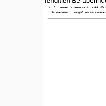
Tehditleri Beraberind
Sürdürülemez Sulama ve Kuraklık: Natur
hızla kurumasını vurguluyor ve ekonomik