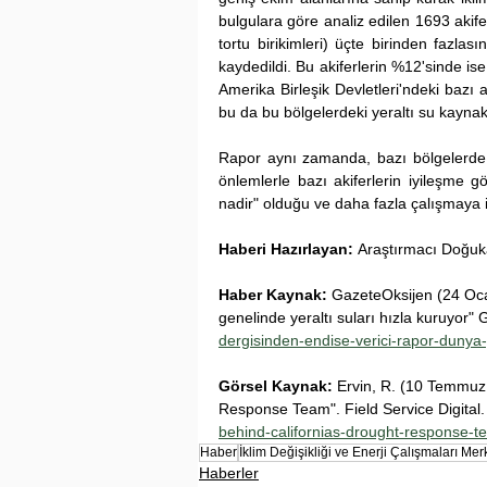
bulgulara göre analiz edilen 1693 akife
tortu birikimleri) üçte birinden fazla
kaydedildi. Bu akiferlerin %12'sinde ise 
Amerika Birleşik Devletleri'ndeki bazı
bu da bu bölgelerdeki yeraltı su kaynakl
Rapor aynı zamanda, bazı bölgelerde y
önlemlerle bazı akiferlerin iyileşme g
nadir" olduğu ve daha fazla çalışmaya ih
Haberi Hazırlayan:
 Araştırmacı Doğ
Haber Kaynak:
 GazeteOksijen (24 Oca
genelinde yeraltı suları hızla kuruyor"
dergisinden-endise-verici-rapor-dunya-
Görsel Kaynak:
Ervin, R. (10 Temmuz 
Response Team". Field Service Digital.
behind-californias-drought-response-t
Haber
İklim Değişikliği ve Enerji Çalışmaları Mer
Haberler