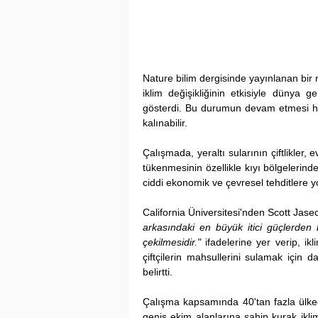
Nature bilim dergisinde yayınlanan bir
iklim değişikliğinin etkisiyle dünya g
gösterdi. Bu durumun devam etmesi hali
kalınabilir.
Çalışmada, yeraltı sularının çiftlikler, 
tükenmesinin özellikle kıyı bölgelerind
ciddi ekonomik ve çevresel tehditlere y
California Üniversitesi'nden Scott Jasech
arkasındaki en büyük itici güçlerden bi
çekilmesidir."
 ifadelerine yer verip, ikl
çiftçilerin mahsullerini sulamak için 
belirtti.
Çalışma kapsamında 40'tan fazla ülked
geniş ekim alanlarına sahip kurak iklim