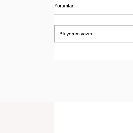
Yorumlar
Bir yorum yazın...
Türkiye, Libya’da Enerji Aram
Faaliyetlerine Başlayacak