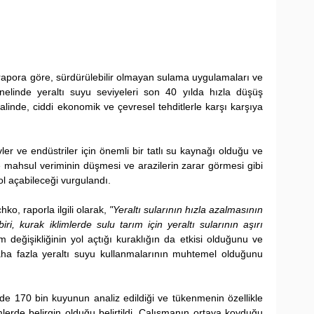
 rapora göre, sürdürülebilir olmayan sulama uygulamaları ve 
enelinde yeraltı suyu seviyeleri son 40 yılda hızla düşüş 
nde, ciddi ekonomik ve çevresel tehditlerle karşı karşıya 
evler ve endüstriler için önemli bir tatlı su kaynağı olduğu ve 
e mahsul veriminin düşmesi ve arazilerin zarar görmesi gibi 
ol açabileceği vurgulandı.
ko, raporla ilgili olarak, 
"Yeraltı sularının hızla azalmasının 
ri, kurak iklimlerde sulu tarım için yeraltı sularının aşırı 
im değişikliğinin yol açtığı kuraklığın da etkisi olduğunu ve 
daha fazla yeraltı suyu kullanmalarının muhtemel olduğunu 
e 170 bin kuyunun analiz edildiği ve tükenmenin özellikle 
lerde belirgin olduğu belirtildi. Çalışmanın ortaya koyduğu 