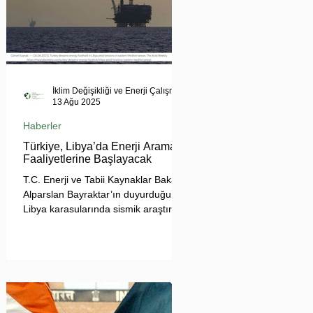
İklim Değişikliği ve Enerji Çalışmaları Merkezi
13 Ağu 2025
Haberler
Türkiye, Libya’da Enerji Arama
Faaliyetlerine Başlayacak
T.C. Enerji ve Tabii Kaynaklar Bakanı
Alparslan Bayraktar’ın duyurduğu
Libya karasularında sismik araştırma
planı, Ankara’nın enerji politikası
kadar Akdeniz’deki stratejik dengeler
açısından da dikkat çekiyor.