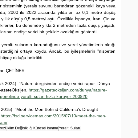
r sisteminin (yeraltı suyunu barındıran gözenekli kaya veya 
sında, 2000 ile 2022 arasında yılda en az 0,1 metre düşüş 
yıllık düşüş 0,5 metreyi aştı. Özellikle İspanya, İran, Çin ve 
 akiferler, bu dönemde yılda 2 metreden fazla düşüş yaşadı, 
arının endişe verici bir şekilde azaldığını gösterdi.
eraltı sularının korunduğunu ve yerel yönetimlerin aldığı 
österdiğini ortaya koydu. Ancak, bu iyileşmelerin "nispeten 
tiyaç olduğu belirtildi.
ukan ÇETİNER
k 2024). "Nature dergisinden endişe verici rapor: Dünya 
 GazeteOksijen. 
https://gazeteoksijen.com/dunya/nature-
genelinde-yeralti-sulari-hizla-kuruyor-200920
2015). "Meet the Men Behind California’s Drought 
 
https://fsd.servicemax.com/2015/07/10/meet-the-men-
eam/
kezi
İklim Değişikliği
Küresel Isınma
Yeraltı Suları