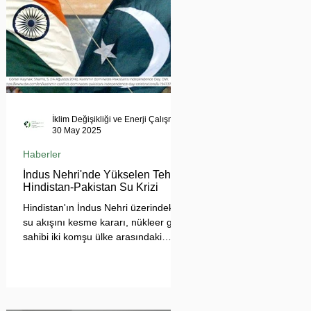
İklim Değişikliği ve Enerji Çalışmaları Merkezi
30 May 2025
Haberler
İndus Nehri'nde Yükselen Tehdit:
Hindistan-Pakistan Su Krizi
Hindistan'ın İndus Nehri üzerindeki
su akışını kesme kararı, nükleer güç
sahibi iki komşu ülke arasındaki
tansiyonu tehlikeli biçimde
tırmandırdı. 1960 tarihli İndus Suları
Anlaşması’nı askıya alan Yeni Delhi
yönetimi, Pakistan’ın tarımını, içme
suyu teminini ve enerji güvenliğini