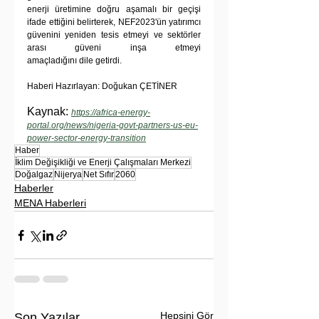
enerji üretimine doğru aşamalı bir geçişi 
ifade ettiğini belirterek, NEF2023'ün yatırımcı 
güvenini yeniden tesis etmeyi ve sektörler 
arası güveni inşa etmeyi 
amaçladığını dile getirdi.
Haberi Hazırlayan: Doğukan ÇETİNER
Kaynak: 
https://africa-energy-
portal.org/news/nigeria-govt-partners-us-eu-
power-sector-energy-transition
Haber
İklim Değişikliği ve Enerji Çalışmaları Merkezi
Doğalgaz
Nijerya
Net Sıfır
2060
Haberler
MENA Haberleri
Hepsini Gör
Son Yazılar