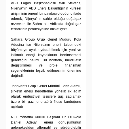
ABD Lagos Başkonsolosu Will Stevens, 
Nijerya'nın ABD Enerji Bakanlığı'nın küresel 
girişiminin önemli bir paydaşı olduğunu ifade 
ederek, Nijerya'nın sahip olduğu doğalgaz 
rezervleri ile Sahra altı Afrika'da doğal gaz 
tedarikinin potansiyeline dikkat çekti.
Sahara Group Grup Genel Müdürü Kola 
Adesina ise Nijerya'nın enerji talebindeki 
büyümeye ayak uydurabilmek için yeni ve 
istikrarlı enerji kaynaklarını benimsemesi 
gerektiğini belirtti. Bu noktada, mevzuatın 
değiştirilmesi ve proje finansman 
seçeneklerinin teşvik edilmesinin önemine 
değindi.
Johnvents Grup Genel Müdürü John Alamu, 
şirketin enerji hedeflerine yönelik ilk adım 
olarak endüstriyel tesislere güç sağlamak 
üzere bir gaz jeneratörü filosu kurduğunu 
açıkladı. 
NEF Yönetim Kurulu Başkanı Dr. Oluwole 
Daniel Adeuyi, enerji dönüşümünün 
gelenekselden alternatif ve sürdürülebilir 