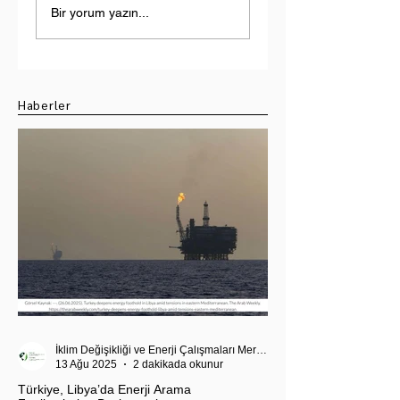
Yükselen Tehdit:
Ekseninde Yeni
Bir yorum yazın...
Hindistan-Pakistan
Strateji: 10 Milyar
Su Krizi
Dolarlık Hedefin
Ötesi
Haberler
İklim Değişikliği ve Enerji Çalışmaları Merkezi
13 Ağu 2025
2 dakikada okunur
Türkiye, Libya’da Enerji Arama