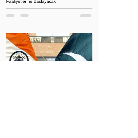
Faaliyetlerine Başlayacak
T.C. Enerji ve Tabii Kaynaklar Bakanı Alparslan
Bayraktar’ın duyurduğu Libya karasularında sismik
araştırma planı, Ankara’nın enerji politikası kadar
Akdeniz’deki stratejik dengeler açısından da dikkat
çekiyor.
İklim Değişikliği ve Enerji Çalışmaları Merkezi
30 May 2025
2 dakikada okunur
İndus Nehri'nde Yükselen Tehdit: Hindistan-
Pakistan Su Krizi
Hindistan'ın İndus Nehri üzerindeki su akışını