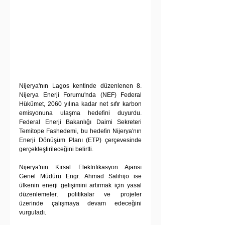
Nijerya'nın Lagos kentinde düzenlenen 8. 
Nijerya Enerji Forumu'nda (NEF) Federal 
Hükümet, 2060 yılına kadar net sıfır karbon 
emisyonuna ulaşma hedefini duyurdu. 
Federal Enerji Bakanlığı Daimi Sekreteri 
Temitope Fashedemi, bu hedefin Nijerya'nın 
Enerji Dönüşüm Planı (ETP) çerçevesinde 
gerçekleştirileceğini belirtti.
Nijerya'nın Kırsal Elektrifikasyon Ajansı 
Genel Müdürü Engr. Ahmad Salihijo ise 
ülkenin enerji gelişimini artırmak için yasal 
düzenlemeler, politikalar ve projeler 
üzerinde çalışmaya devam edeceğini 
vurguladı.