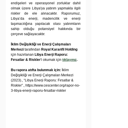
endişeleri ve operasyonel zorluklar dahil 
olmak üzere Libya'ya yatırım yapmakla ilgili 
riskler de ele alınacaktır. Raporumuz, 
Libya’da enerji, madencilik ve enerji 
taşımacılığına yapılacak olası yatırımların 
sahip olduğu potansiyel hakkında bir 
çerçeve sağlayacaktır.
İklim Değişikliği ve Enerji Çalışmaları 
Merkezi
 tarafından 
Royal Karanfil Holding
için hazırlanan 
Libya Enerji Raporu: 
Fırsatlar & Riskler
'i okumak için
tıklayınız
.
Bu rapora atıfta bulunmak için:
 İklim 
Değişikliği ve Enerji Çalışmaları Merkezi 
(2023)., “Libya Enerji Raporu: Fırsatlar & 
Riskler”., https://www.cescenter.org/rapor-no-
3-libya-enerji-raporu-fırsatlar-riskler