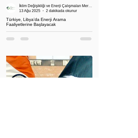
İklim Değişikliği ve Enerji Çalışmaları Merkezi
13 Ağu 2025
2 dakikada okunur
Türkiye, Libya’da Enerji Arama
Faaliyetlerine Başlayacak
T.C. Enerji ve Tabii Kaynaklar Bakanı Alparslan
Bayraktar’ın duyurduğu Libya karasularında sismik
araştırma planı, Ankara’nın enerji politikası kadar
Akdeniz’deki stratejik dengeler açısından da dikkat
çekiyor.
İklim Değişikliği ve Enerji Çalışmaları Merkezi
30 May 2025
2 dakikada okunur