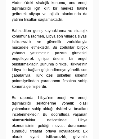
Akdeniz'deki stratejik konumu, onu enerji 
taşımacılığı için kilit bir merkez haline 
getirerek altyapı ve lojistik alanlarında da 
yatırım fırsatları sağlamaktadır.
Bahsedilen geniş kaynaklarına ve stratejik 
konumuna rağmen, Libya son yıllarda siyasi 
istikrarsızlık ve güvenlik zorluklarıyla 
mücadele etmektedir. Bu zorluklar birçok 
yabancı yatırımcının pazara girmesini 
engelleyerek girişte önemli bir engel 
oluşturmaktadır. Bununla birlikte, Türkiye’nin 
Libya ile bağları güçlendirmeye yönelik son 
çabalarıyla, Türk özel şirketleri ülkenin 
potansiyelinden yararlanma fırsatına sahip 
konuma gelmişlerdir.
Bu raporda, Libya'nın enerji ve enerji 
taşımacılığı sektörlerine yönelik olası 
yatırımların sahip olduğu riskleri ve fırsatları 
incelenmektedir. Bu doğrultuda yaşanan 
olumsuzluklar neticesinde Libya 
ekonomisinin geldiği mevcut durumunun 
sunduğu fırsatlar ortaya koyulacaktır. Ek 
olarak, siyasi istikrarsızlık, güvenlik 