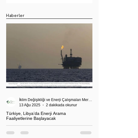
Seçimi
Haberler
İklim Değişikliği ve Enerji Çalışmaları Merkezi
13 Ağu 2025
2 dakikada okunur
Türkiye, Libya’da Enerji Arama
Faaliyetlerine Başlayacak
T.C. Enerji ve Tabii Kaynaklar Bakanı Alparslan
Bayraktar’ın duyurduğu Libya karasularında sismik
araştırma planı, Ankara’nın enerji politikası kadar