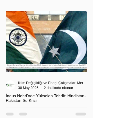
Akdeniz’deki stratejik dengeler açısından da dikkat
çekiyor.
İklim Değişikliği ve Enerji Çalışmaları Merkezi
30 May 2025
2 dakikada okunur
İndus Nehri'nde Yükselen Tehdit: Hindistan-
Pakistan Su Krizi
Hindistan'ın İndus Nehri üzerindeki su akışını
kesme kararı, nükleer güç sahibi iki komşu ülke
arasındaki tansiyonu tehlikeli biçimde tırmandırdı.
1960 tarihli İndus Suları Anlaşması’nı askıya alan
Yeni Delhi yönetimi, Pakistan’ın tarımını, içme suyu