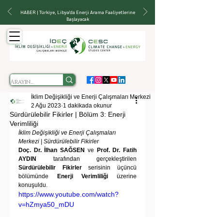
HABER | Türkiye, Libya'da Enerji Arama Faaliyetlerine
Başlayacak
İklim Değişikliği ve Enerji Çalışmaları Merkezi
2 Ağu 2023
1 dakikada okunur
Sürdürülebilir Fikirler | Bölüm 3: Enerji
Verimliliği
İklim Değişikliği ve Enerji Çalışmaları 
Merkezi | Sürdürülebilir Fikirler
Doç. Dr. İlhan SAĞSEN
 ve 
Prof. Dr. Fatih 
AYDIN
 tarafından gerçekleştirilen 
Sürdürülebilir Fikirler
 serisinin üçüncü 
bölümünde 
Enerji Verimliliği 
üzerine 
konuşuldu.
https://www.youtube.com/watch?
v=hZmya50_mDU