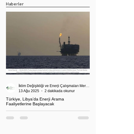
Haberler
İklim Değişikliği ve Enerji Çalışmaları Merkezi
13 Ağu 2025
2 dakikada okunur
Türkiye, Libya’da Enerji Arama
Faaliyetlerine Başlayacak
T.C. Enerji ve Tabii Kaynaklar Bakanı Alparslan
Bayraktar’ın duyurduğu Libya karasularında sismik
araştırma planı, Ankara’nın enerji politikası kadar
Akdeniz’deki stratejik dengeler açısından da dikkat
çekiyor.