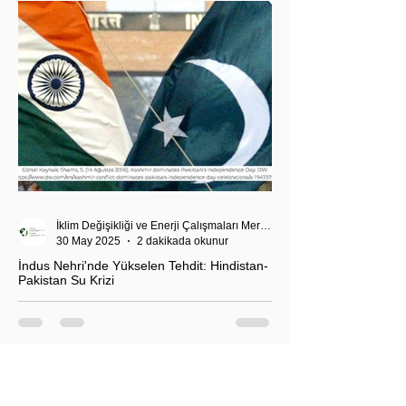
İklim Değişikliği ve Enerji Çalışmaları Merkezi
30 May 2025
2 dakikada okunur
İndus Nehri'nde Yükselen Tehdit: Hindistan-
Pakistan Su Krizi
Hindistan'ın İndus Nehri üzerindeki su akışını
kesme kararı, nükleer güç sahibi iki komşu ülke
arasındaki tansiyonu tehlikeli biçimde tırmandırdı.
1960 tarihli İndus Suları Anlaşması’nı askıya alan
Yeni Delhi yönetimi, Pakistan’ın tarımını, içme suyu
teminini ve enerji güvenliğini tehdit ediyor.
Uzmanlar, suyun çatışma değil, işbirliği aracı olması