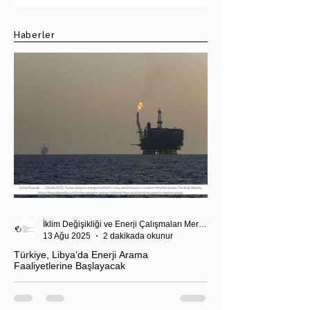
Seçimi
Haberler
İklim Değişikliği ve Enerji Çalışmaları Merkezi
13 Ağu 2025
2 dakikada okunur
Türkiye, Libya’da Enerji Arama
Faaliyetlerine Başlayacak
T.C. Enerji ve Tabii Kaynaklar Bakanı Alparslan
Bayraktar’ın duyurduğu Libya karasularında sismik
araştırma planı, Ankara’nın enerji politikası kadar