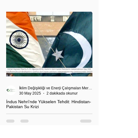
Akdeniz’deki stratejik dengeler açısından da dikkat
çekiyor.
İklim Değişikliği ve Enerji Çalışmaları Merkezi
30 May 2025
2 dakikada okunur
İndus Nehri'nde Yükselen Tehdit: Hindistan-
Pakistan Su Krizi
Hindistan'ın İndus Nehri üzerindeki su akışını
kesme kararı, nükleer güç sahibi iki komşu ülke
arasındaki tansiyonu tehlikeli biçimde tırmandırdı.
1960 tarihli İndus Suları Anlaşması’nı askıya alan
Yeni Delhi yönetimi, Pakistan’ın tarımını, içme suyu