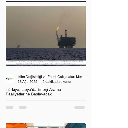
İklim Değişikliği ve Enerji Çalışmaları Merkezi
13 Ağu 2025
2 dakikada okunur
Türkiye, Libya’da Enerji Arama
Faaliyetlerine Başlayacak
T.C. Enerji ve Tabii Kaynaklar Bakanı Alparslan
Bayraktar’ın duyurduğu Libya karasularında sismik
araştırma planı, Ankara’nın enerji politikası kadar
Akdeniz’deki stratejik dengeler açısından da dikkat
çekiyor.