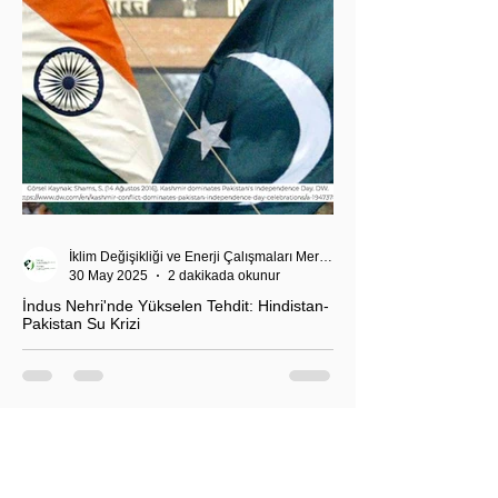
İklim Değişikliği ve Enerji Çalışmaları Merkezi
30 May 2025
2 dakikada okunur
İndus Nehri'nde Yükselen Tehdit: Hindistan-
Pakistan Su Krizi
Hindistan'ın İndus Nehri üzerindeki su akışını
kesme kararı, nükleer güç sahibi iki komşu ülke
arasındaki tansiyonu tehlikeli biçimde tırmandırdı.
1960 tarihli İndus Suları Anlaşması’nı askıya alan
Yeni Delhi yönetimi, Pakistan’ın tarımını, içme suyu
teminini ve enerji güvenliğini tehdit ediyor.
Uzmanlar, suyun çatışma değil, işbirliği aracı olması
gerektiğini vurgularken, krizin bölgesel barışı ve