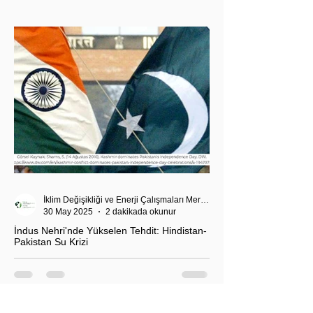
Akdeniz’deki stratejik dengeler açısından da dikkat
çekiyor.
İklim Değişikliği ve Enerji Çalışmaları Merkezi
30 May 2025
2 dakikada okunur
İndus Nehri'nde Yükselen Tehdit: Hindistan-
Pakistan Su Krizi
Hindistan'ın İndus Nehri üzerindeki su akışını
kesme kararı, nükleer güç sahibi iki komşu ülke
arasındaki tansiyonu tehlikeli biçimde tırmandırdı.
1960 tarihli İndus Suları Anlaşması’nı askıya alan
Yeni Delhi yönetimi, Pakistan’ın tarımını, içme suyu