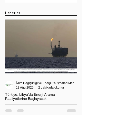
Seçimi
Haberler
İklim Değişikliği ve Enerji Çalışmaları Merkezi
13 Ağu 2025
2 dakikada okunur
Türkiye, Libya’da Enerji Arama
Faaliyetlerine Başlayacak
T.C. Enerji ve Tabii Kaynaklar Bakanı Alparslan
Bayraktar’ın duyurduğu Libya karasularında sismik
araştırma planı, Ankara’nın enerji politikası kadar