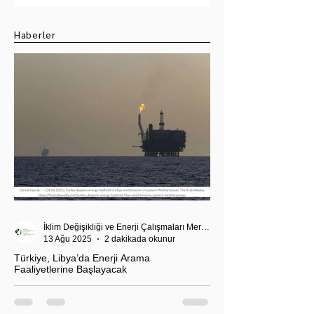
Seçimi
Haberler
İklim Değişikliği ve Enerji Çalışmaları Merkezi
13 Ağu 2025
2 dakikada okunur
Türkiye, Libya’da Enerji Arama
Faaliyetlerine Başlayacak
T.C. Enerji ve Tabii Kaynaklar Bakanı Alparslan
Bayraktar’ın duyurduğu Libya karasularında sismik
araştırma planı, Ankara’nın enerji politikası kadar