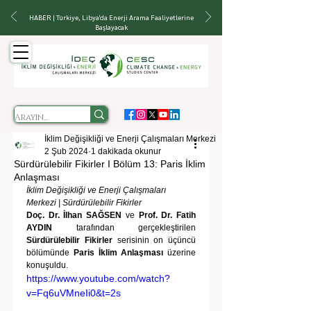
HABER | Türkiye, Libya'da Enerji Arama Faaliyetlerine
Başlayacak
İklim Değişikliği ve Enerji Çalışmaları Merkezi
2 Şub 2024
1 dakikada okunur
Sürdürülebilir Fikirler I Bölüm 13: Paris İklim
Anlaşması
İklim Değişikliği ve Enerji Çalışmaları 
Merkezi | Sürdürülebilir Fikirler
Doç. Dr. İlhan SAĞSEN
 ve 
Prof. Dr. Fatih 
AYDIN
 tarafından gerçekleştirilen 
Sürdürülebilir Fikirler
 serisinin on üçüncü 
bölümünde 
Paris İklim Anlaşması
 üzerine 
konuşuldu.
https://www.youtube.com/watch?
v=Fq6uVMneIi0&t=2s