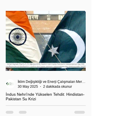
Akdeniz’deki stratejik dengeler açısından da dikkat
çekiyor.
İklim Değişikliği ve Enerji Çalışmaları Merkezi
30 May 2025
2 dakikada okunur
İndus Nehri'nde Yükselen Tehdit: Hindistan-
Pakistan Su Krizi
Hindistan'ın İndus Nehri üzerindeki su akışını
kesme kararı, nükleer güç sahibi iki komşu ülke
arasındaki tansiyonu tehlikeli biçimde tırmandırdı.
1960 tarihli İndus Suları Anlaşması’nı askıya alan
Yeni Delhi yönetimi, Pakistan’ın tarımını, içme suyu