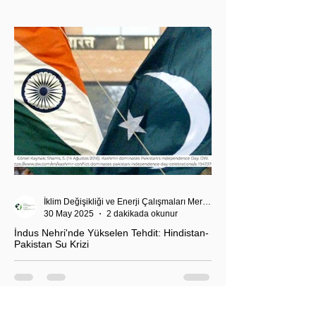
Akdeniz’deki stratejik dengeler açısından da dikkat
çekiyor.
İklim Değişikliği ve Enerji Çalışmaları Merkezi
30 May 2025
2 dakikada okunur
İndus Nehri'nde Yükselen Tehdit: Hindistan-
Pakistan Su Krizi
Hindistan'ın İndus Nehri üzerindeki su akışını
kesme kararı, nükleer güç sahibi iki komşu ülke
arasındaki tansiyonu tehlikeli biçimde tırmandırdı.
1960 tarihli İndus Suları Anlaşması’nı askıya alan
Yeni Delhi yönetimi, Pakistan’ın tarımını, içme suyu