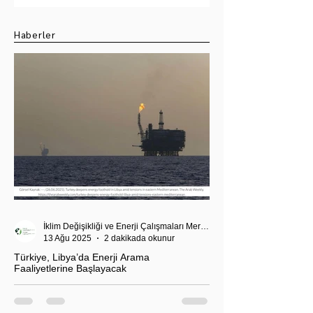
Seçimi
Haberler
İklim Değişikliği ve Enerji Çalışmaları Merkezi
13 Ağu 2025
2 dakikada okunur
Türkiye, Libya’da Enerji Arama
Faaliyetlerine Başlayacak
T.C. Enerji ve Tabii Kaynaklar Bakanı Alparslan
Bayraktar’ın duyurduğu Libya karasularında sismik
araştırma planı, Ankara’nın enerji politikası kadar