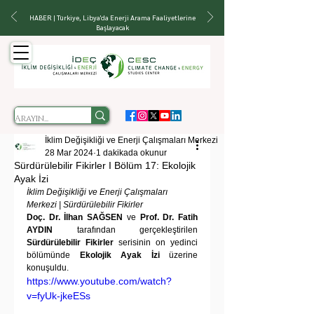
HABER | Türkiye, Libya'da Enerji Arama Faaliyetlerine
Başlayacak
İklim Değişikliği ve Enerji Çalışmaları Merkezi
28 Mar 2024
1 dakikada okunur
Sürdürülebilir Fikirler I Bölüm 17: Ekolojik
Ayak İzi
İklim Değişikliği ve Enerji Çalışmaları 
Merkezi | Sürdürülebilir Fikirler
Doç. Dr. İlhan SAĞSEN
 ve 
Prof. Dr. Fatih 
AYDIN
 tarafından gerçekleştirilen 
Sürdürülebilir Fikirler
 serisinin on yedinci 
bölümünde 
Ekolojik Ayak İzi
 üzerine 
konuşuldu.
https://www.youtube.com/watch?
v=fyUk-jkeESs