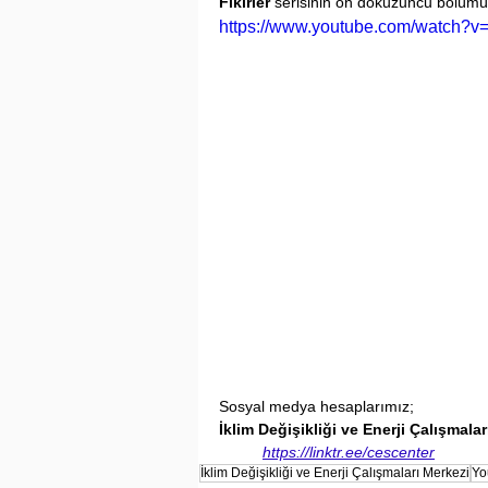
Fikirler
 serisinin on dokuzuncu bölüm
https://www.youtube.com/watch
Sosyal medya hesaplarımız;
İklim Değişikliği ve Enerji Çalışmala
https://linktr.ee/cescenter
İklim Değişikliği ve Enerji Çalışmaları Merkezi
Yo