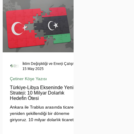
tehdit ediyor. Uzmanlar, suyun
çatışma değil, işbirliği aracı olması
gerektiğini vurgularken, krizin
bölgesel barışı ve çevresel güvenliği
tehdit ettiğine dikkat çekiyor.
İklim Değişikliği ve Enerji Çalışmaları Merkezi
15 May 2025
Çetiner Köşe Yazısı
Türkiye-Libya Ekseninde Yeni
Strateji: 10 Milyar Dolarlık
Hedefin Ötesi
Ankara ile Trablus arasında ticaretin
yeniden şekillendiği bir döneme
giriyoruz. 10 milyar dolarlık ticaret
hedefi, sadece sayısal bir eşik değil;
Türkiye'nin Afrika açılımında yeni bir