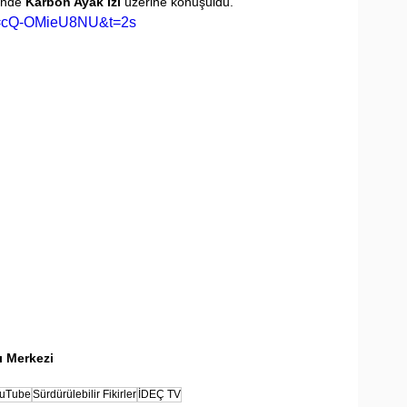
ünde 
Karbon Ayak İzi
 üzerine konuşuldu.
?v=cQ-OMieU8NU&t=2s
rı Merkezi
uTube
Sürdürülebilir Fikirler
İDEÇ TV