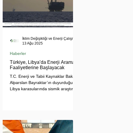
İklim Değişikliği ve Enerji Çalışmaları Merkezi
13 Ağu 2025
Haberler
Türkiye, Libya’da Enerji Arama
Faaliyetlerine Başlayacak
T.C. Enerji ve Tabii Kaynaklar Bakanı
Alparslan Bayraktar’ın duyurduğu
Libya karasularında sismik araştırma
planı, Ankara’nın enerji politikası
kadar Akdeniz’deki stratejik dengeler
açısından da dikkat çekiyor.