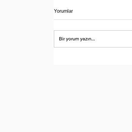
Yorumlar
Bir yorum yazın...
Sürdürülebilir Fikirler I Bölüm 
Suyumuz Isınıyor!