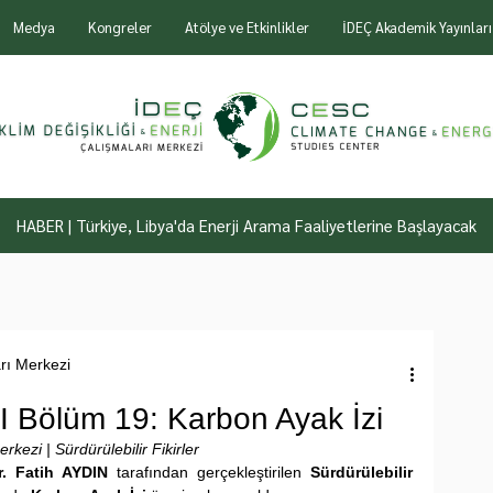
Medya
Kongreler
Atölye ve Etkinlikler
İDEÇ Akademik Yayınları
HABER | Türkiye, Libya'da Enerji Arama Faaliyetlerine Başlayacak
arı Merkezi
r I Bölüm 19: Karbon Ayak İzi
rkezi | Sürdürülebilir Fikirler
r. Fatih AYDIN
 tarafından gerçekleştirilen 
Sürdürülebilir 