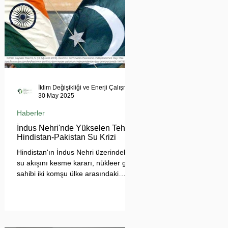
İklim Değişikliği ve Enerji Çalışmaları Merkezi
30 May 2025
Haberler
İndus Nehri'nde Yükselen Tehdit:
Hindistan-Pakistan Su Krizi
Hindistan'ın İndus Nehri üzerindeki
su akışını kesme kararı, nükleer güç
sahibi iki komşu ülke arasındaki
tansiyonu tehlikeli biçimde
tırmandırdı. 1960 tarihli İndus Suları
Anlaşması’nı askıya alan Yeni Delhi
yönetimi, Pakistan’ın tarımını, içme
suyu teminini ve enerji güvenliğini