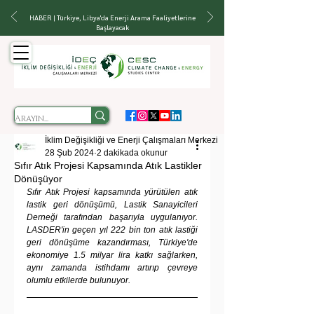
HABER | Türkiye, Libya'da Enerji Arama Faaliyetlerine
Başlayacak
İklim Değişikliği ve Enerji Çalışmaları Merkezi
28 Şub 2024
2 dakikada okunur
Sıfır Atık Projesi Kapsamında Atık Lastikler
Dönüşüyor
Sıfır Atık Projesi kapsamında yürütülen atık 
lastik geri dönüşümü, Lastik Sanayicileri 
Derneği tarafından başarıyla uygulanıyor. 
LASDER'in geçen yıl 222 bin ton atık lastiği 
geri dönüşüme kazandırması, Türkiye'de 
ekonomiye 1.5 milyar lira katkı sağlarken, 
aynı zamanda istihdamı artırıp çevreye 
olumlu etkilerde bulunuyor.