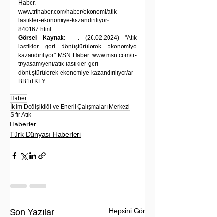
Haber. 
www.trthaber.com/haber/ekonomi/atik-
lastikler-ekonomiye-kazandiriliyor-
840167.html
Görsel Kaynak:
 ---. (26.02.2024) "Atık 
lastikler geri dönüştürülerek ekonomiye 
kazandırılıyor" MSN Haber. 
www.msn.com/tr-
tr/yasam/yeni/atık-lastikler-geri-
dönüştürülerek-ekonomiye-kazandırılıyor/ar-
BB1iTKFY
Haber
İklim Değişikliği ve Enerji Çalışmaları Merkezi
Sıfır Atık
Haberler
Türk Dünyası Haberleri
Hepsini Gör
Son Yazılar