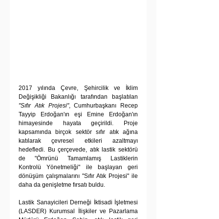
2017 yılında Çevre, Şehircilik ve İklim 
Değişikliği Bakanlığı tarafından başlatılan 
"Sıfır Atık Projesi"
, Cumhurbaşkanı Recep 
Tayyip Erdoğan'ın eşi Emine Erdoğan'ın 
himayesinde hayata geçirildi. Proje 
kapsamında birçok sektör sıfır atık ağına 
katılarak çevresel etkileri azaltmayı 
hedefledi. Bu çerçevede, atık lastik sektörü 
de "Ömrünü Tamamlamış Lastiklerin 
Kontrolü Yönetmeliği" ile başlayan geri 
dönüşüm çalışmalarını "Sıfır Atık Projesi" ile 
daha da genişletme fırsatı buldu.
Lastik Sanayicileri Derneği İktisadi İşletmesi 
(LASDER) Kurumsal İlişkiler ve Pazarlama 