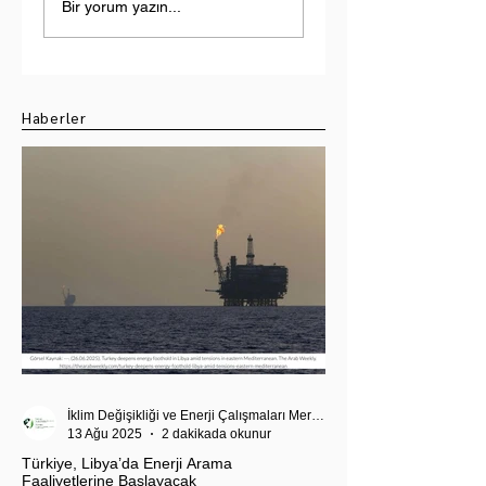
Yükselen Tehdit:
Doğal Gaz Keşfi
Bir yorum yazın...
Hindistan-Pakistan
Üzerine Bir
Su Krizi
Değerlendirme
Haberler
İklim Değişikliği ve Enerji Çalışmaları Merkezi
13 Ağu 2025
2 dakikada okunur
Türkiye, Libya’da Enerji Arama
Faaliyetlerine Başlayacak