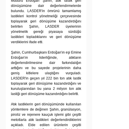
Müdürü Erdoğan Şahin, atık lastik geri 
dönüşümüne dair değerlendirmelerde 
bulundu. LASDER'in ömrünü tamamlamış 
lastikleri kontrol yönetmeliği çerçevesinde 
toplayarak geri dönüşüme kazandırdığını 
belirten Şahin, LASDER üyelerinin 
yönetmelik gereği piyasaya sürdüğü 
lastikleri topladıklarını ve geri dönüşüme 
verdiklerini ifade etti.
Şahin, Cumhurbaşkanı Erdoğan'ın eşi Emine 
Erdoğan'ın liderliğinde, atıkların 
değerlendirilmesine dair farkındalığın 
arttığını ve bu sayede projelerinin daha 
geniş kitlelere ulaştığını vurguladı. 
LASDER'in geçen yıl 222 bin ton atık lastik 
toplayarak geri dönüşüme kazandırdığını ve 
kuruluşlarından bu yana 2 milyon ton atık 
lastiği geri dönüşüme kazandırdığını belirtti.
Atık lastiklerin geri dönüşümünde kullanılan 
yöntemlere de değinen Şahin, granülasyon, 
piroliz ve rejenere kauçuk işlemi gibi çeşitli 
metotlarla atık lastikleri değerlendirdiklerini 
açıkladı. Elde edilen ürünlerin çeşitli 