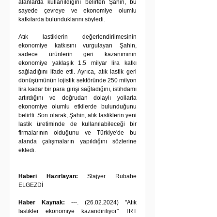
alanlarda kullanıldığını belirten Şahin, bu 
sayede çevreye ve ekonomiye olumlu 
katkılarda bulunduklarını söyledi.
Atık lastiklerin değerlendirilmesinin 
ekonomiye katkısını vurgulayan Şahin, 
sadece ürünlerin geri kazanımının 
ekonomiye yaklaşık 1.5 milyar lira katkı 
sağladığını ifade etti. Ayrıca, atık lastik geri 
dönüşümünün lojistik sektöründe 250 milyon 
lira kadar bir para girişi sağladığını, istihdamı 
artırdığını ve doğrudan dolaylı yollarla 
ekonomiye olumlu etkilerde bulunduğunu 
belirtti. Son olarak, Şahin, atık lastiklerin yeni 
lastik üretiminde de kullanılabileceği bir 
firmalarının olduğunu ve Türkiye'de bu 
alanda çalışmaların yapıldığını sözlerine 
ekledi.
Haberi Hazırlayan:
 Stajyer Rubabe 
ELGEZDİ
Haber Kaynak: 
---. (26.02.2024) "Atık 
lastikler ekonomiye kazandırılıyor" TRT 