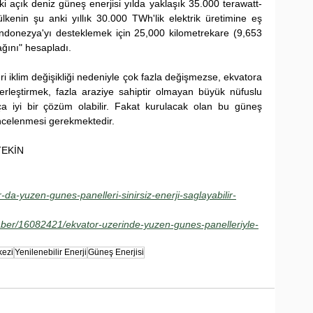
açık deniz güneş enerjisi yılda yaklaşık 35.000 terawatt-
ülkenin şu anki yıllık 30.000 TWh'lik elektrik üretimine eş 
 Endonezya'yı desteklemek için 25,000 kilometrekare (9,653 
ağını" hesapladı.
rleştirmek, fazla araziye sahiptir olmayan büyük nüfuslu 
ça iyi bir çözüm olabilir. Fakat kurulacak olan bu güneş 
e incelenmesi gerekmektedir.
RTEKİN
a-yuzen-gunes-panelleri-sinirsiz-enerji-saglayabilir-
aber/16082421/ekvator-uzerinde-yuzen-gunes-panelleriyle-
kezi
Yenilenebilir Enerji
Güneş Enerjisi