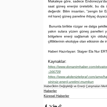
Makaleye göre, sadece Endonezya'daki 
saat güneş enerjisi üretebilir, bu da 
değerdir. Bilim insanları, "zengin bir
mil kare) güneş paneline ihtiyaç duyac
 Bununla birlikte rüzgar ve dalga şekilleri iklim değişikliği nedeniyle çok fazla değişmezse, ekvatora 
yakın sulara yüzen güneş panelleri ye
bölgelere enerji sağlamak için olduk
çiftliklerinin ekolojiye olan etkisinin d
Haberi Hazırlayan: Stajyer Ela Nur E
Kaynaklar:
https://www.donanimhaber.com/ekvator-d
-166709
https://www.akdeniztelgraf.com/amp/h
sinirsiz-enerji-uretimi-mumkun
Haber
İklim Değişikliği ve Enerji Çalışmaları Mer
Haberler
Küresel Haberler