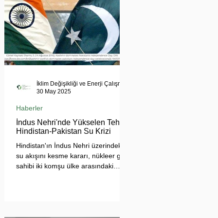
İklim Değişikliği ve Enerji Çalışmaları Merkezi
30 May 2025
Haberler
İndus Nehri'nde Yükselen Tehdit:
Hindistan-Pakistan Su Krizi
Hindistan'ın İndus Nehri üzerindeki
su akışını kesme kararı, nükleer güç
sahibi iki komşu ülke arasındaki
tansiyonu tehlikeli biçimde
tırmandırdı. 1960 tarihli İndus Suları
Anlaşması’nı askıya alan Yeni Delhi
yönetimi, Pakistan’ın tarımını, içme
suyu teminini ve enerji güvenliğini